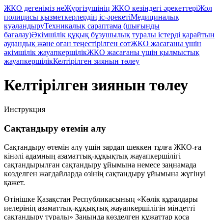
ЖКО дегеніміз не
Жүргізушінің ЖКО кезіндегі әрекеттері
Жол
полицисы қызметкерлердің іс-әрекеті
Медициналық
куәландыру
Техникалық сараптама (шығынды
бағалау)
Әкімшілік құқық бұзушылық туралы істерді қарайтын
аудандық және оған теңестірілген сот
ЖКО жасағаны үшін
әкімшілік жауапкершілік
ЖКО жасағаны үшін қылмыстық
жауапкершілік
Келтірілген зиянын төлеу
Келтірілген зиянын төлеу
Инструкция
Сақтандыру өтемін алу
Сақтандыру өтемін алу үшін зардап шеккен тұлға ЖКО-ға
кінәлі адамның азаматтық-құқықтық жауапкершілігі
сақтандырылған сақтандыру ұйымына немесе заңнамада
көзделген жағдайларда өзінің сақтандыру ұйымына жүгінуі
қажет.
Өтінішке Қазақстан Республикасының «Көлік құралдары
иелерінің азаматтық-құқықтық жауапкершілігін міндетті
сақтандыру туралы» Заңында көзделген құжаттар қоса