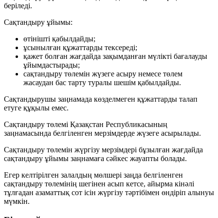
беріледі.
Сақтандыру ұйымы:
өтінішті қабылдайды;
ұсынылған құжаттарды тексереді;
қажет болған жағдайда зақымданған мүлікті бағалауды
ұйымдастырады;
сақтандыру төлемін жүзеге асыру немесе төлем
жасаудан бас тарту туралы шешім қабылдайды.
Сақтандырушы заңнамада көзделмеген құжаттарды талап
етуге құқылы емес.
Сақтандыру төлемі Қазақстан Республикасының
заңнамасында белгіленген мерзімдерде жүзеге асырылады.
Сақтандыру төлемін жүргізу мерзімдері бұзылған жағдайда
сақтандыру ұйымы заңнамаға сәйкес жауапты болады.
Егер келтірілген залалдың мөлшері заңда белгіленген
сақтандыру төлемінің шегінен асып кетсе, айырма кінәлі
тұлғадан азаматтық сот ісін жүргізу тәртібімен өндіріп алынуы
мүмкін.