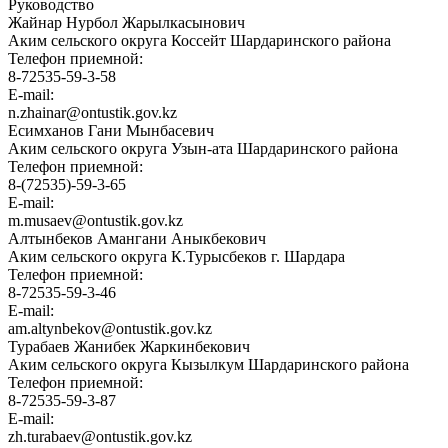
Руководство
Жайнар Нурбол Жарылкасынович
Аким сельского округа Коссейт Шардаринского района
Телефон приемной:
8-72535-59-3-58
E-mail:
n.zhainar@ontustik.gov.kz
Есимханов Гани Мынбасевич
Аким сельского округа Узын-ата Шардаринского района
Телефон приемной:
8-(72535)-59-3-65
E-mail:
m.musaev@ontustik.gov.kz
Алтынбеков Амангани Аныкбекович
Аким сельского округа К.Турысбеков г. Шардара
Телефон приемной:
8-72535-59-3-46
E-mail:
am.altynbekov@ontustik.gov.kz
Турабаев Жанибек Жаркинбекович
Аким сельского округа Кызылкум Шардаринского района
Телефон приемной:
8-72535-59-3-87
E-mail:
zh.turabaev@ontustik.gov.kz