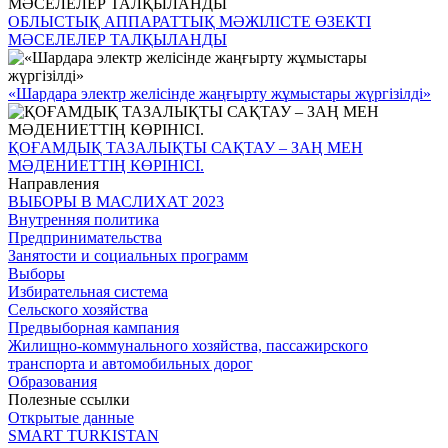
ОБЛЫСТЫҚ АППАРАТТЫҚ МӘЖІЛІСТЕ ӨЗЕКТІ
МӘСЕЛЕЛЕР ТАЛҚЫЛАНДЫ
«Шардара электр желісінде жаңғырту жұмыстары жүргізілді»
ҚОҒАМДЫҚ ТАЗАЛЫҚТЫ САҚТАУ – ЗАҢ МЕН
МӘДЕНИЕТТІҢ КӨРІНІСІ.
Направления
ВЫБОРЫ В МАСЛИХАТ 2023
Внутренняя политика
Предпринимательства
Занятости и социальных программ
Выборы
Избирательная система
Cельского хозяйства
Предвыборная кампания
Жилищно-коммунального хозяйства, пассажирского
транспорта и автомобильных дорог
Образования
Полезные ссылки
Открытые данные
SMART TURKISTAN