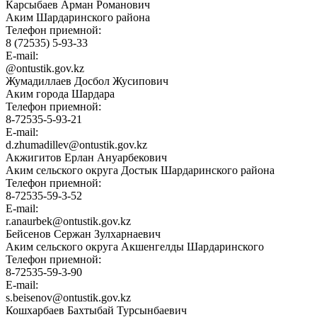
Карсыбаев Арман Романович
Аким Шардаринского района
Телефон приемной:
8 (72535) 5-93-33
E-mail:
@ontustik.gov.kz
Жумадиллаев Досбол Жусипович
Аким города Шардара
Телефон приемной:
8-72535-5-93-21
E-mail:
d.zhumadillev@ontustik.gov.kz
Акжигитов Ерлан Ануарбекович
Аким сельского округа Достык Шардаринского района
Телефон приемной:
8-72535-59-3-52
E-mail:
r.anaurbek@ontustik.gov.kz
Бейсенов Сержан Зулхарнаевич
Аким сельского округа Акшенгелды Шардаринского
Телефон приемной:
8-72535-59-3-90
E-mail:
s.beisenov@ontustik.gov.kz
Кошхарбаев Бахтыбай Турсынбаевич