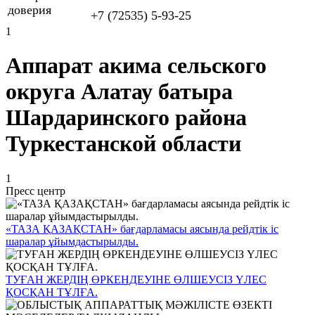
доверия
+7 (72535) 5-93-25
1
Аппарат акима сельского
округа Алатау батыра
Шардаринского района
Туркестанской области
1
Пресс центр
«ТАЗА ҚАЗАҚСТАН» бағдарламасы аясында рейдтік іс
шаралар ұйымдастырылды.
ТУҒАН ЖЕРДІҢ ӨРКЕНДЕУІНЕ ӨЛШЕУСІЗ ҮЛЕС
ҚОСҚАН ТҰЛҒА.