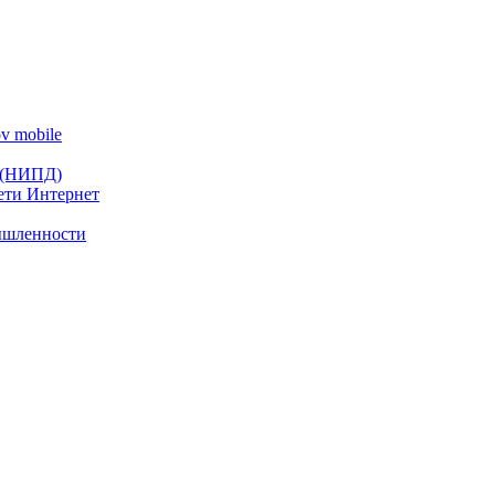
v mobile
 (НИПД)
ети Интернет
ышленности