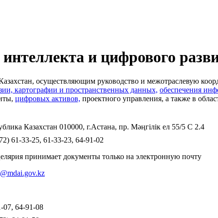
 интеллекта и цифрового разв
 Казахстан, осуществляющим руководство и межотраслевую коо
зии, картографии и пространственных данных,
обеспечения инф
иты,
цифровых активов,
проектного управления, а также в обла
ублика Казахстан 010000, г.Астана, пр. Мәңгілік ел 55/5 С 2.4
72) 61-33-25, 61-33-23, 64-91-02
елярия принимает документы только на электронную почту
@mdai.gov.kz
-07, 64-91-08