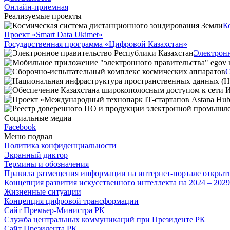
Онлайн-приемная
Реализуемые проекты
К
Проект «Smart Data Ukimet»
Государственная программа «Цифровой Казахстан»
Электронн
С
Социальные медиа
Facebook
Меню подвал
Политика конфиденциальности
Экранный диктор
Термины и обозначения
Правила размещения информации на интернет-портале откры
Концепция развития искусственного интеллекта на 2024 – 202
Жизненные ситуации
Концепция цифровой трансформации
Сайт Премьер-Министра РК
Служба центральных коммуникаций при Президенте РК
Сайт Президента РК