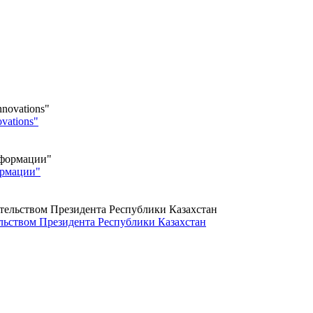
vations"
ормации"
льством Президента Республики Казахстан