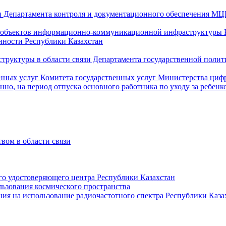
ан Департамента контроля и документационного обеспечения М
х объектов информационно-коммуникационной инфраструктуры 
нности Республики Казахстан
структуры в области связи Департамента государственной поли
нных услуг Комитета государственных услуг Министерства цифр
но, на период отпуска основного работника по уходу за ребенко
ом в области связи
го удостоверяющего центра Республики Казахстан
льзования космического пространства
ия на использование радиочастотного спектра Республики Каза