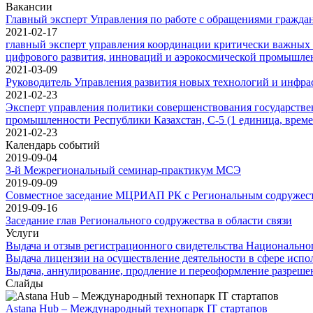
Вакансии
Главный эксперт Управления по работе с обращениями гражд
2021-02-17
главный эксперт управления координации критически важны
цифрового развития, инноваций и аэрокосмической промышле
2021-03-09
Руководитель Управления развития новых технологий и инфра
2021-02-23
Эксперт управления политики совершенствования государстве
промышленности Республики Казахстан, C-5 (1 единица, времен
2021-02-23
Календарь событий
2019-09-04
3-й Межрегиональный семинар-практикум МСЭ
2019-09-09
Совместное заседание МЦРИАП РК с Региональным содружеств
2019-09-16
Заседание глав Регионального содружества в области связи
Услуги
Выдача и отзыв регистрационного свидетельства Национально
Выдача лицензии на осуществление деятельности в сфере испо
Выдача, аннулирование, продление и переоформление разрешен
Слайды
Astana Hub – Международный технопарк IT стартапов