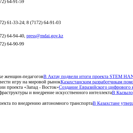
72) 64-91-59
72) 61-33-24; 8 (7172) 64-91-03
72) 64-94-40,
press@mdai.gov.kz
72) 64-90-99
В Актау подвели итоги проекта STEM HA
Казахстанским разработчикам помо
Создание Евразийского цифрового к
В Кызылор
В Казахстане утве