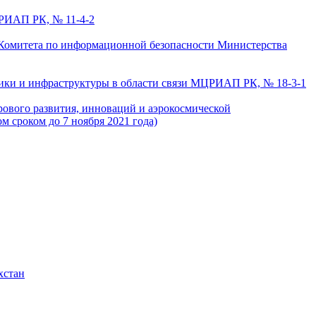
ЦРИАП РК, № 11-4-2
Комитета по информационной безопасности Министерства
тики и инфраструктуры в области связи МЦРИАП РК, № 18-3-1
ового развития, инноваций и аэрокосмической
м сроком до 7 ноября 2021 года)
хстан