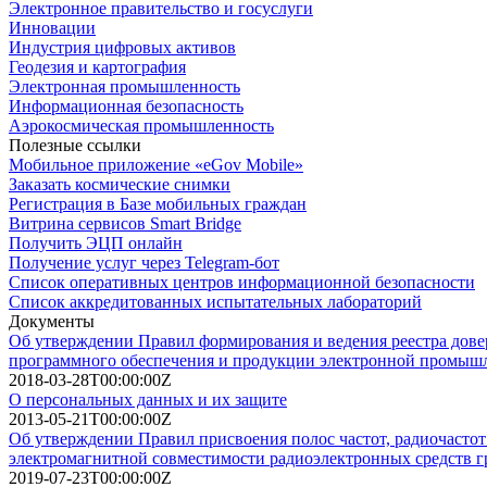
Электронное правительство и госуслуги
Инновации
Индустрия цифровых активов
Геодезия и картография
Электронная промышленность
Информационная безопасность
Аэрокосмическая промышленность
Полезные ссылки
Мобильное приложение «eGov Mobile»
Заказать космические снимки
Регистрация в Базе мобильных граждан
Витрина сервисов Smart Bridge
Получить ЭЦП онлайн
Получение услуг через Telegram-бот
Список оперативных центров информационной безопасности
Список аккредитованных испытательных лабораторий
Документы
Об утверждении Правил формирования и ведения реестра дов
программного обеспечения и продукции электронной промышл
2018-03-28T00:00:00Z
О персональных данных и их защите
2013-05-21T00:00:00Z
Об утверждении Правил присвоения полос частот, радиочастот 
электромагнитной совместимости радиоэлектронных средств г
2019-07-23T00:00:00Z