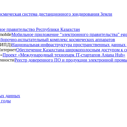
осмическая система дистанционного зондирования Земли
ое правительство Республики Казахстан
Мобильное приложение "электронного правительства" ego
борочно-испытательный комплекс космических аппаратов
Национальная инфраструктура пространственных данных
Обеспечение Казахстана широкополосным доступом к с
Проект «Международный технопарк IT-стартапов Astana Hub»
Реестр доверенного ПО и продукции электронной пром
тых данных
9 годы