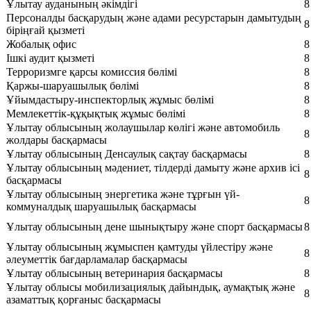
Ұлытау ауданының әкімдігі
8
Персоналды басқарудың және адами ресурстарын дамытудың
8
біріңғай қызметі
Жобалық офис
8
Ішкі аудит қызметі
8
Терроризмге қарсы комиссия бөлімі
8
Қаржы-шаруашылық бөлімі
8
Ұйымдастыру-инспекторлық жұмыс бөлімі
8
Мемлекеттік-құқықтық жұмыс бөлімі
8
Ұлытау облысының жолаушылар көлігі және автомобиль
8
жолдары басқармасы
Ұлытау облысының Денсаулық сақтау басқармасы
8
Ұлытау облысының мәдениет, тілдерді дамыту және архив ісі
8
басқармасы
Ұлытау облысының энергетика және тұрғын үй-
8
коммуналдық шаруашылық басқармасы
Ұлытау облысының дене шынықтыру және спорт басқармасы
8
Ұлытау облысының жұмыспен қамтуды үйлестіру және
8
әлеуметтік бағдарламалар басқармасы
Ұлытау облысының ветеринария басқармасы
8
Ұлытау облысы мобилизациялық дайындық, аумақтық және
8
азаматтық қорғаныс басқармасы