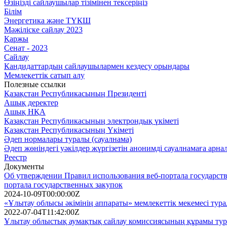
Өзіңізді сайлаушылар тізімінен тексеріңіз
Білім
Энергетика және ТҮКШ
Мәжіліске сайлау 2023
Қаржы
Сенат - 2023
Сайлау
Кандидаттардың сайлаушылармен кездесу орындары
Мемлекеттік сатып алу
Полезные ссылки
Қазақстан Республикасының Президенті
Ашық деректер
Ашық НҚА
Қазақстан Республикасының электрондық үкіметі
Қазақстан Республикасының Үкіметі
Әдеп нормалары туралы (сауалнама)
Әдеп жөніндегі уәкілдер жүргізетін анонимді сауалнамаға арна
Реестр
Документы
Об утверждении Правил использования веб-портала государств
портала государственных закупок
2024-10-09T00:00:00Z
«Ұлытау облысы әкімінің аппараты» мемлекеттік мекемесі тур
2022-07-04T11:42:00Z
Ұлытау облыстық аумақтық сайлау комиссиясының құрамы тур