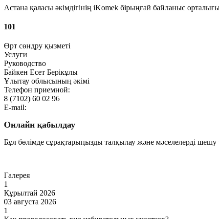
Астана қаласы әкімдігінің iKomek бірыңғай байланыс орталығ
101
Өрт сөндру қызметі
Услуги
Руководство
Байкен Есет Берікұлы
Ұлытау облысының әкімі
Телефон приемной:
8 (7102) 60 02 96
E-mail:
Онлайн қабылдау
Бұл бөлімде сұрақтарыңызды талқылау және мәселелерді шешу ү
Өту
Галерея
1
Құрылтай 2026
03 августа 2026
1