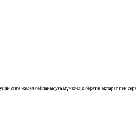
ы
шін сізге жедел байланысуға мүмкіндік беретін ақпарат пен се