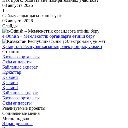
Как проголосовать вне избирательных участков?
03 августа 2026
1
Сайлау алдындағы жөнсіз үгіт
03 августа 2026
Слайды
e-Otinish – Мемлекеттік органдарға өтініш беру
Қазақстан Республикасының Электрондық үкіметі
Страницы
Баспасөз орталығы
Әкім аппараты
Байланыс ақпарат
Құжаттар
Қызметі
Қызметі
Қызметі
Байланыс ақпарат
Баспасөз орталығы
Әкім аппараты
Реализуемые проекты
Социальные медиа
Меню подвал
Экран дикторы