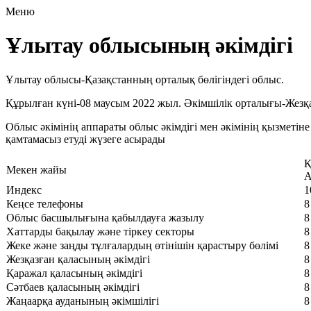
Меню
Ұлытау облысының әкімдігі
Ұлытау облысы-Қазақстанның орталық бөлігіндегі облыс.
Құрылған күні-08 маусым 2022 жыл. Әкімшілік орталығы-Жезқа
Облыс әкімінің аппараты облыс әкімдігі мен әкімінің қызмет
қамтамасыз етуді жүзеге асырады
Қ
Мекен жайы
А
Индекс
1
Кеңсе телефоны
8
Облыс басшылығына қабылдауға жазылу
8
Хаттарды бақылау және тіркеу секторы
8
Жеке және заңды тұлғалардың өтінішін қарастыру бөлімі
8
Жезқазған қаласының әкімдігі
8
Қаражал қаласының әкімдігі
8
Сәтбаев қаласының әкімдігі
8
Жаңаарқа ауданының әкімшілігі
8