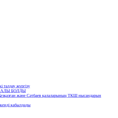
і талдау жүргізу
НАЛЫ БОЛДЫ
езқазған және Сәтбаев қалаларының ТКШ нысандарын
кенді қабылдады