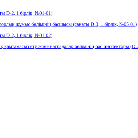
 D-2, 1 бірлік, №01-01)
рлық жұмыс бөлімінің басшысы (санаты D-3, 1 бірлік, №05-01)
 D-2, 1 бірлік, №01-02)
қамтамасыз ету және наградалар бөлімінің бас инспекторы (D-3 