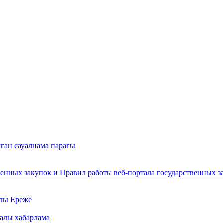
лған сауалнама парағы
енных закупок и Правил работы веб-портала государственных за
алы Ереже
алы хабарлама