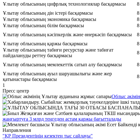
Ұлытау облысының цифрлық технологиялар басқармасы
8
Ұлытау облысының дін істері басқармасы
8
Ұлытау облысының экономика басқармасы
8
Ұлытау облысының білім басқармасы
8
Ұлытау облысының кәсіпкерлік және өнеркәсіп басқармасы
8
Ұлытау облысының қаржы басқармасы
8
Ұлытау облысының табиғи ресурстар жəне табиғат
8
пайдалануды реттеу басқармасы
Ұлытау облысының мемлекеттік сатып алу басқармасы
8
Ұлытау облысының ауыл шаруашылығы және жер
8
қатынастары басқармасы
1
Пресс центр
Облыс әкімі
жаңғыртуға 3 млрд теңгеден астам қаржы бағытталады
Направления
"ҚР Президентінің кезектен тыс сайлауы"