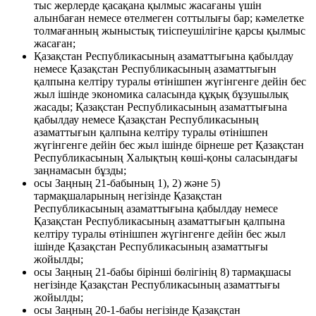
тыс жерлерде қасақана қылмыс жасағаны үшін
алынбаған немесе өтелмеген соттылығы бар; кәмелетке
толмағанның жыныстық тиіспеушілігіне қарсы қылмыс
жасаған;
Қазақстан Республикасының азаматтығына қабылдау
немесе Қазақстан Республикасының азаматтығын
қалпына келтіру туралы өтінішпен жүгінгенге дейін бес
жыл ішінде экономика саласында құқық бұзушылық
жасады; Қазақстан Республикасының азаматтығына
қабылдау немесе Қазақстан Республикасының
азаматтығын қалпына келтіру туралы өтінішпен
жүгінгенге дейін бес жыл ішінде бірнеше рет Қазақстан
Республикасының Халықтың көші-қоны саласындағы
заңнамасын бұзды;
осы Заңның 21-бабының 1), 2) және 5)
тармақшаларының негізінде Қазақстан
Республикасының азаматтығына қабылдау немесе
Қазақстан Республикасының азаматтығын қалпына
келтіру туралы өтінішпен жүгінгенге дейін бес жыл
ішінде Қазақстан Республикасының азаматтығы
жойылды;
осы Заңның 21-бабы бірінші бөлігінің 8) тармақшасы
негізінде Қазақстан Республикасының азаматтығы
жойылды;
осы Заңның 20-1-бабы негізінде Қазақстан