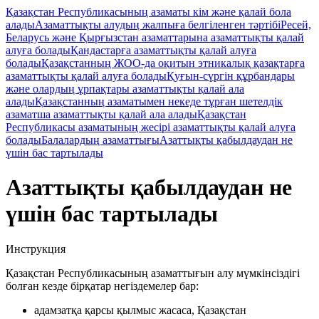
Қазақстан Республикасының азаматы кім және қалай бола
алады
Азаматтықты алудың жалпыға белгіленген тәртібі
Ресей,
Беларусь және Қырғызстан азаматтарына азаматтықты қалай
алуға болады
Қандастарға азаматтықты қалай алуға
болады
Қазақстанның ЖОО-да оқитын этникалық қазақтарға
азаматтықты қалай алуға болады
Қуғын-сүргін құрбандары
және олардың ұрпақтары азаматтықты қалай ала
алады
Қазақстанның азаматымен некеде тұрған шетелдік
азаматша азаматтықты қалай ала алады
Қазақстан
Республикасы азаматының жесірі азаматтықты қалай алуға
болады
Балалардың азаматтығы
Азаттықты қабылдаудан не
үшін бас тартылады
Азаттықты қабылдаудан не
үшін бас тартылады
Инструкция
Қазақстан Республикасының азаматтығын алу мүмкінсіздігі
болған кезде бірқатар негіздемелер бар:
адамзатқа қарсы қылмыс жасаса, Қазақстан