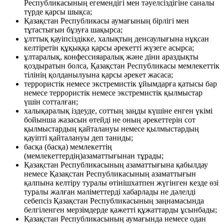
Республикасының егемендiгi мен тәуелсiздiгiне саналы
түрде қарсы шықса;
Қазақстан Республикасы аумағының бiрлiгi мен
тұтастығын бұзуға шақырса;
ұлттық қауiпсiздiкке, халықтың денсаулығына нұқсан
келтiретiн құқыққа қарсы әрекетті жүзеге асырса;
ұлтаралық, конфессияаралық және дiни араздықты
қоздыратын болса, Қазақстан Республикасы мемлекеттiк
тiлiнiң қолданылуына қарсы әрекет жасаса;
террористік немесе экстремистік ұйымдарға қатысы бар
немесе террористік немесе экстремистік қылмыстар
үшін сотталған;
халықаралық іздеуде, соттың заңды күшіне енген үкімі
бойынша жазасын өтейді не оның әрекеттерін сот
қылмыстардың қайталануы немесе қылмыстардың
қауіпті қайталануы деп таниды;
басқа (басқа) мемлекеттің
(мемлекеттердің)азаматтығынан тұрады;
Қазақстан Республикасының азаматтығына қабылдау
немесе Қазақстан Республикасының азаматтығын
қалпына келтіру туралы өтінішхатпен жүгінген кезде өзі
туралы жалған мәліметтерді хабарлады не дәлелді
себепсіз Қазақстан Республикасының заңнамасында
белгіленген мерзімдерде қажетті құжаттарды ұсынбады;
Қазақстан Республикасының аумағында немесе одан