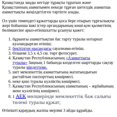
Қазақстанда заңды негізде тұрақты тұратын және
Қазақстанның азаматымен некеде тұрған шетелдік азаматша
азаматтықты жеңілдетілген тәртіпте алады.
Ол үшін төмендегі құжаттарды қоса бере отырып тұрғылықты
жері бойынша ішкі істер органдарының көші-қон қызметінің
бөлімшесіне арыз-өтінішхатты ұсынуы қажет:
бұрынғы азаматтықтан бас тарту туралы нотариат
куәландырған өтініш;
бекітілген нысандағы
сауалнама-өтініш.
Өлшемі 3,5 х 4,5 см. төрт фотосурет.
Қазақстан Республикасының
«Азаматтығы
туралы»
Заңның 1 бабында көзделген шарттарды сақтау
туралы
міндеттеме
.
шет мемлекеттің азаматтығына жататындығын
растайтын паспорттың көшірмесі.
неке қию туралы куәліктің көшірмесі.
Қазақстан Республикасының азаматының – жұбайының
жеке куәлігінің көшірмесі.
АЕК
мөлшерінде мемлекеттік баж салығы
1
төлемі туралы құжат;
Өтінішті қараудың жалпы мерзімі 3 айды құрайды.