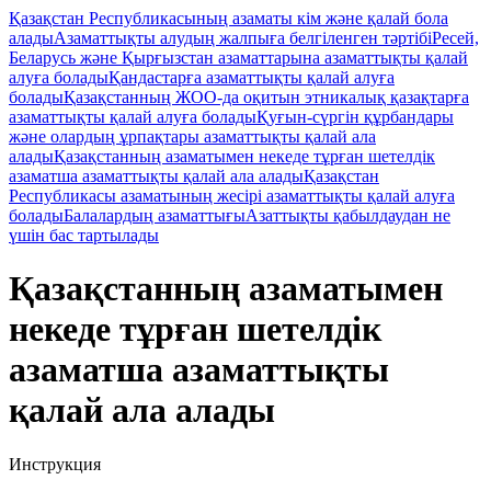
Қазақстан Республикасының азаматы кім және қалай бола
алады
Азаматтықты алудың жалпыға белгіленген тәртібі
Ресей,
Беларусь және Қырғызстан азаматтарына азаматтықты қалай
алуға болады
Қандастарға азаматтықты қалай алуға
болады
Қазақстанның ЖОО-да оқитын этникалық қазақтарға
азаматтықты қалай алуға болады
Қуғын-сүргін құрбандары
және олардың ұрпақтары азаматтықты қалай ала
алады
Қазақстанның азаматымен некеде тұрған шетелдік
азаматша азаматтықты қалай ала алады
Қазақстан
Республикасы азаматының жесірі азаматтықты қалай алуға
болады
Балалардың азаматтығы
Азаттықты қабылдаудан не
үшін бас тартылады
Қазақстанның азаматымен
некеде тұрған шетелдік
азаматша азаматтықты
қалай ала алады
Инструкция