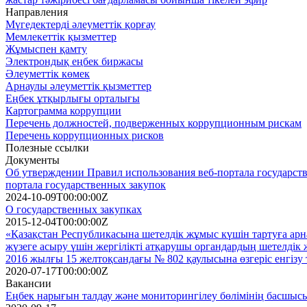
Направления
Мүгедектерді әлеуметтік қорғау
Мемлекеттік қызметтер
Жұмыспен қамту
Электрондық еңбек биржасы
Әлеуметтік көмек
Арнаулы әлеуметтік қызметтер
Еңбек ұтқырлығы орталығы
Картограмма коррупции
Перечень должностей, подверженных коррупционным рискам
Перечень коррупционных рисков
Полезные ссылки
Документы
Об утверждении Правил использования веб-портала государств
портала государственных закупок
2024-10-09T00:00:00Z
О государственных закупках
2015-12-04T00:00:00Z
«Қазақстан Республикасына шетелдік жұмыс күшін тартуға арна
жүзеге асыру үшін жергілікті атқарушы органдардың шетелдік 
2016 жылғы 15 желтоқсандағы № 802 қаулысына өзгеріс енгізу
2020-07-17T00:00:00Z
Вакансии
Еңбек нарығын талдау және мониторингілеу бөлімінің басшыс