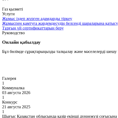
Газ қызметі
Услуги
Жұмыс іздеп жүрген адамдарды тіркеу
Жұмыспен қамтуға жәрдемдесудің белсенді шараларына қатысу
Тұр­ғын үй сер­ти­фи­кат­та­рын бе­ру
Руководство
Онлайн қабылдау
Бұл бөлімде сұрақтарыңызды талқылау және мәселелерді шешу ү
Өту
Галерея
1
Коммуналка
03 августа 2026
1
Конкурс
21 августа 2025
1
Шығыс Қазақстан облысында қазір екінші дүниежүзі соғысына 