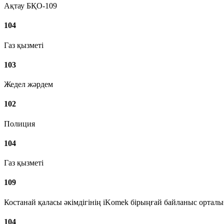
Ақтау БҚО-109
104
Газ қызметі
103
Жедел жәрдем
102
Полиция
104
Газ қызметі
109
Костанай қаласы әкімдігінің iKomek бірыңғай байланыс ортал
104