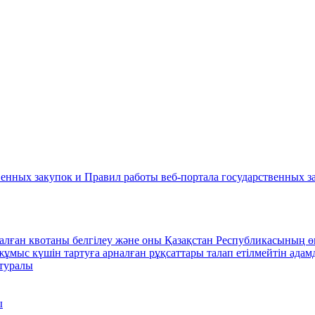
енных закупок и Правил работы веб-портала государственных за
лған квотаны белгілеу және оны Қазақстан Республикасының өңі
жұмыс күшін тартуға арналған рұқсаттары талап етілмейтін ада
 туралы
ы