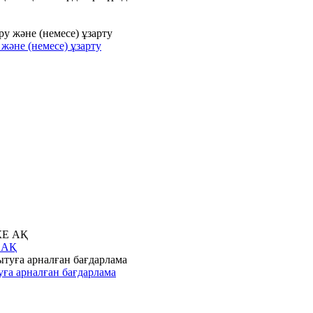
және (немесе) ұзарту
Е АҚ
ға арналған бағдарлама