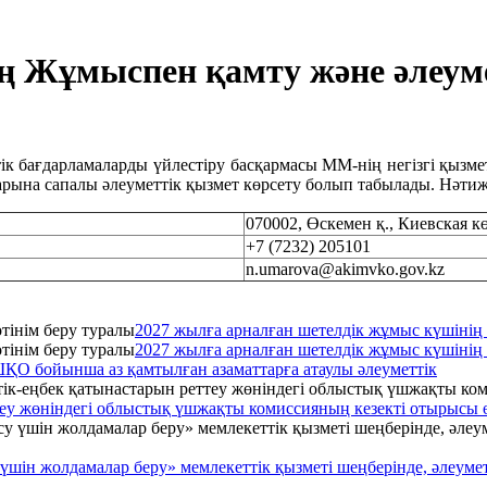
 Жұмыспен қамту және әлеуме
бағдарламаларды үйлестіру басқармасы ММ-нің негізгі қызметі 
рына сапалы әлеуметтік қызмет көрсету болып табылады. Нәтиж
070002, Өскемен қ., Киевская кө
+7 (7232) 205101
n.umarova@akimvko.gov.kz
2027 жылға арналған шетелдік жұмыс күшінің қ
2027 жылға арналған шетелдік жұмыс күшінің қ
ҚО бойынша аз қамтылған азаматтарға атаулы әлеуметтік
ттеу жөніндегі облыстық үшжақты комиссияның кезекті отырысы ө
үшін жолдамалар беру» мемлекеттік қызметі шеңберінде, әлеум