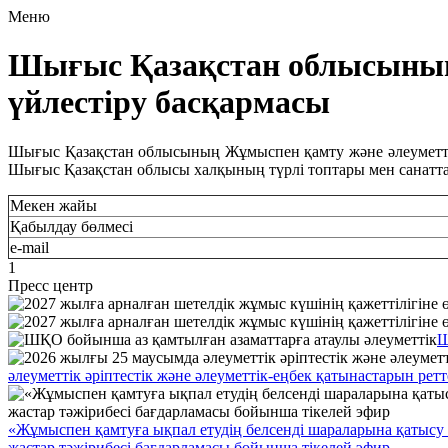
Меню
Шығыс Қазақстан облысының
үйлестіру басқармасы
Шығыс Қазақстан облысының Жұмыспен қамту және әлеуметтік 
Шығыс Қазақстан облысы халқының түрлі топтары мен санатта
Мекен жайы
Қабылдау бөлмесі
e-mail
1
Пресс центр
Ш
әлеуметтік әріптестік және әлеуметтік-еңбек қатынастарын ре
«Жұмыспен қамтуға ықпал етудің белсенді шараларына қатысу 
жастар тәжірибесі бағдарламасы бойынша тікелей эфир