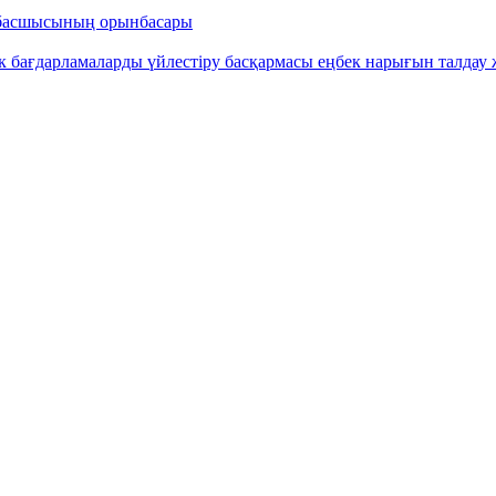
а басшысының орынбасары
бағдарламаларды үйлестіру басқармасы еңбек нарығын талдау 