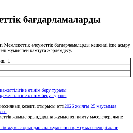
ттік бағдарламаларды
Мемлекеттік әлеуметтік бағдарламаларды кешенді іске асыру,
елі жұмыспен қамтуға жәрдемдесу.
ш., 1
ажеттілігіне өтінім беру туралы
ажеттілігіне өтінім беру туралы
2026 жылғы 25 маусымда
тті
еттік жұмыс орындарына жұмыспен қамту мәселелері және