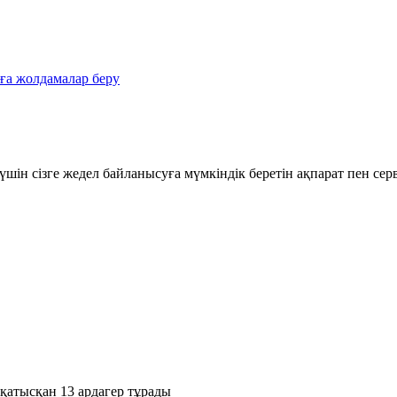
ға жолдамалар беру
шін сізге жедел байланысуға мүмкіндік беретін ақпарат пен се
қатысқан 13 ардагер тұрады