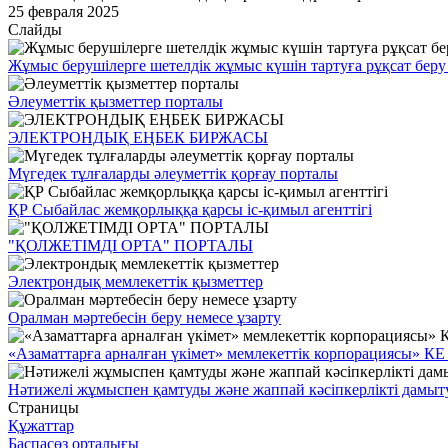
25 февраля 2025
Слайды
Жұмыс берушілерге шетелдік жұмыс күшін тартуға рұқсат беру 
Әлеуметтік қызметтер порталы
ЭЛЕКТРОНДЫҚ ЕҢБЕК БИРЖАСЫ
Мүгедек тұлғаларды әлеуметтік қорғау порталы
ҚР Сыбайлас жемқорлыққа қарсы іс-қимыл агенттігі
"ҚОЛЖЕТІМДІ ОРТА" ПОРТАЛЫ
Электрондық мемлекеттік қызметтер
Оралман мәртебесін беру немесе ұзарту
«Азаматтарға арналған үкімет» мемлекеттік корпорациясы» К
Нәтижелі жұмыспен қамтуды және жаппай кәсіпкерлікті дамыту
Страницы
Құжаттар
Баспасөз орталығы