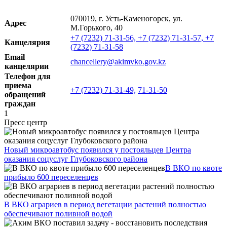
070019, г. Усть-Каменогорск, ул.
Адрес
М.Горького, 40
+7 (7232) 71-31-56,
+7 (7232) 71-31-57,
+7
Канцелярия
(7232) 71-31-58
Email
chancellery@akimvko.gov.kz
канцелярии
Телефон для
приема
+7 (7232) 71-31-49,
71-31-50
обращений
граждан
1
Пресс центр
Новый микроавтобус появился у постояльцев Центра
оказания соцуслуг Глубоковского района
В ВКО по квоте
прибыло 600 переселенцев
В ВКО аграриев в период вегетации растений полностью
обеспечивают поливной водой