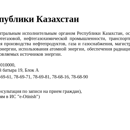
публики Казахстан
ентральным исполнительным органом Республики Казахстан, 
егазовой, нефтегазохимической промышленности, транспорти
я производства нефтепродуктов, газа и газоснабжения, магист
 энергии, использования атомной энергии, обеспечения радиац
новляемых источников энергии.
 010000,
й батыра 19, Блок А
-69-61, 78-69-71, 78-69-81, 78-68-16, 78-68-90
онсультация по записи на прием граждан),
ям в ИС "e-Otinish")