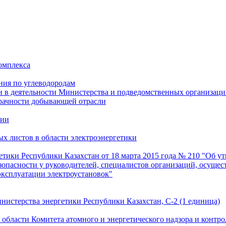
омплекса
ния по углеводородам
и в деятельности Министерства и подведомственных организац
рачности добывающей отрасли
гии
х листов в области электроэнергетики
етики Республики Казахстан от 18 марта 2015 года № 210 "Об
зопасности у руководителей, специалистов организаций, осущес
 эксплуатации электроустановок"
нистерства энергетики Республики Казахстан, C-2 (1 единица)
области Комитета атомного и энергетического надзора и контро