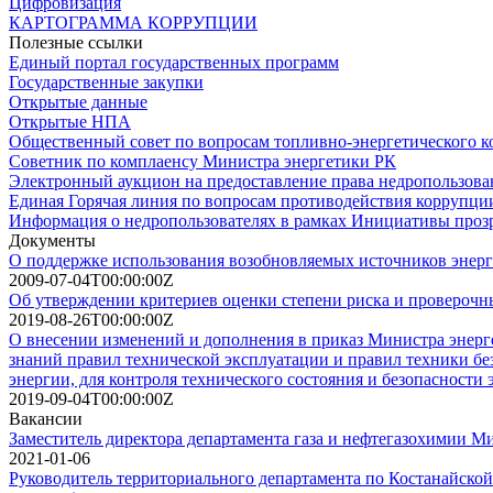
Цифровизация
КАРТОГРАММА КОРРУПЦИИ
Полезные ссылки
Единый портал государственных программ
Государственные закупки
Открытые данные
Открытые НПА
Общественный совет по вопросам топливно-энергетического к
Советник по комплаенсу Министра энергетики РК
Электронный аукцион на предоставление права недропользова
Единая Горячая линия по вопросам противодействия коррупци
Информация о недропользователях в рамках Инициативы проз
Документы
О поддержке использования возобновляемых источников энер
2009-07-04T00:00:00Z
Об утверждении критериев оценки степени риска и проверочны
2019-08-26T00:00:00Z
О внесении изменений и дополнения в приказ Министра энерг
знаний правил технической эксплуатации и правил техники бе
энергии, для контроля технического состояния и безопасности
2019-09-04T00:00:00Z
Вакансии
Заместитель директора департамента газа и нефтегазохимии Ми
2021-01-06
Руководитель территориального департамента по Костанайской 