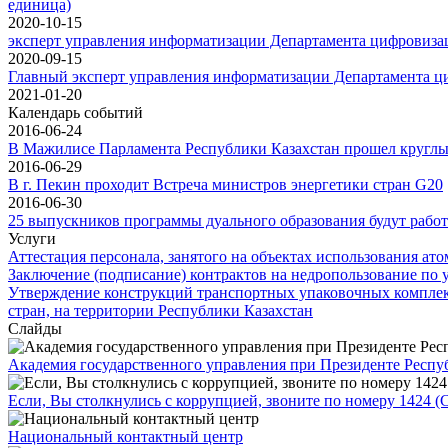
единица)
2020-10-15
эксперт управления информатизации Департамента цифровизац
2020-09-15
Главный эксперт управления информатизации Департамента ци
2021-01-20
Календарь событий
2016-06-24
В Мажилисе Парламента Республики Казахстан прошел круглый
2016-06-29
В г. Пекин проходит Встреча министров энергетики стран G20
2016-06-30
25 выпускников программы дуального образования будут рабо
Услуги
Аттестация персонала, занятого на объектах использования ат
Заключение (подписание) контрактов на недропользование по 
Утверждение конструкций транспортных упаковочных комплек
стран, на территории Республики Казахстан
Слайды
Академия государственного управления при Президенте Респу
Если, Вы столкнулись с коррупцией, звоните по номеру 1424 (C
Национальный контактный центр