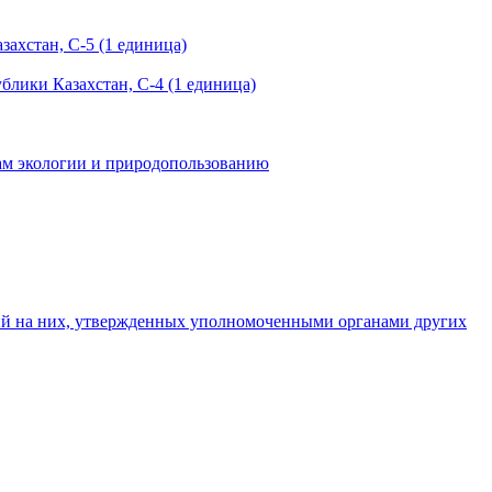
ахстан, C-5 (1 единица)
лики Казахстан, C-4 (1 единица)
сам экологии и природопользованию
ний на них, утвержденных уполномоченными органами других