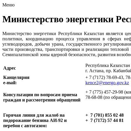
Меню
Министерство энергетики Рес
Министерство энергетики Республики Казахстан является ц
политики, координацию процесса управления в сферах нефт
углеводородов, добычи урана, государственного регулировани
части производства, транспортировки и реализации тепловой
Семипалатинской зоны ядерной безопасности, развития возоб
Республика Казахстан
Адрес
г. Астана, пр. Кабанба
Канцелярия
+ 7 (7172) 78-69-43, 78
e-mail:
kence2@energo.gov.kz
+ 7 (775) 457-29-98 (к
Консультации по вопросам приема
78-68-08 (по обращени
граждан и рассмотрения обращений
Горячая линия для жалоб на
+ 7 (
701) 855 02 48
подорожание бензина АИ-92 и
+ 7 (7172) 57 44 81
перебои с автогазом: