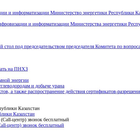
ии и информатизации Министерство энергетики Республики Каз
фровизации и информатизации Министерства энергетики Респуб
 стол под председательством председателя Комитета по вопро
тать на ПНХЗ
омной энергии
углеводородам и добыче урана
тов, а также распространение действия сертификатов-разреше
блики Казахстан
all-центр) звонок бесплатный