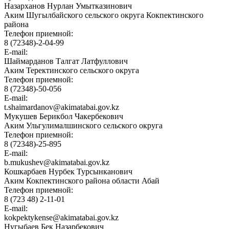
Назарханов Нурлан Умытказинович
Аким Шугылбайского сельского округа Кокпектинского
района
Телефон приемной:
8 (72348)-2-04-99
E-mail:
Шаймарданов Талгат Латфуллович
Аким Теректинского сельского округа
Телефон приемной:
8 (72348)-50-056
E-mail:
t.shaimardanov@akimatabai.gov.kz
Мукушев Берикбол Чакербекович
Аким Ульгулималшинского сельского округа
Телефон приемной:
8 (72348)-25-895
E-mail:
b.mukushev@akimatabai.gov.kz
Кошкарбаев Нурбек Турсынканович
Аким Кокпектинского района области Абай
Телефон приемной:
8 (723 48) 2-11-01
E-mail:
kokpektykense@akimatabai.gov.kz
Нугыбаев Бек Назарбекович