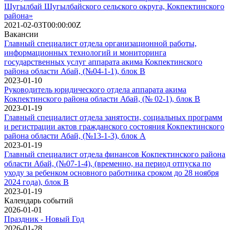
Шугылбай Шугылбайского сельского округа, Кокпектинского
района»
2021-02-03T00:00:00Z
Вакансии
Главный специалист отдела организационной работы,
информационных технологий и мониторинга
государственных услуг аппарата акима Кокпектинского
района области Абай, (№04-1-1), блок В
2023-01-10
Руководитель юридического отдела аппарата акима
Кокпектинского района области Абай, (№ 02-1), блок В
2023-01-19
Главный специалист отдела занятости, социальных программ
и регистрации актов гражданского состояния Кокпектинского
района области Абай, (№13-1-3), блок А
2023-01-19
Главный специалист отдела финансов Кокпектинского района
области Абай, (№07-1-4), (временно, на период отпуска по
уходу за ребенком основного работника сроком до 28 ноября
2024 года), блок В
2023-01-19
Календарь событий
2026-01-01
Праздник - Новый Год
2026-01-28