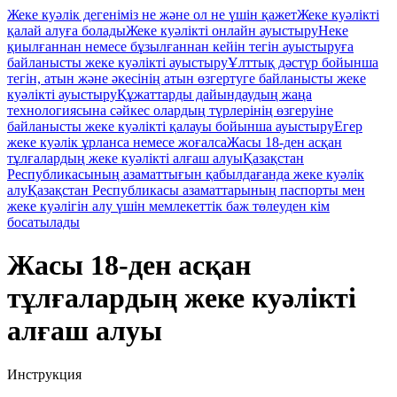
Жеке куәлік дегеніміз не және ол не үшін қажет
Жеке куәлікті
қалай алуға болады
Жеке куәлікті онлайн ауыстыру
Неке
қиылғаннан немесе бұзылғаннан кейін тегін ауыстыруға
байланысты жеке куәлікті ауыстыру
Ұлттық дәстүр бойынша
тегін, атын және әкесінің атын өзгертуге байланысты жеке
куәлікті ауыстыру
Құжаттарды дайындаудың жаңа
технологиясына сәйкес олардың түрлерінің өзгеруіне
байланысты жеке куәлікті қалауы бойынша ауыстыру
Егер
жеке куәлік ұрланса немесе жоғалса
Жасы 18-ден асқан
тұлғалардың жеке куәлікті алғаш алуы
Қазақстан
Республикасының азаматтығын қабылдағанда жеке куәлік
алу
Қазақстан Республикасы азаматтарының паспорты мен
жеке куәлігін алу үшін мемлекеттік баж төлеуден кім
босатылады
Жасы 18-ден асқан
тұлғалардың жеке куәлікті
алғаш алуы
Инструкция