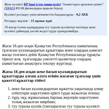
Жеке куәлікті
ҚР Ішкі істер министрлігі
"Азаматтарға арналған үкімет"
(
ХҚКО
) КЕАҚ филиалдары арқылы береді.
Куәлікті ресімдеу үшін мемлекеттік баждың құны –
0,2 АЕК
.
Ресімдеу мерзімі –
15 жұмыс күні
.
18 жасқа толған адамдардың туу туралы куәліктері негізінде жеке
куәлікті дайындау рәсімі жедел түрде орындалмайды.
Жасы 18-ден асқан Қазақстан Республикасы азаматының
тұлғасын куәландыратын құжаттары және олардың кәмелет
жасқа толғанға дейін Қазақстан Республикасында тұрақты
тіркеуі жоқ тұлғаларды уәкілетті қызметкер олардың
азаматтығын анықтауға тексеру жүргізеді.
Жасы 18-ден асқан жеке басын куәландыратын
құжаттарды алғаш алуға өтінім жасаған тұлғалар үшін
қажетті құжаттар тізбесі
жеке басын куәландыратын құжатты уақытында алмау
себептерін көрсетумен ерікті түрде жазылған өтініш;
тұру, оқу, жұмысының барлық жерлерін көрсетумен
толық жазылған өмірбаян;
туу туралы куәлік (тапсырылған туу туралы куәлікті