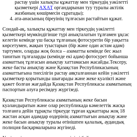
растау үшін халықты құжаттау мен тіркеудің уәкілетті
қызметкері
АХАТ
органдарынан туу туралы актілік
жазбаның көшірмесін сұратады);
ата-анасының біреуінің тұлғасын растайтын құжат.
Сондай-ақ, халықты құжаттау мен тіркеудің уәкілетті
қызметкері мүмкіндігінше түрі анықталатын тұлғамен ұқсас
келетін кемінде үш басқа тұлғаның фотосуретін бір уақытта
көрсетумен, жақын туыстарын (бір және одан астам адам)
тартумен, оларды жоқ болса – азаматты кемінде бес жыл
танитын тұлғаларды (кемінде екі адам) фотосурет бойынша
азаматтың тұлғасын анықтау хаттамасын жасайды.Тексеру,
жеке басты анықтау және Қазақстан Республикасының
азаматтығына тиесілігін растау аяқталғаннан кейін уәкілетті
қызметкер қорытынды шығарады және жеке куәлікті және
қажет болған жағдайда Қазақстан Республикасы азаматының
паспортын алуға ресімдеу жүргізеді.
Қазақстан Республикасы азаматының жеке басын
куәландыратын және олар республикада кәмелеттік жасқа
толғанға дейін тұрақты тіркеуде тұрған құжаттары жоқ 18
жастан асқан адамдар өздерінің азаматтығын анықтау және
жеке басын анықтау туралы өтінішпен қалалық, аудандық
полиция басқармаларына жүгінеді.