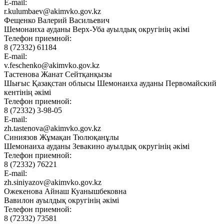
E-mail:
r.kulumbaev@akimvko.gov.kz
Фещенко Валерий Васильевич
Шемонаиха ауданы Верх-Уба ауылдық округінің әкімі
Телефон приемной:
8 (72332) 61184
E-mail:
v.feschenko@akimvko.gov.kz
Тастенова Жанат Сейтқанқызы
Шығыс Қазақстан облысы Шемонаиха ауданы Первомайский
кентінің әкімі
Телефон приемной:
8 (72332) 3-98-05
E-mail:
zh.tastenova@akimvko.gov.kz
Синиязов Жұмақан Тюлюқанұлы
Шемонаиха ауданы Зевакино ауылдық округінің әкімі
Телефон приемной:
8 (72332) 76221
E-mail:
zh.siniyazov@akimvko.gov.kz
Ожекенова Айнаш Куанышбековна
Вавилон ауылдық округінің әкімі
Телефон приемной:
8 (72332) 73581