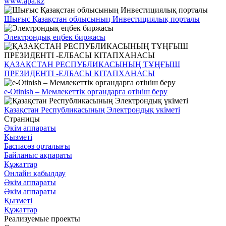
www.apa.kz
Шығыс Қазақстан облысының Инвестициялық порталы
Электрондық еңбек биржасы
ҚАЗАҚСТАН РЕСПУБЛИКАСЫНЫҢ ТҰҢҒЫШ
ПРЕЗИДЕНТІ -ЕЛБАСЫ КІТАПХАНАСЫ
e-Otinish – Мемлекеттік органдарға өтініш беру
Қазақстан Республикасының Электрондық үкіметі
Страницы
Әкім аппараты
Қызметі
Баспасөз орталығы
Байланыс ақпараты
Құжаттар
Онлайн қабылдау
Әкім аппараты
Әкім аппараты
Қызметі
Құжаттар
Реализуемые проекты