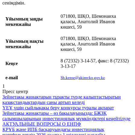
сенімдімін.
071800, ШҚО, Шемонаиха
Ұйымның заңды
қаласы, Анатолий Иванов
мекенжайы
көшесі, 59
071800, ШҚО, Шемонаиха
Ұйымның нақты
қаласы, Анатолий Иванов
мекенжайы
көшесі, 59
8 (72332) 3-14-57, факс: 8 (72332)
Кеңсе
3-13-17
e-mail
Sh.kense@akimvko.gov.kz
1
Пресс центр
Зейнетақы жинақтарын тұрақты түрде қалыптастыратын
қазақстандықтардың саны артып келеді
ҮЕҰ үшін сыйлықақы беру конкурсы туралы ақпарат
Зейнетақы жинақтары – өз бақылауыңызда: БЖЗҚ
салымшыларының инвестициялық мүмкіндіктері кеңейтілуде
АКТУАЛЬНЫЕ ВОПРОСЫ О ЕНПФ
ҚРҰБ және ИПБ басқаруындағы инвестициялық
портфельдердің 2026 жылғы 1 шілдедегі жағдайы