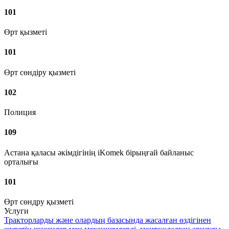
101
Өрт қызметі
101
Өрт сөндіру қызметі
102
Полиция
109
Астана қаласы әкімдігінің iKomek бірыңғай байланыс
орталығы
101
Өрт сөндру қызметі
Услуги
Тракторларды және олардың базасында жасалған өздiгiнен