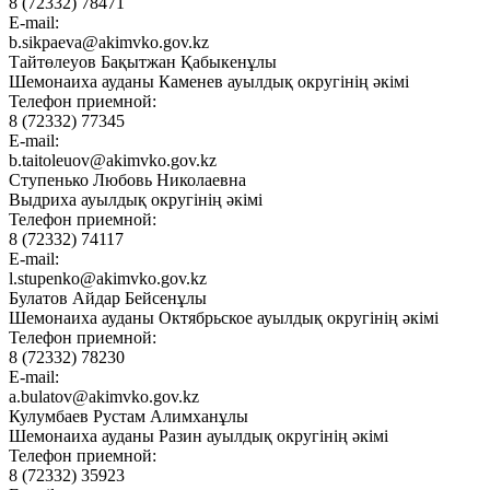
8 (72332) 78471
E-mail:
b.sikpaeva@akimvko.gov.kz
Тайтөлеуов Бақытжан Қабыкенұлы
Шемонаиха ауданы Каменев ауылдық округінің әкімі
Телефон приемной:
8 (72332) 77345
E-mail:
b.taitoleuov@akimvko.gov.kz
Ступенько Любовь Николаевна
Выдриха ауылдық округінің әкімі
Телефон приемной:
8 (72332) 74117
E-mail:
l.stupenko@akimvko.gov.kz
Булатов Айдар Бейсенұлы
Шемонаиха ауданы Октябрьское ауылдық округінің әкімі
Телефон приемной:
8 (72332) 78230
E-mail:
a.bulatov@akimvko.gov.kz
Кулумбаев Рустам Алимханұлы
Шемонаиха ауданы Разин ауылдық округінің әкімі
Телефон приемной:
8 (72332) 35923