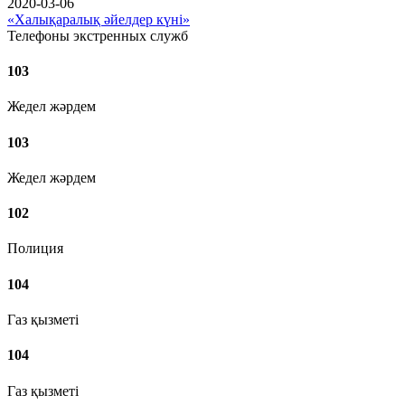
2020-03-06
«Халықаралық әйелдер күні»
Телефоны экстренных служб
103
Жедел жәрдем
103
Жедел жәрдем
102
Полиция
104
Газ қызметі
104
Газ қызметі