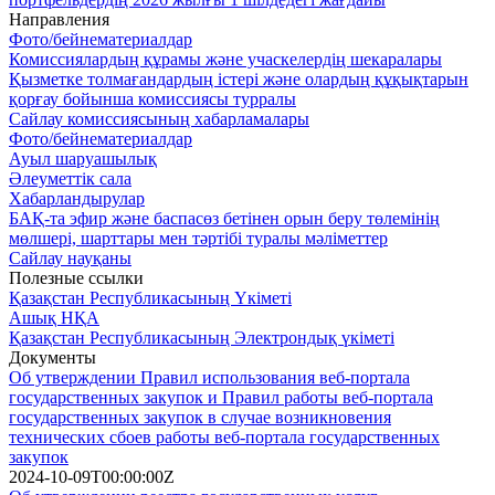
Направления
Фото/бейнематериалдар
Комиссиялардың құрамы және учаскелердің шекаралары
Қызметке толмағандардың істері және олардың құқықтарын
қорғау бойынша комиссиясы турралы
Сайлау комиссиясының хабарламалары
Фото/бейнематериалдар
Ауыл шаруашылық
Әлеуметтік сала
Хабарландырулар
БАҚ-та эфир және баспасөз бетінен орын беру төлемінің
мөлшері, шарттары мен тәртібі туралы мәліметтер
Сайлау науқаны
Полезные ссылки
Қазақстан Республикасының Үкіметі
Ашық НҚА
Қазақстан Республикасының Электрондық үкіметі
Документы
Об утверждении Правил использования веб-портала
государственных закупок и Правил работы веб-портала
государственных закупок в случае возникновения
технических сбоев работы веб-портала государственных
закупок
2024-10-09T00:00:00Z