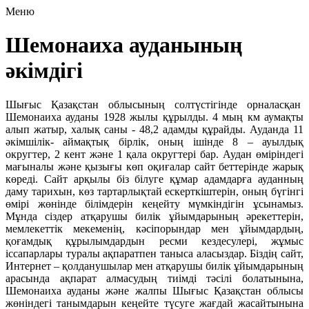
Меню
Шемонаиха ауданының
әкімдігі
Шығыс Қазақстан облысының солтүстігінде орналасқан
Шемонаиха ауданы 1928 жылы құрылды. 4 мың км аумақты
алып жатыр, халық саны - 48,2 адамды құрайды. Ауданда 11
әкімшілік- аймақтық бірлік, оның ішінде 8 – ауылдық
округтер, 2 кент және 1 қала округтері бар. Аудан өміріндегі
мағыналы және қызығы көп оқиғалар сайт беттерінде жарық
көреді. Сайт арқылы біз білуге құмар адамдарға ауданның
даму тарихын, көз тартарлықтай ескерткіштерін, оның бүгінгі
өмірі жөнінде білімдерін кеңейту мүмкіндігін ұсынамыз.
Мұнда сіздер атқарушы билік ұйымдарының әрекеттерін,
мемлекеттік мекеменің, кәсіпорындар мен ұйымдардың,
қоғамдық құрылымдардын ресми кездесулері, жұмыс
іссапарлары туралы ақпаратпен таныса аласыздар. Біздің сайт,
Интернет – қолданушылар мен атқарушы билік ұйымдарының
арасында ақпарат алмасудың тиімді тәсілі болатынына,
Шемонаиха ауданы және жалпы Шығыс Қазақстан облысы
жөніндегі танымдарын кеңейте түсуге жағдай жасайтынына