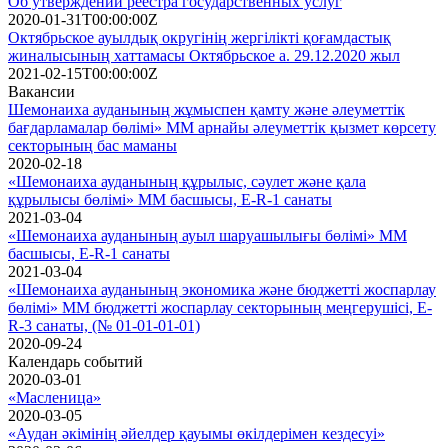
Об утверждении реестра государственных услуг
2020-01-31T00:00:00Z
Октябрьское ауылдық округінің жергілікті қоғамдастық
жиналысының хаттамасы Октябрьское а. 29.12.2020 жыл
2021-02-15T00:00:00Z
Вакансии
Шемонаиха ауданының жұмыспен қамту және әлеуметтік
бағдарламалар бөлімі» ММ арнайы әлеуметтік қызмет көрсету
секторының бас маманы
2020-02-18
«Шемонаиха ауданының құрылыс, сәулет және қала
құрылысы бөлімі» ММ басшысы, E-R-1 санаты
2021-03-04
«Шемонаиха ауданының ауыл шаруашылығы бөлімі» ММ
басшысы, E-R-1 санаты
2021-03-04
«Шемонаиха ауданының экономика және бюджетті жоспарлау
бөлімі» ММ бюджетті жоспарлау секторының меңгерушісі, E-
R-3 санаты, (№ 01-01-01-01)
2020-09-24
Календарь событий
2020-03-01
«Масленица»
2020-03-05
«Аудан әкімінің әйелдер қауымы өкілдерімен кездесуі»