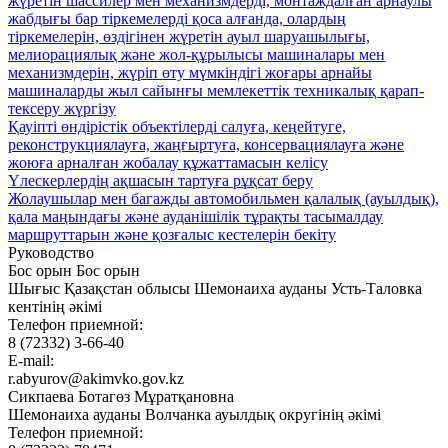
жүретiн шассилер мен механизмдердi, монтаждалған арнаулы
жабдығы бар тiркемелердi қоса алғанда, олардың
тiркемелерiн, өздiгiнен жүретiн ауыл шаруашылығы,
мелиорациялық және жол-құрылысы машиналары мен
механизмдерiн, жүріп өту мүмкіндігі жоғары арнайы
машиналарды жыл сайынғы мемлекеттiк техникалық қарап-
тексеру жүргізу
Қауіпті өндірістік объектілерді салуға, кеңейтуге,
реконструкциялауға, жаңғыртуға, консервациялауға және
жоюға арналған жобалау құжаттамасын келісу
Үлескерлердің ақшасын тартуға рұқсат беру
Жолаушылар мен багажды автомобильмен қалалық (ауылдық),
қала маңындағы және ауданішілік тұрақты тасымалдау
маршруттарын және қозғалыс кестелерiн бекiту
Руководство
Бос орын Бос орын
Шығыс Қазақстан облысы Шемонаиха ауданы Усть-Таловка
кентінің әкімі
Телефон приемной:
8 (72332) 3-66-40
E-mail:
r.abyurov@akimvko.gov.kz
Сикпаева Ботагөз Мұратқановна
Шемонаиха ауданы Волчанка ауылдық округінің әкімі
Телефон приемной: