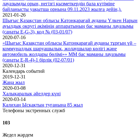
лауазымды орын, негізгі қызметкердің бала күтіміне
байланысты уақытша орнына 09.11.2023 жылға дейін,).
2021-01-26
Шығыс Қазақстан облысы Катонқарағай ауданы Үлкен Нарын
ауылдық округі әкімінің аппаратының бас маманы лауазымы
(санаты Е-G-3), код № (03-01/07)
2020-07-16
«Шығыс Қазақстан облысы Катонқарағай ауданы тұрғын үй –
коммуналдық шаруашылық, жолаушылар көлігі және
автомобиль жолдары бөлімі»» ММ бас маманы лауазымы
(санаты Е-R-4)-1 бірлік (02-07/01)
2020-12-31
Календарь событий
2019-12-31
Жаңа жыл
2020-03-08
Халықаралық әйелдер күні
2020-03-14
Қалихан Ысқақтың туғанына 85 жыл
Телефоны экстренных служб
103
Жедел жәрдем