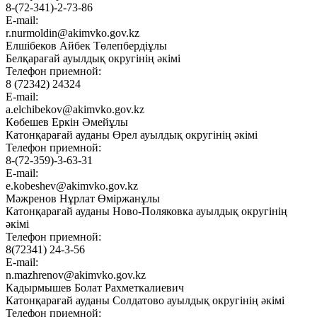
8-(72-341)-2-73-86
E-mail:
r.nurmoldin@akimvko.gov.kz
Елшібеков Айбек Төлепбердіұлы
Белқарағай ауылдық округінің әкімі
Телефон приемной:
8 (72342) 24324
E-mail:
a.elchibekov@akimvko.gov.kz
Көбешев Еркін Әмейұлы
Катонқарағай ауданы Өрел ауылдық округінің әкімі
Телефон приемной:
8-(72-359)-3-63-31
E-mail:
e.kobeshev@akimvko.gov.kz
Мәжренов Нұрлат Өміржанұлы
Катонқарағай ауданы Ново-Поляковка ауылдық округінің
әкімі
Телефон приемной:
8(72341) 24-3-56
E-mail:
n.mazhrenov@akimvko.gov.kz
Кадырмышев Болат Рахметкалиевич
Катонқарағай ауданы Солдатово ауылдық округінің әкімі
Телефон приемной: