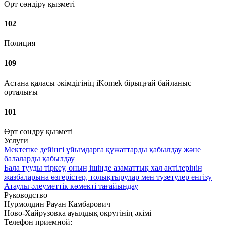
Өрт сөндіру қызметі
102
Полиция
109
Астана қаласы әкімдігінің iKomek бірыңғай байланыс
орталығы
101
Өрт сөндру қызметі
Услуги
Мектепке дейінгі ұйымдарға құжаттарды қабылдау және
балаларды қабылдау
Бала тууды тіркеу, оның ішінде азаматтық хал актілерінің
жазбаларына өзгерістер, толықтырулар мен түзетулер енгізу
Атаулы әлеуметтік көмекті тағайындау
Руководство
Нурмолдин Рауан Камбарович
Ново-Хайрузовка ауылдық округінің әкімі
Телефон приемной: