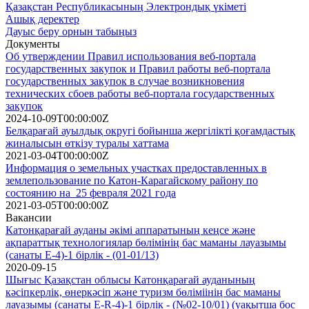
Қазақстан Республикасының Электрондық үкіметі
Ашық деректер
Дауыс беру орнын табыңыз
Документы
Об утверждении Правил использования веб-портала
государственных закупок и Правил работы веб-портала
государственных закупок в случае возникновения
технических сбоев работы веб-портала государственных
закупок
2024-10-09T00:00:00Z
Белқарағай ауылдық округі бойынша жергілікті қоғамдастық
жиналысын өткізу туралы хаттама
2021-03-04T00:00:00Z
Информация о земельных участках предоставленных в
землепользование по Катон-Карагайскому району по
состоянию на 25 февраля 2021 года
2021-03-05T00:00:00Z
Вакансии
Катонқарағай ауданы әкімі аппаратының кеңсе және
ақпараттық технологиялар бөлімінің бас маманы лауазымы
(санаты Е-4)-1 бірлік - (01-01/13)
2020-09-15
Шығыс Қазақстан облысы Катонқарағай ауданының
кәсіпкерлік, өнеркәсіп және туризм бөліміінің бас маманы
лауазымы (санаты Е-R-4)-1 бірлік - (№02-10/01) (уақытша бос