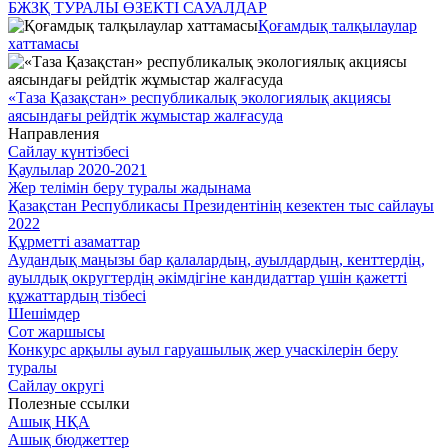
БЖЗҚ ТУРАЛЫ ӨЗЕКТІ САУАЛДАР
Қоғамдық талқылаулар
хаттамасы
«Таза Қазақстан» республикалық экологиялық акциясы
аясындағы рейдтік жұмыстар жалғасуда
Направления
Сайлау күнтізбесі
Қаулылар 2020-2021
Жер телімін беру туралы жадынама
Қазақстан Республикасы Президентінің кезектен тыс сайлауы
2022
Құрметті азаматтар
Аудандық маңызы бар қалалардың, ауылдардың, кенттердің,
ауылдық округтердің әкімдігіне кандидаттар үшін қажетті
құжаттардың тізбесі
Шешімдер
Сот жаршысы
Конкурс арқылы ауыл гаруашылық жер учаскілерін беру
туралы
Сайлау округі
Полезные ссылки
Ашық НҚА
Ашық бюджеттер