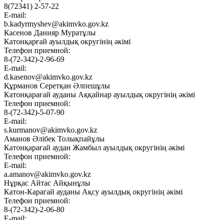
8(72341) 2-57-22
E-mail:
b.kadyrmyshev@akimvko.gov.kz
Касенов Данияр Муратұлы
Катонқарғай ауылдық округінің әкімі
Телефон приемной:
8-(72-342)-2-96-69
E-mail:
d.kasenov@akimvko.gov.kz
Құрманов Серетқан Әлпешұлы
Катонқарағай ауданы Аққайнар ауылдық округінің әкімі
Телефон приемной:
8-(72-342)-5-07-90
E-mail:
s.kurmanov@akimvko.gov.kz
Аманов Әлібек Толықпайұлы
Катонқарағай аудан Жамбыл ауылдық округінің әкімі
Телефон приемной:
E-mail:
a.amanov@akimvko.gov.kz
Нұрқас Айтас Айқынұлы
Катон-Карагай ауданы Ақсу ауылдық округінің әкімі
Телефон приемной:
8-(72-342)-2-06-80
E-mail: