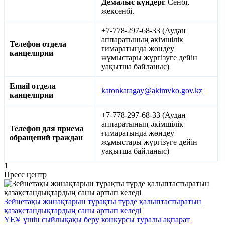
Демалыс
күндері
: Сенбі,
жексенбі.
+7-778-297-68-33 (Аудан
аппаратының әкімшілік
Телефон отдела
ғимаратында жөндеу
канцелярии
жұмыстары жүргізуге дейін
уақытша байланыс)
Email отдела
katonkaragay@akimvko.gov.kz
канцелярии
+7-778-297-68-33 (Аудан
аппаратының әкімшілік
Телефон для приема
ғимаратында жөндеу
обращений граждан
жұмыстары жүргізуге дейін
уақытша байланыс)
1
Пресс центр
Зейнетақы жинақтарын тұрақты түрде қалыптастыратын
қазақстандықтардың саны артып келеді
ҮЕҰ үшін сыйлықақы беру конкурсы туралы ақпарат