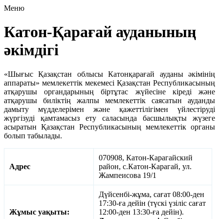
Меню
Катон-Қарағай ауданының
әкімдігі
«Шығыс Қазақстан облысы Катонқарағай ауданы әкімінің
аппараты» мемлекеттік мекемесі Қазақстан Республикасының
атқарушы органдарының біртұтас жүйесіне кіреді және
атқарушы биліктің жалпы мемлекеттік саясатын ауданды
дамыту мүдделерімен және қажеттілігімен үйлестіруді
жүргізуді қамтамасыз ету саласында басшылықты жүзеге
асыратын Қазақстан Республикасының мемлекеттік органы
болып табылады.
070908, Катон-Карагайский
Адрес
район, с.Катон-Карагай, ул.
Жампеисова 19/1
Дүйсенбі-жұма, сағат 08:00-ден
17:30-ға дейін (түскі үзіліс сағат
Жұмыс уақыты:
12:00-ден 13:30-ға дейін).