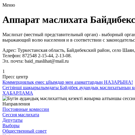
Меню
Аппарат маслихата Байдибекс
Маслихат (местный представительный орган) -
выборный
орган
выражающий волю населения и в соответствии с законодатель
Адрес: Туркестанская область, Байдибекский район, село Шаян
Телефон: 872548 2-15-44, 2-13-08.
Эл. почта: baid_maslihat@mail.ru
1
Пресс центр
Коммерциялық емес ұйымдар мен азаматтардың НАЗАРЫНА!
Сегізінші шақырылымдағы Бәйдібек аудандық мәслихатының ке
ХАБАРЛАМА
Направления
Постоянные комиссии
Сессия маслихата
Депутаты
Выборы
Общественный совет