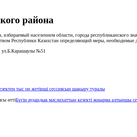
кого района
, избираемый населением области, города республиканского зна
ством Республики Казахстан определяющий меры, необходимые д
, ул.Б.Карашаулы №51
зектен тыс он жетінші сессиясын шақыру туралы
Бүгін аудандық мәслихаттың кезекті жиырма алтыншы се