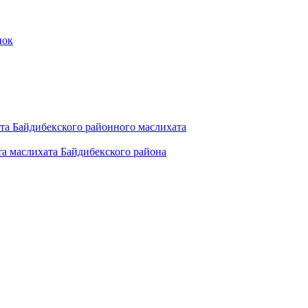
пок
та Байдибекского районного маслихата
а маслихата Байдибекского районa