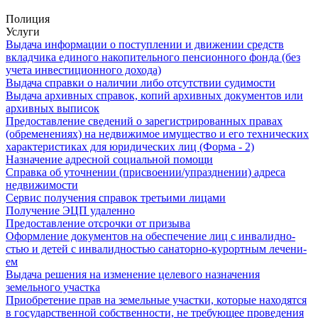
Полиция
Услуги
Выдача информации о поступлении и движении средств
вкладчика единого накопительного пенсионного фонда (без
учета инвестиционного дохода)
Выдача справки о наличии либо отсутствии судимости
Выдача архивных справок, копий архивных документов или
архивных выписок
Предоставление сведений о зарегистрированных правах
(обременениях) на недвижимое имущество и его технических
характеристиках для юридических лиц (Форма - 2)
Назначение адресной социальной помощи
Справка об уточнении (присвоении/упразднении) адреса
недвижимости
Сервис получения справок третьими лицами
Получение ЭЦП удаленно
Предоставление отсрочки от призыва
Оформление документов на обес­пе­че­ние лиц с ин­ва­лид­но­
стью и де­тей с ин­ва­лид­но­стью са­на­тор­но-ку­рорт­ным ле­че­ни­
ем
Выдача решения на изменение целевого назначения
земельного участка
Приобретение прав на земельные участки, которые находятся
в государственной собственности, не требующее проведения