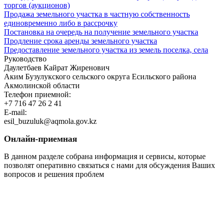
торгов (аукционов)
Продажа земельного участка в частную собственность
единовременно либо в рассрочку
Постановка на очередь на получение земельного участка
Продление срока аренды земельного участка
Предоставление земельного участка из земель поселка, села
Руководство
Даулетбаев Кайрат Жиренович
Аким Бузулукского сельского округа Есильского района
Акмолинской области
Телефон приемной:
+7 716 47 26 2 41
E-mail:
esil_buzuluk@aqmola.gov.kz
Онлайн-приемная
В данном разделе собрана информация и сервисы, которые
позволят оперативно связаться с нами для обсуждения Ваших
вопросов и решения проблем
Перейти