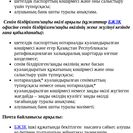
шетелдік паспорттың көшірмесі және оны салыстыру
үшін түпнұсқасы;
алушының банк шоты туралы анықтама.
Сенім білдірілген/заңды өкілі арқылы (құжаттар
БЖЗҚ
офисіне сенім білдірілген/заңды өкілінің жеке жүгінуі кезінде
ғана қабылданады)
:
шетелдік паспорттың нотариалды куәландырылған
көшірмесі және егер Қазақстан Республикасы
ратификациялаған халықаралық шарттарда өзгеше
көзделмесе;
сенім білдірілген/заңды өкілінің жеке басын
куәландыратын құжатының көшірмесі және оны
салыстыру үшін түпнұсқасы;
нотариалдық* куәландырылған сенімхаттың
түпнұсқасы немесе оның нотариалдық*
куәландырылған көшірмесі немесе заңды өкілі жүгінген
жағдайда – заңды өкілдің куәлігі/ заңды өкілді
тағайындау туралы анықтама;
алушының банк шоты туралы мәліметі.
Почта байланысы арқылы:
БЖЗҚ
ішкі құжатында бекітілген нысанға сәйкес алушы
өз бетімен толтыратын зейнетақы төлемдерін