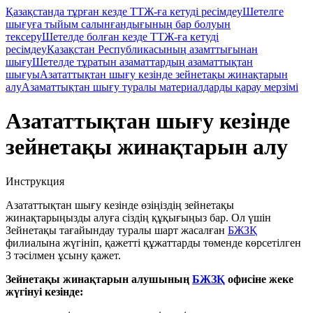
Қазақстанда тұрған кезде ТТЖ-ға кетуді ресімдеу
Шетелге
шығуға тыйым салынғандығының бар болуын
тексеру
Шетелде болған кезде ТТЖ-ға кетуді
ресімдеу
Қазақстан Республикасының азамттығынан
шығу
Шетелде тұратын азаматтардың азаматтықтан
шығуы
Азататтықтан шығу кезінде зейнетақы жинақтарын
алу
Азаматтықтан шығу туралы материалдарды қарау мерзімі
Азататтықтан шығу кезінде
зейнетақы жинақтарын алу
Инструкция
Азататтықтан шығу кезінде өзіңіздің зейнетақы
жинақтарыңызды алуға сіздің құқығыңыз бар. Ол үшін
Зейнетақы тағайындау туралы шарт жасалған
БЖЗҚ
филиалына жүгініп, қажетті құжаттарды төменде көрсетілген
3 тәсілмен ұсыну қажет.
Зейнетақы жинақтарын алушының
БЖЗҚ
офисіне жеке
жүгінуі кезінде: