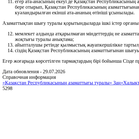
егер ата-анасының екеуі де Қазақстан Республикасының 
бере отырып, Қазақстан Республикасының азаматтығына
куәландырылған екінші ата-ананың өтініші ұсынылады.
Азаматтықтан шығу туралы қорытындыларда ішкі істер органы к
мемлекет алдында атқарылмаған міндеттердің не азаматт
жоқтығы туралы анықтама;
айыпталушы ретінде қылмыстық жауапкершілікке тартыл
сіздің Қазақстан Республикасының азаматтығынан шығуың
Егер жоғарыда көрсетілген тармақтардың бірі бойынша Сізде п
Дата обновления - 29.07.2026
Справочная информация
«Қазақстан Республикасының азаматтығы туралы» Заң
«Халықт
5298