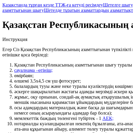
Қазақстанда тұрған кезде ТТЖ-ға кетуді ресімдеу
Шетелге шығу
азамттығынан шығу
Шетелде тұратын азаматтардың азаматтық
Қазақстан Республикасының
Инструкция
Егер Сіз Қазақстан Республикасының азамттығынан түпкілікті
өтінішке қоса беріледі:
Қазақстан Республикасының азамттығынан шығу туралы 
сауалнама –өтініш;
өмірбаян;
өлшемі 3,5х4,5 см үш фотосурет;
балалардың тууы және неке туралы куәліктердің көшірмел
әскерге шақырылатын жастағы адамды мерзiмдi әскери қы
жұмыс, оқу орнынан, сондай-ақ аумақтық атқарушылық іс
меншік нысанына қарамастан ұйымдардың мүдделеріне бай
осы адамдардың материалдық және басқа да шағымдарын
немесе оның асырауындағы адамдар бар болса);
мемлекеттiк баждың төленгенi түбіртек - 1
АЕК;
нотариалды куәландырылған некенің бұзылғаны, ата-анас
ата-ана құқығынан айыру, алимент төлеу туралы құжатта