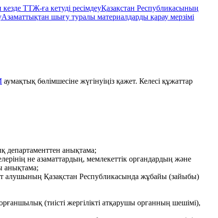
 кезде ТТЖ-ға кетуді ресімдеу
Қазақстан Республикасының
у
Азаматтықтан шығу туралы материалдарды қарау мерзімі
М
аумақтық бөлімшесіне жүгінуіңіз қажет. Келесі құжаттар
ық департаменттен анықтама;
лерінің не азаматтардың, мемлекеттік органдардың және
ы анықтама;
ет алушының Қазақстан Республикасында жұбайы (зайыбы)
рғаншылық (тиісті жергілікті атқарушы органның шешімі),