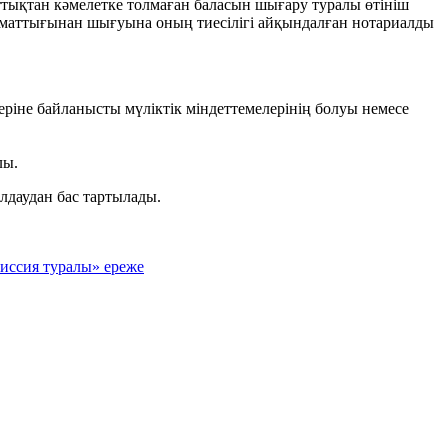
ттықтан кәмелетке толмаған баласын шығару туралы өтініш
аматтығынан шығуына оның тиесілігі айқындалған нотариалды
ріне байланысты мүліктік міндеттемелерінің болуы немесе
лы.
лдаудан бас тартылады.
миссия туралы» ереже