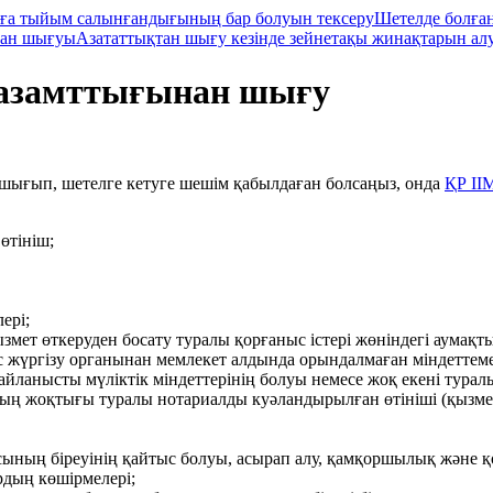
ға тыйым салынғандығының бар болуын тексеру
Шетелде болған
тан шығуы
Азататтықтан шығу кезінде зейнетақы жинақтарын ал
 азамттығынан шығу
 шығып, шетелге кетуге шешім қабылдаған болсаңыз, онда
ҚР ІІ
өтініш;
ері;
змет өткеруден босату туралы қорғаныс істері жөніндегі аумақт
 жүргізу органынан мемлекет алдында орындалмаған міндеттеме
ланысты мүліктік міндеттерінің болуы немесе жоқ екені турал
ың жоқтығы туралы нотариалды куәландырылған өтініші (қызм
ының біреуінің қайтыс болуы, асырап алу, қамқоршылық және қо
рдың көшірмелері;