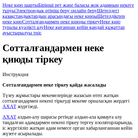
Неке қию шарты
Бірінші рет және баласы жоқ адамның некеге
тұруы
Электрондық өтініш беру онлайн беру
Шетелдегі
қазақстандықтардың арасындағы неке қиюы
Шетелдікпен
неке қию
Сотталғандармен неке қиюды тіркеу
Неке қию
туралы куәлікті алу
Неке қиғаннан кейін қандай құжаттар
ауыстырылуы тиіс
Сотталғандармен неке
қиюды тіркеу
Инструкция
Сотталғандармен неке тіркеу қайда
жасалады
Түзеу жұмыстары мекемелерінде жазасын өтеп жатқан
сотталғандармен некені тіркеуді мекеме орналасқан жердегі
АХАТ
жүргізеді.
АХАТ
алдын-алу шарасы ретінде алдын-ала қамауға алу
таңдалған адамдармен некені тіркеу тергеу изоляторларында,
іс жүргізіліп жатқан адам немесе орган хабарланғаннан кейін
жүзеге асырылады.