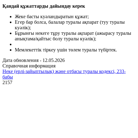
Қандай құжаттарды дайындау керек
Жеке басты куәландыратын құжат;
Егер бар болса, балалар туралы ақпарат (туу туралы
куәлік);
Бұрынғы некеге тұру туралы ақпарат (ажырасу туралы
анықтама/қайтыс болу туралы куәлік);
Мемлекеттік тіркеу үшін төлем туралы түбіртек.
Дата обновления - 12.05.2026
Справочная информация
Неке (ерлі-зайыптылық) және отбасы туралы кодексі, 233-
бабы
2157