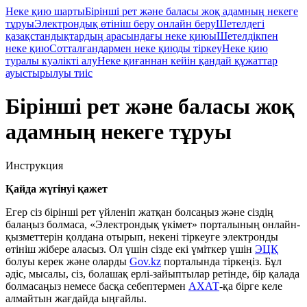
Неке қию шарты
Бірінші рет және баласы жоқ адамның некеге
тұруы
Электрондық өтініш беру онлайн беру
Шетелдегі
қазақстандықтардың арасындағы неке қиюы
Шетелдікпен
неке қию
Сотталғандармен неке қиюды тіркеу
Неке қию
туралы куәлікті алу
Неке қиғаннан кейін қандай құжаттар
ауыстырылуы тиіс
Бірінші рет және баласы жоқ
адамның некеге тұруы
Инструкция
Қайда жүгінуі қажет
Егер сіз бірінші рет үйленіп жатқан болсаңыз және сіздің
балаңыз болмаса, «Электрондық үкімет» порталының онлайн-
қызметтерін қолдана отырып, некені тіркеуге электронды
өтініш жібере аласыз. Ол үшін сізде екі үміткер үшін
ЭЦҚ
болуы керек және оларды
Gov.kz
порталында тіркеңіз. Бұл
әдіс, мысалы, сіз, болашақ ерлі-зайыптылар ретінде, бір қалада
болмасаңыз немесе басқа себептермен
АХАТ
-қа бірге келе
алмайтын жағдайда ыңғайлы.