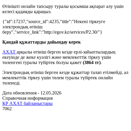
Өтінішті онлайн тапсыру туралы қосымша ақпарат алу үшін
келесі қадамды қараңыз.
{"id":17237,"source_id":4235,"title":"Некені тіркеуге
электрондық өтініш
беру","service_link":"http://egov.kz/services/P2.30/"}
Қандай құжаттарды дайындау керек
АХАТ
арқылы өтініш берген кезде ерлі-зайыптылардың
екеуінде де жеке куәлігі және мемлекеттік тіркеу үшін
төленгені туралы түбіртек болуы қажет
(3864 тг)
.
Электрондық өтініш берген кезде құжаттар талап етілмейді, ал
мемлекеттік тіркеу үшін төлем туралы түбіртек онлайн
төленеді.
Дата обновления - 12.05.2026
Справочная информация
ҚР АХАТ байланыстары
7062