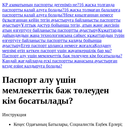
ҚР азаматының паспорты дегеніміз не?
16 жасқа толғанда
паспортты қалай алуға болады?
16 жасқа толмаған балаларға
паспортты қалай алуға болады?
Неке қиылғаннан немесе
бұзылғаннан кейін тегін ауыстыруға байланысты паспортты
ауыстыру
Ұлттық дәстүр бойынша тегін, атын және әкесінің
атын өзгертуге байланысты паспортты ауыстыру
Құжаттарды
дайындаудың жаңа технологиясына сәйкес құжаттардың түрін
өзгертуге байланысты паспортты қалауы бойынша
ауыстыру
Егер паспорт ұрланса немесе жоғалса
Қолдану
мерзімі өтіп кеткен паспорт үшін жауапкершілік бар ма?
Паспорт алу үшін мемлекеттік баж төлеуден кім босатылады?
Қандай жағдайларда ескі паспортты жаңасына ауыстырған
кезде өзіңе қалдыруға болады?
Паспорт алу үшін
мемлекеттік баж төлеуден
кім босатылады?
Инструкция
Кеңес Одағының Батылары, Социалистік Еңбек Ерлері;