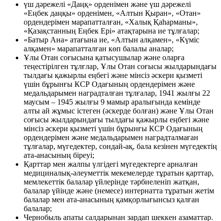
үш дәрежелі «Даңқ» орденімен және үш дәрежелі
«Еңбек даңқы» орденімен, «Алтын Қыран», «Отан»
ордендерімен марапатталған, «Халық Қаһарманы»,
«Қазақстанның Еңбек Epi» атақтарына ие тұлғалар;
«Батыр Ана» атағына ие, «Алтын алқамен», «Күмiс
алқамен» марапатталған көп балалы аналар;
Ұлы Отан соғысына қатысушылар және оларға
теңестірілген тұлғлар, Ұлы Отан соғысы жылдарындағы
тылдағы қажырлы еңбегi және мiнсiз әскери қызметi
үшiн бұрынғы КСР Одағының ордендерiмен және
медальдарымен наградталған тұлғалар, 1941 жылғы 22
маусым – 1945 жылғы 9 мамыр аралығында кемінде
алты ай жұмыс істеген (әскерде болған) және Ұлы Отан
соғысы жылдарындағы тылдағы қажырлы еңбегi және
мiнсiз әскери қызметi үшiн бұрынғы КСР Одағының
ордендерiмен және медальдарымен наградталмаған
тұлғалар, мүгедектер, сондай-ақ, бала кезінен мүгедектің
ата-анасының біреуі;
Қарттар мен жалпы үлгідегі мүгедектерге арналған
медициналық-әлеуметтік мекемелерде тұратын қарттар,
мемлекеттік балалар үйлерінде тәрбиеленіп жатқан,
балалар үйінде және (немесе) интернатта тұратын жетім
балалар мен ата-анасының қамқорлығынсыз қалған
балалар;
Чернобыль апаты салдарынан зардап шеккен азаматтар.