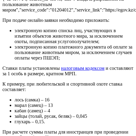
пользование животным
миром","service_code":"01204012","service_link":"https://egov.kz
При подаче онлайн-заявки необходимо приложить:
электронную копию списка лиц, участвующих в
изъятии объектов животного мира, за исключением
охоты, подписанная услугополучателем;
электронную копию платежного документа об оплате за
пользование животным миром, за исключением случаев
оплаты через ПШЭП;
Ставки платы установлены
налоговым кодексом
и составляют
за 1 особь в размере, кратном МРП.
К примеру, при любительской и спортивной охоте ставка
составляет:
лось (самка) – 16
марал (самец) – 13
кабан (самец) – 4
зайцы (толай, русак, беляк) – 0,045
глухарь – 0,15.
При расчете суммы платы для иностранцев при проведении