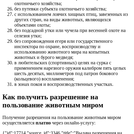
охотничьего хозяйства;
без путевки субъекта охотничьего хозяйства;
с использованием ловчих хищных птиц, завезенных из
других стран, на виды животных, являющихся
объектами охоты;
без подсадной утки или чучела при весенней охоте на
селезня утки;
без сопровождения егеря или государственного
инспектора по охране, воспроизводству и
использованию животного мира на копытных
животных и бурого медведя;
в любительских (спортивных) целях на сурка с
применением нарезного оружия калибром пять целых
шесть десятых, миллиметров под патрон бокового
(кольцевого) воспламенения;
в зонах покоя и воспроизводственных участках.
Как получить разрешение на
пользование животным миром
Получение разрешения на пользование животным миром
осуществляется
платно
через онлайн-услугу:
{"id":17714,"source_id":3346,"title":"Выдача разрешения на