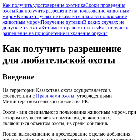
Как получить удостоверение охотника
Сроки проведения
охоты
Как получить разрешение на пользование животным
миром
В каких случаях не взимается плата за пользование
животным миром
Получение путевки
В каких случаях не
допускается охота
Кто имеет право охотиться
Как получить
разрешение на приобретение и хранение оружия
Как получить разрешение
для любительской охоты
Введение
На территории Казахстана охота осуществляется в
соответствии с
Правилами охоты,
утвержденными
Министерством сельского хозяйства РК.
Охота - вид специального пользования животным миром, при
котором осуществляется изъятие видов животных,
являющихся объектом охоты, из среды обитания.
Поиск, выслеживание и преследование с целью добывания,
попытка добывания объектов животного мира, нахождение в