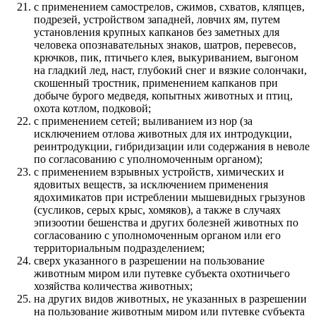
с применением самострелов, сжимов, схватов, кляпцев,
подрезей, устройством западней, ловчих ям, путем
установления крупных капканов без заметных для
человека опознавательных знаков, шатров, перевесов,
крючков, пик, птичьего клея, выкуриванием, выгоном
на гладкий лед, наст, глубокий снег и вязкие солончаки,
скошенный тростник, применением капканов при
добыче бурого медведя, копытных животных и птиц,
охота котлом, подковой;
с применением сетей; выливанием из нор (за
исключением отлова животных для их интродукции,
реинтродукции, гибридизации или содержания в неволе
по согласованию с уполномоченным органом);
с применением взрывных устройств, химических и
ядовитых веществ, за исключением применения
ядохимикатов при истреблении мышевидных грызунов
(сусликов, серых крыс, хомяков), а также в случаях
эпизоотии бешенства и других болезней животных по
согласованию с уполномоченным органом или его
территориальным подразделением;
сверх указанного в разрешении на пользование
животным миром или путевке субъекта охотничьего
хозяйства количества животных;
на других видов животных, не указанных в разрешении
на пользование животным миром или путевке субъекта