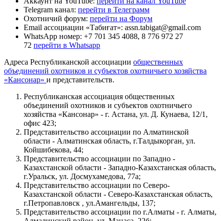
Аккаунт на YouTube:
перейти на канал YouTube
Telegram канал:
перейти в Телеграмм
Охотничий форум:
перейти на Форум
Email ассоциации «Табиғат»: assn.tabigat@gmail.com
WhatsApp номер: +7 701 345 4088, 8 776 972 27
72
перейти в Whatsapp
Адреса Республиканской ассоциации
общественных
объединений охотников и субъектов охотничьего хозяйства
«Кансонар»
и представительств.
Республиканская ассоциация общественных
объединений охотников и субъектов охотничьего
хозяйства «Кансонар» - г. Астана, ул. Д. Кунаева, 12/1,
офис 423;
Представительство ассоциации по Алматинской
области - Алматинская область, г.Талдыкорган, ул.
Койшибекова, 44;
Представительство ассоциации по Западно -
Казахстанской области - Западно-Казахстанская область,
г.Уральск, ул. Досмухамедова, 77а;
Представительство ассоциации по Северо-
Казахстанской области - Северо-Казахстанская область,
г.Петропавловск , ул.Амангельды, 137;
Представительство ассоциации по г.Алматы - г. Алматы,
Алмалинский район, ул. Манаса, 22б;