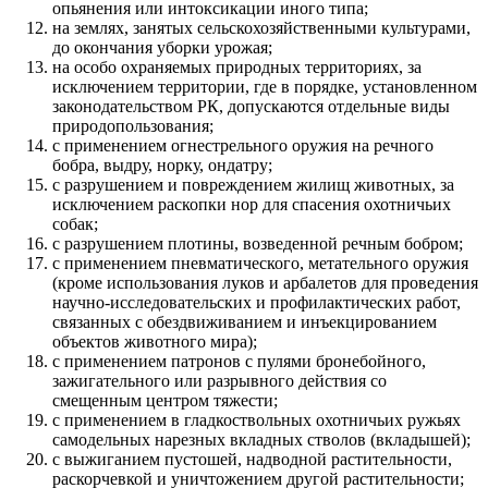
опьянения или интоксикации иного типа;
на землях, занятых сельскохозяйственными культурами,
до окончания уборки урожая;
на особо охраняемых природных территориях, за
исключением территории, где в порядке, установленном
законодательством РК, допускаются отдельные виды
природопользования;
с применением огнестрельного оружия на речного
бобра, выдру, норку, ондатру;
с разрушением и повреждением жилищ животных, за
исключением раскопки нор для спасения охотничьих
собак;
с разрушением плотины, возведенной речным бобром;
с применением пневматического, метательного оружия
(кроме использования луков и арбалетов для проведения
научно-исследовательских и профилактических работ,
связанных с обездвиживанием и инъекцированием
объектов животного мира);
с применением патронов с пулями бронебойного,
зажигательного или разрывного действия со
смещенным центром тяжести;
с применением в гладкоствольных охотничьих ружьях
самодельных нарезных вкладных стволов (вкладышей);
с выжиганием пустошей, надводной растительности,
раскорчевкой и уничтожением другой растительности;