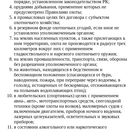
порядке, установленном законодательством РК;
орудиями добывания, применение которых не
предусмотрено Правилами охоты;
в промысловых целях без договора с субъектом
охотничьего хозяйства;
в резервном фонде охотничьих угодий, если иное не
установлено уполномоченным органом;
на землях населенных пунктов, а также прилегающих к
ним территориях, охота не производится в радиусе трех
километров вокруг них с применением
гладкоствольного и нарезного охотничьего оружия;
на землях промышленности, транспорта, связи, обороны
без разрешения уполномоченного органа;
на животных, находящихся в бедственном и
беспомощном положении (спасающихся от бури,
наводнения, пожара, при переправе через водоемы, в
гололед, истощенных от бескормицы, отсиживающихся
на полыньях водоплавающих птиц);
в любительских (спортивных) целях с применением
авиа-, авто-, мототранспортных средств, снегоходной
техники (кроме охоты на волков), маломерных судов с
включенным двигателем, приборов ночного видения,
лазерных целеуказателей, осветительных и звуковых
приборов;
в состоянии алкогольного или наркотического