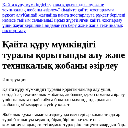
Қайта құру мүмкіндігі туралы қорытынды алу және
техникалық жобаны әзірлеу
Әкімдікте қайта жоспарлауға
рұқсат алу
Қандай жағдайда қайта жоспарлауға рұқсат беріледі
немесе тыйым салынады
Заңсыз жүргізілген қайта жоспарлау
үшін жауапкершілік
Пайдалануға беру және жаңа техникалық
паспорт алу
Қайта құру мүмкіндігі
туралы қорытынды алу және
техникалық жобаны әзірлеу
Инструкция
Қайта құру мүмкіндігі туралы қорытындылар алу үшін,
сондай-ақ техникалық жобаны, жобалық құжаттаманы әзірлеу
үшін нарықта оңай табуға болатын мамандандырылған
жобалық ұйымдарға жүгіну қажет.
Жобалық құжаттаманы әзірлеу қызметтері әр компанияда әр
түрлі бағалануы мүмкін, бірақ бірінші кезекте осы
компаниялардың тиісті жұмыс түрлеріне лицензиялардың бар-