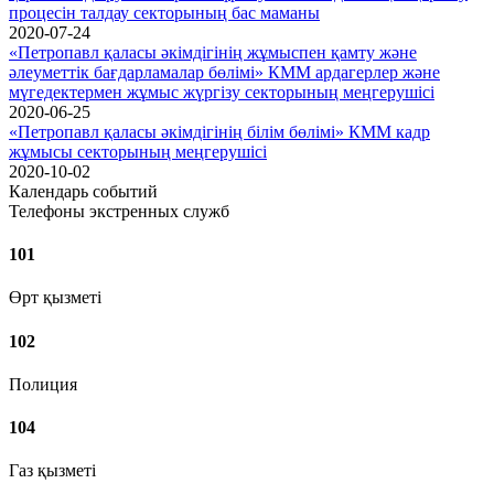
процесін талдау секторының бас маманы
2020-07-24
«Петропавл қаласы әкімдігінің жұмыспен қамту және
әлеуметтік бағдарламалар бөлімі» КММ ардагерлер және
мүгедектермен жұмыс жүргізу секторының меңгерушісі
2020-06-25
«Петропавл қаласы әкімдігінің білім бөлімі» КММ кадр
жұмысы секторының меңгерушісі
2020-10-02
Календарь событий
Телефоны экстренных служб
101
Өрт қызметі
102
Полиция
104
Газ қызметі