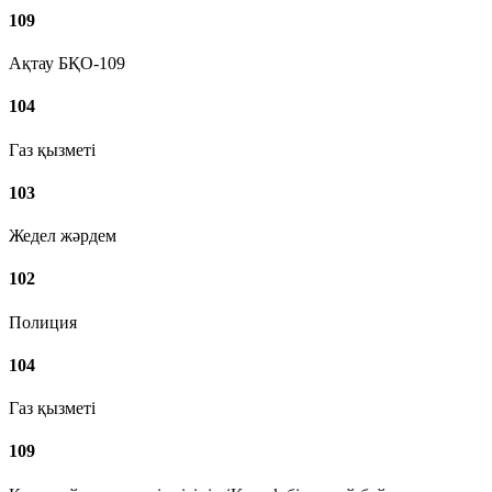
109
Ақтау БҚО-109
104
Газ қызметі
103
Жедел жәрдем
102
Полиция
104
Газ қызметі
109