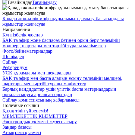
Тағайындау
Қалада жол-көлік инфрақұрылымын дамыту бағытындағы
жұмыстар жалғасуда
Направления
Күнтізбелік жоспар
БАҚ-та эфир және баспасөз бетінен орын беру төлемінің
мөлшері, шарттары мен тәртібі туралы мәліметтер
Фото/бейнематериалдар
Шешімдер
Сайлау
Референдум
УСК құрамдары мен шекаралары
БАҚ-та эфир мен баспа алаңын ұсыну төлемінің мөлшері,
шарттары мен тәртібі туралы мәліметтер
Барлық кандидаттар үшін үгіттік баспа материалдарын
орналастыруға арналған орындар
Сайлау комиссиясының хабарламасы
Полезные ссылки
Қазақ тілін үйренеміз!
МЕМЛЕКЕТТІК ҚЫЗМЕТТЕР
Электрондық үкіметті жүзеге асыру
Заңдар базасы
Анықтама қызметі