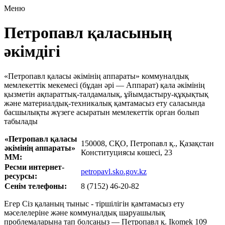
Меню
Петропавл қаласының
әкімдігі
«Петропавл қаласы әкiмiнiң аппараты» коммуналдық
мемлекеттiк мекемесi (бұдан әрi — Аппарат) қала әкiмiнiң
қызметiн ақпараттық-талдамалық, ұйымдастыру-құқықтық
және материалдық-техникалық қамтамасыз ету саласында
басшылықты жүзеге асыратын мемлекеттiк орган болып
табылады
«Петропавл қаласы
150008, СҚО, Петропавл қ., Қазақстан
әкімінің аппараты»
Конституциясы көшесі, 23
ММ:
Ресми интернет-
petropavl.sko.gov.kz
ресурсы:
Сенім телефоны:
8 (7152) 46-20-82
Егер Сіз қаланың тыныс - тіршілігін қамтамасыз ету
мәселелеріне және коммуналдық шаруашылық
проблемаларына тап болсаңыз — Петропавл қ. Ikomek 109