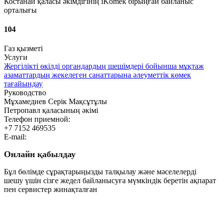
Костанай қаласы әкімдігінің iKomek бірыңғай байланыс
орталығы
104
Газ қызметі
Услуги
Жергілікті өкілді органдардың шешімдері бойынша мұқтаж
азаматтардың жекелеген санаттарына әлеуметтік көмек
тағайындау
Руководство
Мұхамедиев Серiк Мақсұтұлы
Петропавл қаласының әкімі
Телефон приемной:
+7 7152 469535
E-mail:
Онлайн қабылдау
Бұл бөлімде сұрақтарыңызды талқылау және мәселелерді
шешу үшін сізге жедел байланысуға мүмкіндік беретін ақпарат
пен сервистер жинақталған