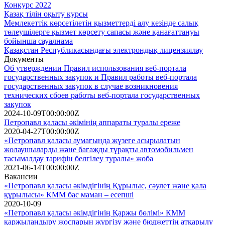
Конкурс 2022
Қазақ тілін оқыту курсы
Мемлекеттік көрсетілетін қызметтерді алу кезінде салық
төлеушілерге қызмет көрсету сапасы және қанағаттануы
бойынша сауалнама
Қазақстан Республикасындағы электрондық лицензиялау
Документы
Об утверждении Правил использования веб-портала
государственных закупок и Правил работы веб-портала
государственных закупок в случае возникновения
технических сбоев работы веб-портала государственных
закупок
2024-10-09T00:00:00Z
Петропавл қаласы әкімінің аппараты туралы ереже
2020-04-27T00:00:00Z
«Петропавл қаласы аумағында жүзеге асырылатын
жолаушыларды және багажды тұрақты автомобильмен
тасымалдау тарифiн белгiлеу туралы» жоба
2021-06-14T00:00:00Z
Вакансии
«Петропавл қаласы әкiмдігінің Құрылыс, сәулет және қала
құрылысы» КММ бас маман – есепші
2020-10-09
«Петропавл қаласы әкімдігінің Қаржы бөлімі» КММ
қаржыландыру жоспарын жүргізу және бюджеттің атқарылу