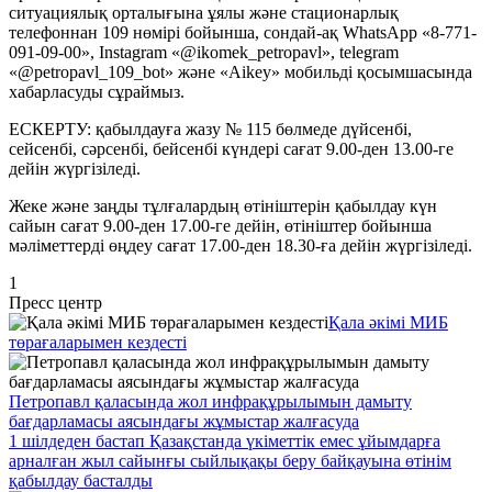
ситуациялық орталығына ұялы және стационарлық
телефоннан 109 нөмірі бойынша, сондай-ақ WhatsApp «8-771-
091-09-00», Instagram «@ikomek_petropavl», telegram
«@petropavl_109_bot» және «Aikey» мобильді қосымшасында
хабарласуды сұраймыз.
ЕСКЕРТУ: қабылдауға жазу № 115 бөлмеде дүйсенбі,
сейсенбі, сәрсенбі, бейсенбі күндері сағат 9.00-ден 13.00-ге
дейін жүргізіледі.
Жеке және заңды тұлғалардың өтініштерін қабылдау күн
сайын сағат 9.00-ден 17.00-ге дейін, өтініштер бойынша
мәліметтерді өңдеу сағат 17.00-ден 18.30-ға дейін жүргізіледі.
1
Пресс центр
Қала әкімі МИБ
төрағаларымен кездесті
Петропавл қаласында жол инфрақұрылымын дамыту
бағдарламасы аясындағы жұмыстар жалғасуда
1 шілдеден бастап Қазақстанда үкіметтік емес ұйымдарға
арналған жыл сайынғы сыйлықақы беру байқауына өтінім
қабылдау басталды