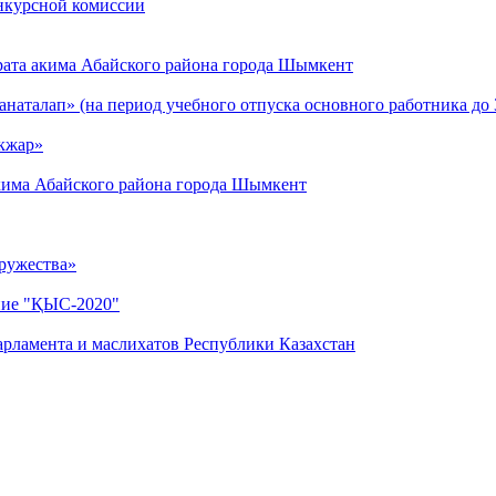
нкурсной комиссии
арата акима Абайского района города Шымкент
наталап» (на период учебного отпуска основного работника до 3
Акжар»
акима Абайского района города Шымкент
ружества»
ние "ҚЫС-2020"
арламента и маслихатов Республики Казахстан