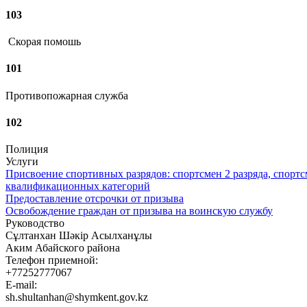
103
Скорая помошь
101
Противопожарная служба
102
Полиция
Услуги
Присвоение спортивных разрядов: спортсмен 2 разряда, спортс
квалификационных категорий
Предоставление отсрочки от призыва
Освобождение граждан от призыва на воинскую службу
Руководство
Сұлтанхан Шәкір Асылханұлы
Аким Абайского района
Телефон приемной:
+77252777067
E-mail:
sh.shultanhan@shymkent.gov.kz