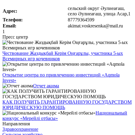
сельский округ Әулиеағаш,
Адрес:
село Әулиеағаш, улица Асар,1
Телефон:
87779364599
Email:
akimat.voskresenka@mail.ru
1
Пресс центр
Чествование Жаздықбай Керім Оңғарұлы, участника 5-ых
Всемирных игр кочевников
Открытие центра по привлечению инвестиций «Aqmola
Invest»
Отчет акима
КАК ПОЛУЧИТЬ ГАРАНТИРОВАННУЮ ГОСУДАРСТВОМ
ЮРИДИЧЕСКУЮ ПОМОЩЬ
Национальный
конкурс «Мерейлі отбасы»
Направления
Здравоохранение
Сельское хозяйство