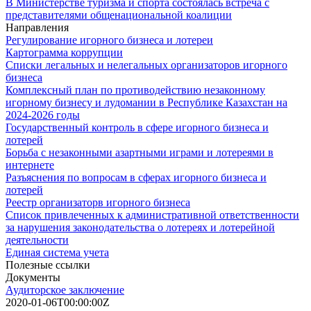
В Министерстве туризма и спорта состоялась встреча с
представителями общенациональной коалиции
Направления
Регулирование игорного бизнеса и лотереи
Картограмма коррупции
Списки легальных и нелегальных организаторов игорного
бизнеса
Комплексный план по противодействию незаконному
игорному бизнесу и лудомании в Республике Казахстан на
2024-2026 годы
Государственный контроль в сфере игорного бизнеса и
лотерей
Борьба с незаконными азартными играми и лотереями в
интернете
Разъяснения по вопросам в сферах игорного бизнеса и
лотерей
Реестр организаторв игорного бизнеса
Список привлеченных к административной ответственности
за нарушения законодательства о лотереях и лотерейной
деятельности
Единая система учета
Полезные ссылки
Документы
Аудиторское заключение
2020-01-06T00:00:00Z