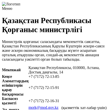
Меню
Қазақстан Республикасы
Қорғаныс министрлігі
Министрлік қорғаныс саласындағы мемлекеттік саясатты,
Қазақстан Республикасының Қарулы Күштерін əскери-саяси
жəне əскери-экономикалық басқаруды жүзеге асыратын
орталық атқарушы орган, сондай-ақ мемлекеттік авиация
саласындағы уəкілетті орган болып табылады.
Қазақстан Республикисы, 010000, Астана,
Мекенжай
Достық даңғылы, 14
Кеңсе
+7 (7172) 72-13-85
Азаматтардың
өтініштерін
+7 (7172) 72-15-91
қарау
басқармасы
Баспасөз
+7 (7172) 72-16-31
қызметі
mork@mod.gov.kz
(қызметтік хат-хабар үшін)
Эл. почта