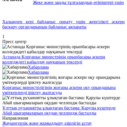
Жеке және заңды тұлғалардың өтініштері үшін
Халықпен кері байланыс орнату үшін жергілікті әскери
басқару органдарының байланыс ақпараты
1
Пресс центр
Астанада Қорғаныс министрінің орынбасары әскери
колледждегі қабылдау науқанын тексерді
Хабарлама
Хабарлама
Қорғаныс министрлігінің жоғары әскери оқу орындарына
үміткерлерді іріктеу жалғасуда
Ұлттық руханиятты ұлықтаған бастама: Қарулы күштерде
Абай шығармаларын оқудан челлендж басталды
Направления
Жауынгерлік және жұмылдыру әзірлігін ұстау