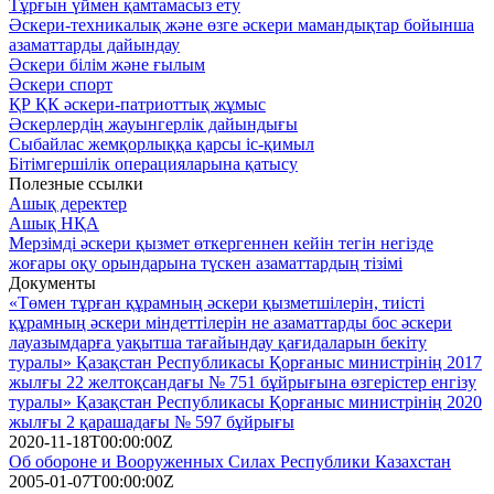
Тұрғын үймен қамтамасыз ету
Әскери-техникалық және өзге әскери мамандықтар бойынша
азаматтарды дайындау
Әскери білім және ғылым
Әскери спорт
ҚР ҚК әскери-патриоттық жұмыс
Әскерлердің жауынгерлік дайындығы
Сыбайлас жемқорлыққа қарсы іс-қимыл
Бітімгершілік операцияларына қатысу
Полезные ссылки
Ашық деректер
Ашық НҚА
Мерзімді әскери қызмет өткергеннен кейін тегін негізде
жоғары оқу орындарына түскен азаматтардың тізімі
Документы
«Төмен тұрған құрамның әскери қызметшілерін, тиісті
құрамның әскери міндеттілерін не азаматтарды бос әскери
лауазымдарға уақытша тағайындау қағидаларын бекіту
туралы» Қазақстан Республикасы Қорғаныс министрінің 2017
жылғы 22 желтоқсандағы № 751 бұйрығына өзгерістер енгізу
туралы» Қазақстан Республикасы Қорғаныс министрінің 2020
жылғы 2 қарашадағы № 597 бұйрығы
2020-11-18T00:00:00Z
Об обороне и Вооруженных Силах Республики Казахстан
2005-01-07T00:00:00Z