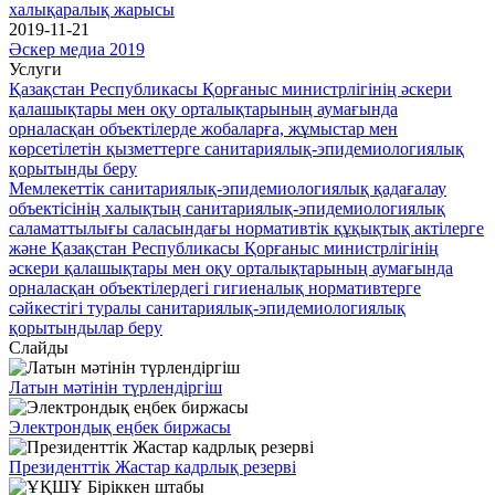
халықаралық жарысы
2019-11-21
Әскер медиа 2019
Услуги
Қазақстан Республикасы Қорғаныс министрлігінің әскери
қалашықтары мен оқу орталықтарының аумағында
орналасқан объектілерде жобаларға, жұмыстар мен
көрсетілетін қызметтерге санитариялық-эпидемиологиялық
қорытынды беру
Мемлекеттік санитариялық-эпидемиологиялық қадағалау
объектісінің халықтың санитариялық-эпидемиологиялық
саламаттылығы саласындағы нормативтік құқықтық актілерге
және Қазақстан Республикасы Қорғаныс министрлігінің
әскери қалашықтары мен оқу орталықтарының аумағында
орналасқан объектілердегі гигиеналық нормативтерге
сәйкестігі туралы санитариялық-эпидемиологиялық
қорытындылар беру
Слайды
Латын мәтінін түрлендіргіш
Электрондық еңбек биржасы
Президенттік Жастар кадрлық резерві