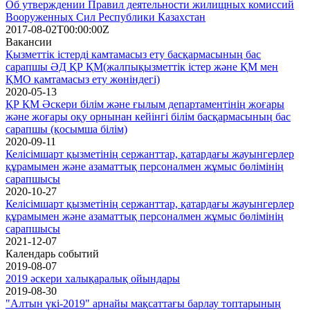
Об утверждении Правил деятельности жилищных комиссий
Вооруженных Сил Республики Казахстан
2017-08-02T00:00:00Z
Вакансии
Қызметтік істерді камтамасыз ету басқармасының бас
сарапшы ӘД ҚР ҚМ(жалпықызметтік істер және ҚМ мен
ҚМО қамтамасыз ету жөніндегі)
2020-05-13
ҚР ҚМ Әскери білім және ғылым департаментінің жоғары
және жоғары оқу орнынан кейінгі білім басқармасының бас
сарапшы (қосымша білім)
2020-09-11
Келісімшарт қызметінің сержанттар, қатардағы жауынгерлер
құрамымен және азаматтық персоналмен жұмыс бөлімінің
сарапшысы
2020-10-27
Келісімшарт қызметінің сержанттар, қатардағы жауынгерлер
құрамымен және азаматтық персоналмен жұмыс бөлімінің
сарапшысы
2021-12-07
Календарь событий
2019-08-07
2019 әскери халықаралық ойындары
2019-08-30
"Алтын үкі-2019" арнайы мақсаттағы барлау топтарының