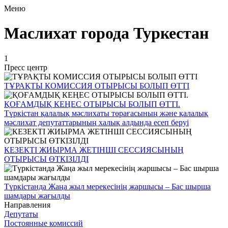
Меню
Маслихат города Туркестан
1
Пресс центр
ТҰРАҚТЫ КОМИССИЯ ОТЫРЫСЫ БОЛЫП ӨТТІ
ҚОҒАМДЫҚ КЕҢЕС ОТЫРЫСЫ БОЛЫП ӨТТІ.
Түркістан қалалық мәслихаты төрағасының және қалалық
мәслихат депутаттарының халық алдында есеп беруі
КЕЗЕКТІ ЖИЫРМА ЖЕТІНШІ СЕССИЯСЫНЫҢ
ОТЫРЫСЫ ӨТКІЗІЛДІ
Түркістанда Жаңа жыл мерекесінің жаршысы – Бас шырша
шамдары жағылды
Направления
Депутаты
Постоянные комиссий