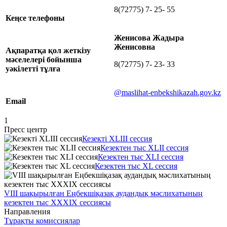
8(72775) 7- 25- 55
Кеңсе телефоны
Женисова Жадыра
Женисовна
Ақпаратқа қол жеткізу
мәселелері бойынша
8(72775) 7- 23- 33
уәкілетті тұлға
@maslihat-enbekshikazah.gov.kz
Email
1
Пресс центр
Кезекті XLІІІ сессия
Кезектен тыс XLІІ сессия
Кезектен тыс XLІ сессия
Кезектен тыс XL сессия
VІІІ шақырылған Еңбекшіқазақ аудандық мәслихатының
кезектен тыс XXХIX сессиясы
Направления
Тұрақты комиссиялар