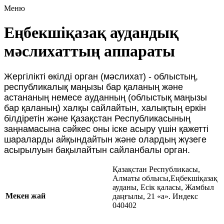
Меню
Еңбекшіқазақ аудандық
мәслихаттың аппараты
Жергілікті өкілді орган (мәслихат) - облыстың,
республикалық маңызы бар қаланың және
астананың немесе ауданның (облыстық маңызы
бар қаланың) халқы сайлайтын, халықтың еркін
білдіретін және Қазақстан Республикасының
заңнамасына сәйкес оны іске асыру үшін қажетті
шараларды айқындайтын және олардың жүзеге
асырылуын бақылайтын сайланбалы орган.
Қазақстан Республикасы,
Алматы облысы,Еңбекшіқазақ
ауданы, Есік қаласы, Жамбыл
Мекен жай
даңғылы, 21 «а». Индекс
040402