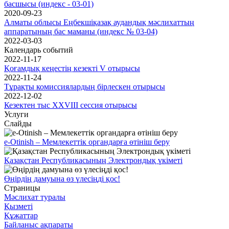
басшысы (индекс - 03-01)
2020-09-23
Алматы облысы Еңбекшіқазақ аудандық мәслихаттың
аппаратының бас маманы (индекс № 03-04)
2022-03-03
Календарь событий
2022-11-17
Қоғамдық кеңестің кезекті V отырысы
2022-11-24
Тұрақты комиссиялардың бірлескен отырысы
2022-12-02
Кезектен тыс XXVIII сессия отырысы
Услуги
Слайды
e-Otinish – Мемлекеттік органдарға өтініш беру
Қазақстан Республикасының Электрондық үкіметі
Өңірдің дамуына өз үлесіңді қос!
Страницы
Мәслихат туралы
Қызметі
Құжаттар
Байланыс ақпараты