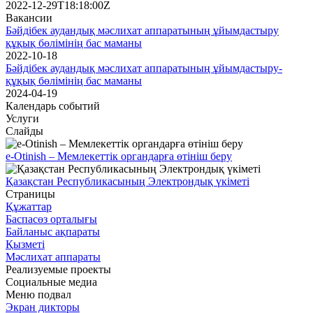
2022-12-29T18:18:00Z
Вакансии
Бәйдібек аудандық мәслихат аппаратының ұйымдастыру
құқық бөлімінің бас маманы
2022-10-18
Бәйдібек аудандық мәслихат аппаратының ұйымдастыру-
құқық бөлімінің бас маманы
2024-04-19
Календарь событий
Услуги
Слайды
e-Otinish – Мемлекеттік органдарға өтініш беру
Қазақстан Республикасының Электрондық үкіметі
Страницы
Құжаттар
Баспасөз орталығы
Байланыс ақпараты
Қызметі
Мәслихат аппараты
Реализуемые проекты
Социальные медиа
Меню подвал
Экран дикторы