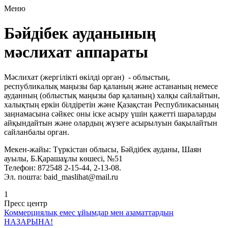
Меню
Бәйдібек ауданының
мәслихат аппараты
Мәслихат (жергілікті өкілді орган) - облыстың,
республикалық маңызы бар қаланың және астананың немесе
ауданның (облыстық маңызы бар қаланың) халқы сайлайтын,
халықтың еркін білдіретін және Қазақстан Республикасының
заңнамасына сәйкес оны іске асыру үшін қажетті шараларды
айқындайтын және олардың жүзеге асырылуын бақылайтын
сайланбалы орган.
Мекен-жайы: Түркістан облысы, Бәйдібек ауданы, Шаян
ауылы, Б.Қарашаұлы көшесі, №51
Телефон: 872548 2-15-44, 2-13-08.
Эл. пошта: baid_maslihat@mail.ru
1
Пресс центр
Коммерциялық емес ұйымдар мен азаматтардың
НАЗАРЫНА!