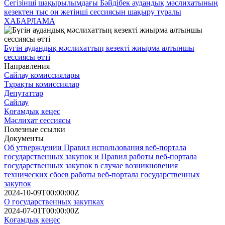
Сегізінші шақырылымдағы Бәйдібек аудандық мәслихатының
кезектен тыс он жетінші сессиясын шақыру туралы
ХАБАРЛАМА
Бүгін аудандық мәслихаттың кезекті жиырма алтыншы
сессиясы өтті
Направления
Сайлау комиссиялары
Тұрақты комиссиялар
Депутаттар
Сайлау
Қоғамдық кеңес
Мәслихат сессиясы
Полезные ссылки
Документы
Об утверждении Правил использования веб-портала
государственных закупок и Правил работы веб-портала
государственных закупок в случае возникновения
технических сбоев работы веб-портала государственных
закупок
2024-10-09T00:00:00Z
О государственных закупках
2024-07-01T00:00:00Z
Қоғамдық кеңес