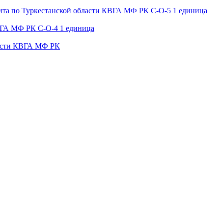
дита по Туркестанской области КВГА МФ РК С-О-5 1 единица
КВГА МФ РК С-О-4 1 единица
бласти КВГА МФ РК