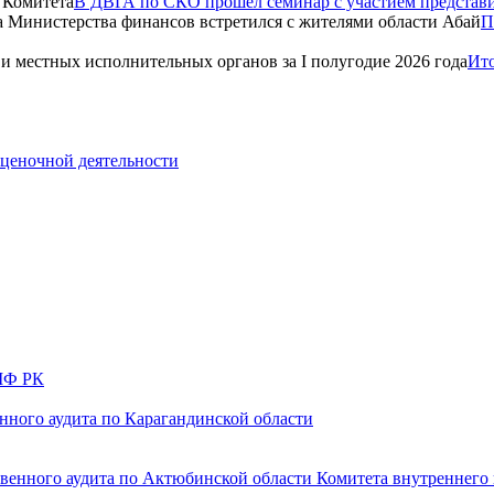
В ДВГА по СКО прошёл семинар с участием представ
П
Ито
оценочной деятельности
 МФ РК
нного аудита по Карагандинской области
твенного аудита по Актюбинской области Комитета внутреннего