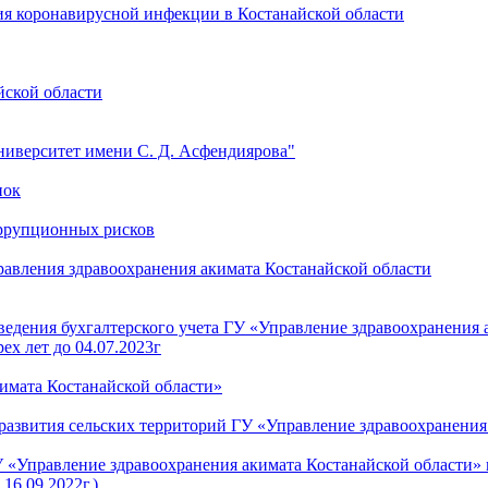
я коронавирусной инфекции в Костанайской области
ской области
иверситет имени С. Д. Асфендиярова"
пок
оррупционных рисков
авления здравоохранения акимата Костанайской области
ведения бухгалтерского учета ГУ «Управление здравоохранения 
ех лет до 04.07.2023г
имата Костанайской области»
 развития сельских территорий ГУ «Управление здравоохранения
«Управление здравоохранения акимата Костанайской области» н
16.09.2022г.)