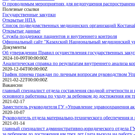
О проводимым мероприятиях для недопущения распространени
Полезные ссылки
Государственные закупки
Открытые НПА
Список подведомственных медицинских организаций Костанай
Открытые данные
Служба поддержки пациентов и внутреннего контроля
Официальный сайт "Казахский Национальный медицинский ун
Документы
Об утверждении Правил осуществления государственных заку
2024-10-09T00:00:00Z
Аналитическая справка по результатам внутреннего анализа к
2020-12-04T00:00:00Z
График приема граждан по личным вопросам руководством Упр
2021-02-22T00:00:00Z
Вакансии
главный специалист отдела составления сводной отчетности и 
основного работника по уходу за ребенком до достижения им тр
2021-02-17
Заместитель руководителя ГУ «Управление здравоохранения ак
2020-10-07
Руководитель отдела материально-технического обеспечения и
2021-01-14
главный специалист административно-юридического отдела ГУ 
за ребенком до достижения им трех лет (дата выхода на работу - 