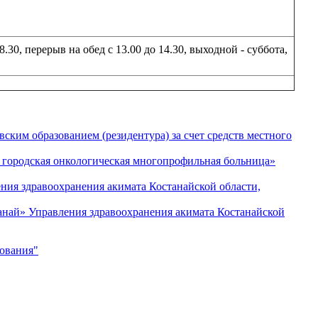
8.30, перерыв на обе
д с 13.00 до 14.30, выходной - суббота,
вским образованием (резидентура) за счет средств местного
 городская онкологическая многопрофильная больница»
ния здравоохранения акимата Костанайской области,
анай» Управления здравоохранения акимата Костанайской
хования"