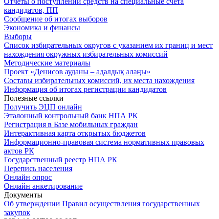
Отчеты о поступлении средств на специальные счета
кандидатов, ПП
Сообщение об итогах выборов
Экономика и финансы
Выборы
Список избирательных округов с указанием их границ и мест
нахождения окружных избирательных комиссий
Методические материалы
Проект «Денисов ауданы – адалдық алаңы»
Составы избирательных комиссий, их места нахождения
Информация об итогах регистрации кандидатов
Полезные ссылки
Получить ЭЦП онлайн
Эталонный контрольный банк НПА РК
Регистрация в Базе мобильных граждан
Интерактивная карта открытых бюджетов
Информационно-правовая система нормативных правовых
актов РК
Государственный реестр НПА РК
Перепись населения
Онлайн опрос
Онлайн анкетирование
Документы
Об утверждении Правил осуществления государственных
закупок