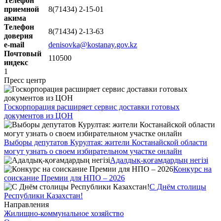
Телефон
приемной
8(71434) 2-15-01
акима
Телефон
8(71434) 2-13-63
доверия
e-mail
denisovka@kostanay.gov.kz
Почтовый
110500
индекс
1
Пресс центр
Госкорпорация расширяет сервис доставки готовых
документов из ЦОН
Выборы депутатов Курултая: жители Костанайской области
могут узнать о своем избирательном участке онлайн
Адалдық-қоғамдардың негізі
Конкурс на
соискание Премии для НПО – 2026
С Днём столицы
Республики Казахстан!
Направления
Жилищно-коммунальное хозяйство