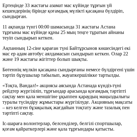
Ертеңінде 33 жастағы азамат мас күйінде тұрғын үй
кешендерінің бірінде қоғамдық мүлікті қасақана бүлдіріп,
сындырған.
11 ақпанда түнгі 00:00 шамасында 31 жастағы Астана
тұрғыны мас күйінде құны 25 мың теңге тұратын айнаны
теуіп сындырып кеткен.
Ақпанның 12-сіне қараған түні Байтұрсынов көшесіндегі екі
мас ер адам автобус аялдамасын сындырып кеткен. Олар 22
және 19 жастағы жігіттер болып шықты.
Бөтеннің мүлкін қасақана сындырғаны немесе бүлдіргені үшін
тәртіп бұзушылар табылып, жауапкершілікке тартылды.
«Тоқта, Вандал!» акциясы аясында Астанада күндіз-түні
рейдтер жүргізіліп, тұрғындар арасында қоғамдық тәртіпті
сақтау мен қала меншігіне ұқыппен қараудың маңыздылығы
туралы түсіндіру жұмыстары жүргізілуде. Акцияның мақсаты
– кез келген бұзақылық жағдайын тоқтату және тазалық пен
тәртіпті сақтау.
Іс-шараға волонтерлар, белсенділер, белгілі спортшылар,
қоғам қайраткерлері және қала тұрғындары қатысты.