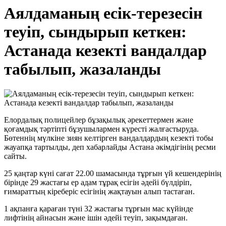
Аялдаманың есік-терезесін
теуіп, сындырып кеткен:
Астанада кезекті вандалдар
табылып, жазаланды
Елордалық полицейлер бұзақылық әрекеттермен және
қоғамдық тәртіпті бұзушылармен күресті жалғастыруда.
Бөтеннің мүлкіне зиян келтірген вандалдардың кезекті тобы
жауапқа тартылды, деп хабарлайды Астана әкімдігінің ресми
сайты.
25 қаңтар күні сағат 22.00 шамасында тұрғын үй кешендерінің
бірінде 29 жастағы ер адам тұрақ есігін әдейі бүлдіріп,
ғимараттың кіреберіс есігінің жақтауын алып тастаған.
1 ақпанға қараған түні 32 жастағы тұрғын мас күйінде
лифтінің айнасын және ішін әдейі теуіп, зақымдаған.