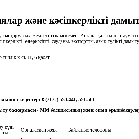
лар және кәсіпкерлікті дамы
ту басқармасы» мемлекеттік мекемесі Астана қаласының аумағ
сіпкерлікті, өнеркәсіпті, сауданы, экспортты, азық-түлікті дам
шілік к-сі, 11, 6 қабат
йынша кеңестер: 8 (7172) 550-441, 551-501
амыту басқармасы» ММ басшысының және оның орынбасарлар
у күні
Орналасқан жері
Байланыс телефоны
қыты