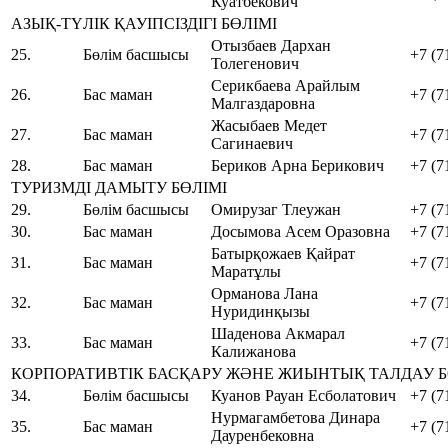
Куатбекович
АЗЫҚ-ТҮЛІК ҚАУІПСІЗДІГІ БӨЛІМІ
Отызбаев Дархан
25.
Бөлім басшысы
+7 (7
Толегенович
Серикбаева Арайлым
26.
Бас маман
+7 (7
Малгаздаровна
Жасыбаев Медет
27.
Бас маман
+7 (7
Сагинаевич
28.
Бас маман
Бериков Арна Берикович
+7 (7
ТУРИЗМДІ ДАМЫТУ БӨЛІМІ
29.
Бөлім басшысы
Омирузаг Тлеужан
+7 (7
30.
Бас маман
Досымова Асем Оразовна
+7 (7
Батырқожаев Қайрат
31.
Бас маман
+7 (7
Маратұлы
Орманова Лана
32.
Бас маман
+7 (7
Нуридинқызы
Шаденова Акмарал
33.
Бас маман
+7 (7
Калижанова
КОРПОРАТИВТІК БАСҚАРУ ЖӘНЕ ЖИЫНТЫҚ ТАЛДАУ Б
34.
Бөлім басшысы
Куанов Рауан Есболатович
+7 (7
Нурмагамбетова Динара
35.
Бас маман
+7 (7
Дауренбековна