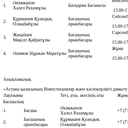
Бейсенб
Әкімжанов
1.
Басқарма Басшысы
Халел Рахимұлы
15.00-1
Сейсенб
Құрмашев Қуандық
Басшының
2.
Олжабайұлы
орынбасары
15.00-17
Сәрсенб
Жаңабаев
Басшының
3.
Мақсат Қайратұлы
орынбасары
15.00-17
Жұма
Басшының
4.
Әшімов Нұржан Маратұлы
орынбасары
15.00-17
Анықтамалық
«Астана қаласының Инвестициялар және кәсіпкерлікті дамыт
Лауазымы
Тегі, аты, әкесінің аты
Жұмы
Басшылық
Әкімжанов
1.
Басшы
+7 (7
Халел Рахимұлы
Басшының
Құрмашев Қуандық
2.
+7 (7
орынбасары
Олжабайұлы