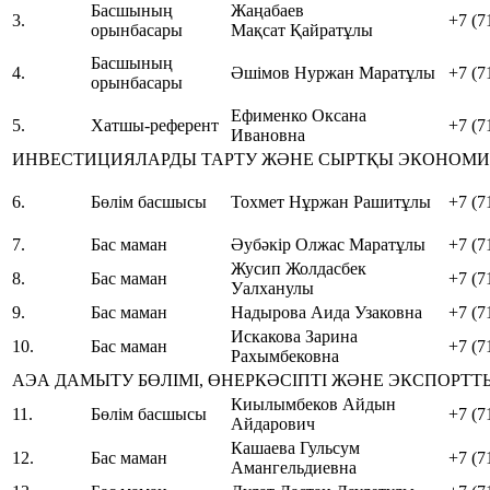
Басшының
Жаңабаев
3.
+7 (7
орынбасары
Мақсат Қайратұлы
Басшының
4.
Әшімов Нуржан Маратұлы
+7 (7
орынбасары
Ефименко Оксана
5.
Хатшы-референт
+7 (7
Ивановна
ИНВЕСТИЦИЯЛАРДЫ ТАРТУ ЖӘНЕ СЫРТҚЫ ЭКОНОМИ
6.
Бөлім басшысы
Тохмет Нұржан Рашитұлы
+7 (7
7.
Бас маман
Әубәкір Олжас Маратұлы
+7 (7
Жусип Жолдасбек
8.
Бас маман
+7 (7
Уалханулы
9.
Бас маман
Надырова Аида Узаковна
+7 (7
Искакова Зарина
10.
Бас маман
+7 (7
Рахымбековна
АЭА ДАМЫТУ БӨЛІМІ, ӨНЕРКӘСІПТІ ЖӘНЕ ЭКСПОРТТЫ
Киылымбеков Айдын
11.
Бөлім басшысы
+7 (7
Айдарович
Кашаева Гульсум
12.
Бас маман
+7 (7
Амангельдиевна