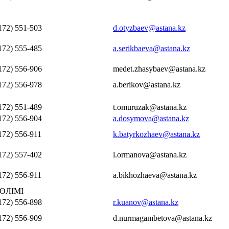
172) 551-503
d.otyzbaev@astana.kz
172) 555-485
a.serikbaeva@astana.kz
172) 556-906
medet.zhasybaev@astana.kz
172) 556-978
a.berikov@astana.kz
172) 551-489
t.omuruzak@astana.kz
172) 556-904
a.dosymova@astana.kz
172) 556-911
k.batyrkozhaev@astana.kz
172) 557-402
l.ormanova@astana.kz
172) 556-911
a.bikhozhaeva@astana.kz
ӨЛІМІ
172) 556-898
r.kuanov@astana.kz
172) 556-909
d.nurmagambetova@astana.kz