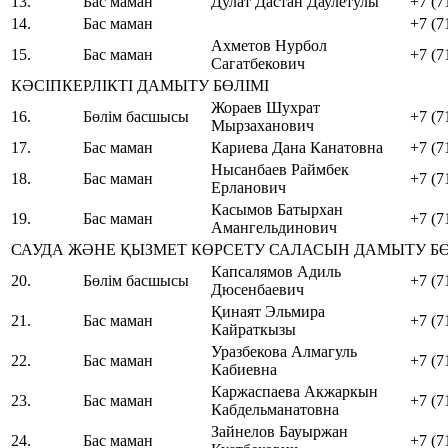
13.
Бас маман
Дулат Дастан Даулетулы
+7 (7
14.
Бас маман
+7 (7
Ахметов Нурбол
15.
Бас маман
+7 (7
Сагатбекович
КӘСІПКЕРЛІКТІ ДАМЫТУ БӨЛІМІ
Жораев Шухрат
16.
Бөлім басшысы
+7 (7
Мырзаханович
17.
Бас маман
Кариева Дана Канатовна
+7 (7
Нысанбаев Раймбек
18.
Бас маман
+7 (7
Ерланович
Касымов Батырхан
19.
Бас маман
+7 (7
Амангельдинович
САУДА ЖӘНЕ ҚЫЗМЕТ КӨРСЕТУ САЛАСЫН ДАМЫТУ БӨ
Капсалямов Адиль
20.
Бөлім басшысы
+7 (7
Дюсенбаевич
Қинаят Эльмира
21.
Бас маман
+7 (7
Кайраткызы
Уразбекова Алмагуль
22.
Бас маман
+7 (7
Кабиевна
Каржаспаева Акжаркын
23.
Бас маман
+7 (7
Кабдельманатовна
Зайнелов Бауыржан
24.
Бас маман
+7 (7