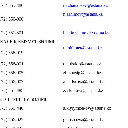
172) 555-486
m.zhanabaev@astana.kz
n.ashimov@astana.kz
172) 556-900
172) 551-501
h.akimzhanov@astana.kz
КАЛЫҚ ҚЫЗМЕТ БӨЛІМІ
n.tokhmet@astana.kz
172) 556-919
172) 556-901
o.aubakir@astana.kz
172) 556-905
zh.zhusip@astana.kz
172) 556-903
a.nadyrova@astana.kz
172) 551-485
z.iskakova@astana.kz
 ІЛГЕРІЛЕТУ БӨЛІМІ
172) 550-440
a.kiylymbekov@astana.kz
172) 556-922
g.kashaeva@astana.kz