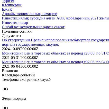
Туризм
Кәсіпкерлік
БЖЗҚ
Арнайы экономикалық аймақтар
Инвестициялық субсидия алған АӨК жобаларының 2021 жылы 
Инвестициялар
Сыбайлас жемқорлыққа қарсы саясат
Полезные ссылки
Документы
Об утверждении Правил использования веб-портала государств
портала государственных закупок
2024-10-09T00:00:00Z
Мониторинг цен в торговых объектах за период с28.05. по 31.05
2021-05-31T00:00:00Z
Мониторинг цен в торговых объектах за период с02.06. по 04.06
2021-06-04T00:00:00Z
Вакансии
Календарь событий
Телефоны экстренных служб
103
Жедел жәрдем
103