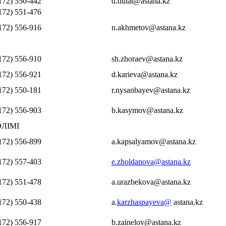
172) 550-442
d.dulat@astana.kz
172) 551-476
172) 556-916
n.akhmetov@astana.kz
172) 556-910
sh.zhoraev@astana.kz
172) 556-921
d.karieva@astana.kz
172) 550-181
r.nysanbayev@astana.kz
172) 556-903
b.kasymov@astana.kz
ЛІМІ
172) 556-899
a.kapsalyamov@astana.kz
172) 557-403
e.zholdanova@astana.kz
172) 551-478
a.urazbekova@astana.kz
172) 550-438
a.
karzhaspayeva@
astana.kz
172) 556-917
b.zainelov@astana.kz