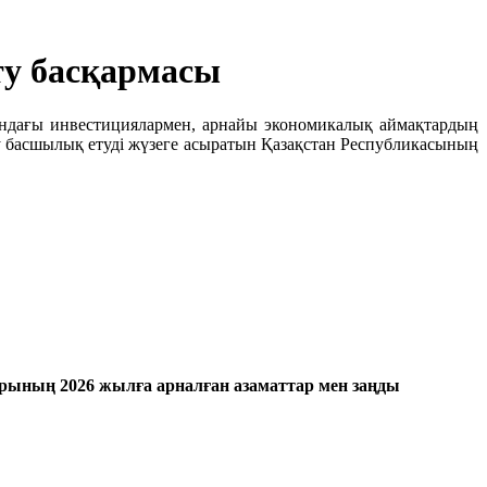
ту басқармасы
ындағы инвестициялармен, арнайы экономикалық аймақтардың
ыту басшылық етуді жүзеге асыратын Қазақстан Республикасының
ының 2026 жылға арналған азаматтар мен заңды