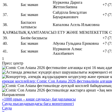
Нуркеева Дарига
36.
Бас маман
+7 (7
Жетписбаевна
Сайділла Бексұлтан
37.
Бас маман
+7 (7
Бауыржанович
Баспасөз
38.
Капалова Асель Ильясовна
хатшысы
ҚАРЖЫЛЫҚ ҚАМТАМАСЫЗ ЕТУ ЖӘНЕ МЕМЛЕКЕТТІК С
39.
Бөлім басшысы
+7 (7
40.
Бас маман
Абуова Гульдана Ериковна
+7 (7
Нурманов Алмас
41.
Бас маман
+7 (7
Акилбаевич
1
Пресс центр
ерекше косплейлер: Comic Con Astana 2026 фестивалінің алғашқ
Направления
«1000 орын – көше саудасы» бағдарламасы
Сауда нысандарындағы баға мониторингі
Сауда