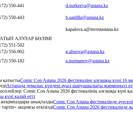
172) 550-441
d.nurkeeva@astana.kz
172) 550-443
b.saidilla@astana.kz
kapalova.a@investastana.kz
АТЫП АЛУЛАР БӨЛІМІ
172) 551-502
172) 556-902
g.abuova@astana.kz
172) 550-182
a.nurmanov@astana.kz
Comic Con Astana 2026 фестиваліне алғашқы күні 16 
Астанада демалыс күндері ауыл шаруашылығы жәрмеңкесі өт
ы күні қалай өтті
Comic Con Astana фестивалінде әуесқ
Comic Con Astana 2026 фестивалінде жа