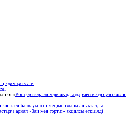
мың адам қатысты
еді
Концерттер, әлемдік жұлдыздармен кездесулер және
ой косплей байқауының жеңімпаздары анықталды
старға арнап «Заң мен тәртіп» акциясы өткізілді