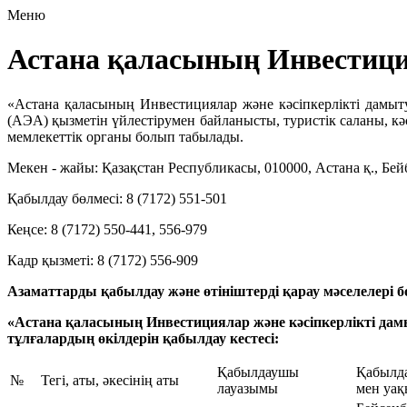
Меню
Астана қаласының Инвестиция
«Астана қаласының Инвестициялар және кәсіпкерлікті дамы
(АЭА) қызметін үйлестірумен байланысты, туристік саланы, кә
мемлекеттік органы болып табылады.
Мекен - жайы: Қазақстан Республикасы, 010000, Астана қ., Бейбіт
Қабылдау бөлмесі: 8 (7172) 551-501
Кеңсе: 8 (7172) 550-441, 556-979
Кадр қызметі: 8 (7172) 556-909
Азаматтарды қабылдау және өтініштерді қарау мәселелері бо
«Астана қаласының Инвестициялар және кәсіпкерлікті д
тұлғалардың өкілдерін қабылдау кестесі:
Қабылдаушы
Қабылда
№
Тегі, аты, әкесінің аты
лауазымы
мен уа