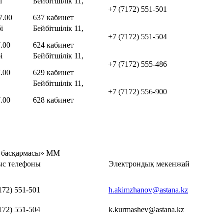
і
Бейбітшілік 11,
+7 (7172) 551-501
7.00
637 кабинет
і
Бейбітшілік 11,
+7 (7172) 551-504
.00
624 кабинет
і
Бейбітшілік 11,
+7 (7172) 555-486
.00
629 кабинет
Бейбітшілік 11,
+7 (7172) 556-900
.00
628 кабинет
у басқармасы» ММ
с телефоны
Электрондық мекенжай
172) 551-501
h.akimzhanov@astana.kz
172) 551-504
k.kurmashev@astana.kz