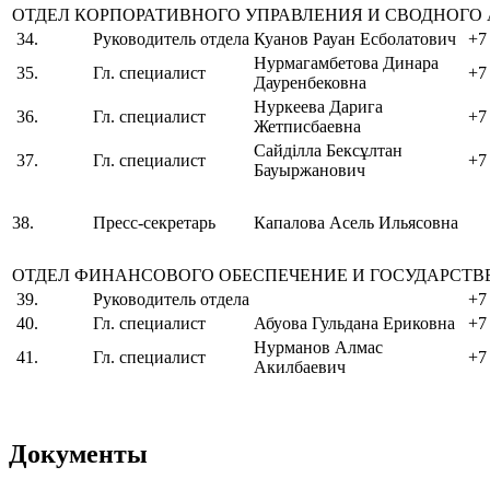
ОТДЕЛ КОРПОРАТИВНОГО УПРАВЛЕНИЯ И СВОДНОГО
34.
Руководитель отдела
Куанов Рауан Есболатович
+7
Нурмагамбетова Динара
35.
Гл. специалист
+7
Дауренбековна
Нуркеева Дарига
36.
Гл. специалист
+7
Жетписбаевна
Сайділла Бексұлтан
37.
Гл. cпециалист
+7
Бауыржанович
38.
Пресс-секретарь
Капалова Асель Ильясовна
ОТДЕЛ ФИНАНСОВОГО ОБЕСПЕЧЕНИЕ И ГОСУДАРСТ
39.
Руководитель отдела
+7
40.
Гл. специалист
Абуова Гульдана Ериковна
+7
Нурманов Алмас
41.
Гл. специалист
+7
Акилбаевич
Документы