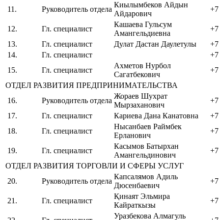
Киылымбеков Айдын
11.
Руководитель отдела
+7
Айдарович
Кашаева Гульсум
12.
Гл. специалист
+7
Амангельдиевна
13.
Гл. специалист
Дулат Дастан Даулетулы
+7
14.
Гл. специалист
+7
Ахметов Нурбол
15.
Гл. специалист
+7
Сагатбекович
ОТДЕЛ РАЗВИТИЯ ПРЕДПРИНИМАТЕЛЬСТВА
Жораев Шухрат
16.
Руководитель отдела
+7
Мырзаханович
17.
Гл. специалист
Кариева Дана Канатовна
+7
Нысанбаев Раймбек
18.
Гл. специалист
+7
Ерланович
Касымов Батырхан
19.
Гл. специалист
+7
Амангельдинович
ОТДЕЛ РАЗВИТИЯ ТОРГОВЛИ И СФЕРЫ УСЛУГ
Капсалямов Адиль
20.
Руководитель отдела
+7
Дюсенбаевич
Қинаят Эльмира
21.
Гл. cпециалист
+7
Кайраткызы
Уразбекова Алмагуль