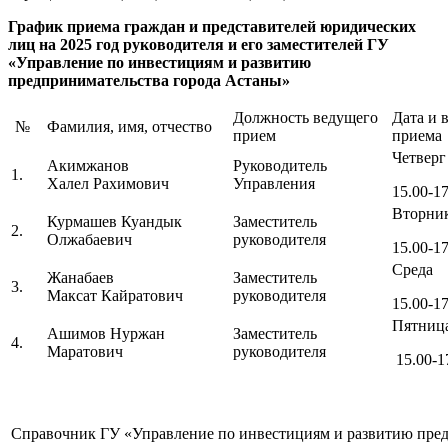
График приема граждан и представителей юридических
лиц на 2025 год руководителя и его заместителей ГУ
«Управление по инвестициям и развитию
предпринимательства города Астаны»
Должность ведущего
Дата и 
№
Фамилия, имя, отчество
прием
приема
Четверг
Акимжанов
Руководитель
1.
Халел Рахимович
Управления
15.00-17
Вторни
Курмашев Куандык
Заместитель
2.
Олжабаевич
руководителя
15.00-17
Среда
Жанабаев
Заместитель
3.
Максат Кайратович
руководителя
15.00-17
Пятниц
Ашимов Нуржан
Заместитель
4.
Маратович
руководителя
15.00-1
Справочник ГУ «Управление по инвестициям и развитию пре