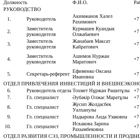
Должность
Ф.И.О.
Ра
РУКОВОДСТВО
Акимжанов Халел
1.
Руководитель
+7
Рахимович
Заместитель
Курмашев Куандык
2.
+7
руководителя
Олжабаевич
Заместитель
Жанабаев Максат
3.
+7
руководителя
Кайратович
Заместитель
Ашимов Нуржан
4.
+7
руководителя
Маратович
Ефименко Оксана
5.
Секретарь-референт
+7
Ивановна
ОТДЕЛ ПРИВЛЕЧЕНИЯ ИНВЕСТИЦИЙ И ВНЕШНЕЭКОН
6.
Руководитель отдела
Тохмет Нұржан Рашитұлы
+7
7.
Гл. специалист
Әубәкір Олжас Маратұлы
+7
Жусип Жолдасбек
8.
Гл. специалист
+7
Уалханулы
9.
Гл. специалист
Надырова Аида Узаковна
+7
Искакова Зарина
10.
Гл. специалист
+7
Рахымбековна
ОТДЕЛ РАЗВИТИЯ СЭЗ, ПРОМЫШЛЕННОСТИ И ПРОДВ