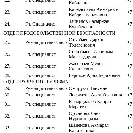
22.
Гл. специалист
+7
Кабиевна
Каржаспаева Акжаркын
23.
Гл. специалист
+7
Кабдельманатовна
Зайнелов Бауыржан
24.
Гл. Специалист
+7
Куатбекович
ОТДЕЛ ПРОДОВОЛЬСТВЕННОЙ БЕЗОПАСНОСТИ
Отызбаев Дархан
25.
Руководитель отдела
+7
Толегенович
Серикбаева Арайлым
26.
Гл. специалист
+7
Малгаздаровна
Жасыбаев Медет
27.
Гл. специалист
+7
Сагинаевич
28.
Гл. специалист
Бериков Арна Берикович
+7
ОТДЕЛ РАЗВИТИЯ ТУРИЗМА
29.
Руководитель отдела
Омирузаг Тлеужан
+7
30.
Гл. специалист
Досымова Асем Оразовна
+7
Батырқожаев Қайрат
31.
Гл. специалист
+7
Маратұлы
Орманова Лана
32.
Гл. специалист
+7
Нуридинқызы
Шаденова Акмарал
33.
Гл. специалист
+7
Калижанова