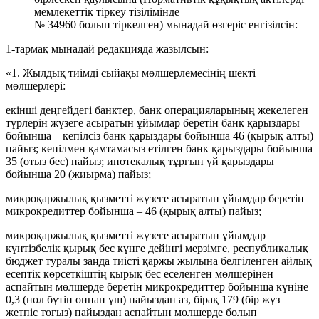
мемлекеттік тіркеу тізілімінде
№ 34960 болып тіркелген) мынадай өзгеріс енгізілсін:
1-тармақ мынадай редакцияда жазылсын:
«1. Жылдық тиімді сыйақы мөлшерлемесінің шекті
мөлшерлері:
екінші деңгейдегі банктер, банк операцияларының жекелеген
түрлерін жүзеге асыратын ұйымдар беретін банк қарыздары
бойынша – кепілсіз банк қарыздары бойынша 46 (қырық алты)
пайыз; кепілмен қамтамасыз етілген банк қарыздары бойынша
35 (отыз бес) пайыз; ипотекалық тұрғын үй қарыздары
бойынша 20 (жиырма) пайыз;
микроқаржылық қызметті жүзеге асыратын ұйымдар беретін
микрокредиттер бойынша – 46 (қырық алты) пайыз;
микроқаржылық қызметті жүзеге асыратын ұйымдар
күнтізбелік қырық бес күнге дейінгі мерзімге, республикалық
бюджет туралы заңда тиісті қаржы жылына белгіленген айлық
есептік көрсеткіштің қырық бес еселенген мөлшерінен
аспайтын мөлшерде беретін микрокредиттер бойынша күніне
0,3 (нөл бүтін оннан үш) пайыздан аз, бірақ 179 (бір жүз
жетпіс тоғыз) пайыздан аспайтын мөлшерде болып