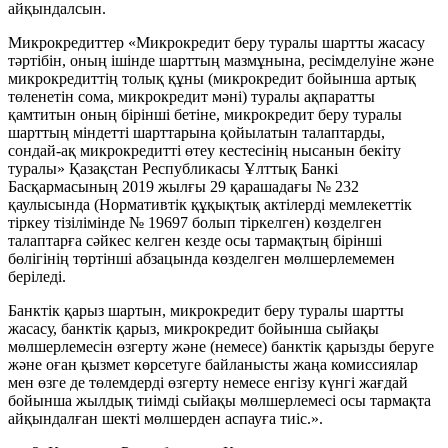
айқындалсын.
Микрокредиттер «Микрокредит беру туралы шартты жасасу
тәртібін, оның ішінде шарттың мазмұнына, ресімделуіне және
микрокредиттің толық құны (микрокредит бойынша артық
төленетін сома, микрокредит мәні) туралы ақпаратты
қамтитын оның бірінші бетіне, микрокредит беру туралы
шарттың міндетті шарттарына қойылатын талаптарды,
сондай-ақ микрокредитті өтеу кестесінің нысанын бекіту
туралы» Қазақстан Республикасы Ұлттық Банкі
Басқармасының 2019 жылғы 29 қарашадағы № 232
қаулысында (Нормативтік құқықтық актілерді мемлекеттік
тіркеу тізілімінде № 19697 болып тіркелген) көзделген
талаптарға сәйкес келген кезде осы тармақтың бірінші
бөлігінің төртінші абзацында көзделген мөлшерлемемен
беріледі.
Банктік қарыз шартын, микрокредит беру туралы шартты
жасасу, банктік қарыз, микрокредит бойынша сыйақы
мөлшерлемесін өзгерту және (немесе) банктік қарызды беруге
және оған қызмет көрсетуге байланысты жаңа комиссиялар
мен өзге де төлемдерді өзгерту немесе енгізу күнгі жағдай
бойынша жылдық тиімді сыйақы мөлшерлемесі осы тармақта
айқындалған шекті мөлшерден аспауға тиіс.».