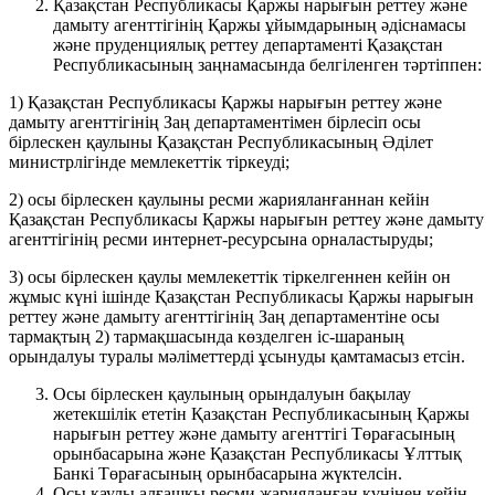
Қазақстан Республикасы Қаржы нарығын реттеу және
дамыту агенттігінің Қаржы ұйымдарының әдіснамасы
және пруденциялық реттеу департаменті Қазақстан
Республикасының заңнамасында белгіленген тәртіппен:
1) Қазақстан Республикасы Қаржы нарығын реттеу және
дамыту агенттігінің Заң департаментімен бірлесіп осы
бірлескен қаулыны Қазақстан Республикасының Әділет
министрлігінде мемлекеттік тіркеуді;
2) осы бірлескен қаулыны ресми жарияланғаннан кейін
Қазақстан Республикасы Қаржы нарығын реттеу және дамыту
агенттігінің ресми интернет-ресурсына орналастыруды;
3) осы бірлескен қаулы мемлекеттік тіркелгеннен кейін он
жұмыс күні ішінде Қазақстан Республикасы Қаржы нарығын
реттеу және дамыту агенттігінің Заң департаментіне осы
тармақтың 2) тармақшасында көзделген іс-шараның
орындалуы туралы мәліметтерді ұсынуды қамтамасыз етсін.
Осы бірлескен қаулының орындалуын бақылау
жетекшілік ететін Қазақстан Республикасының Қаржы
нарығын реттеу және дамыту агенттігі Төрағасының
орынбасарына және Қазақстан Республикасы Ұлттық
Банкі Төрағасының орынбасарына жүктелсін.
Осы қаулы алғашқы ресми жарияланған күнінен кейін