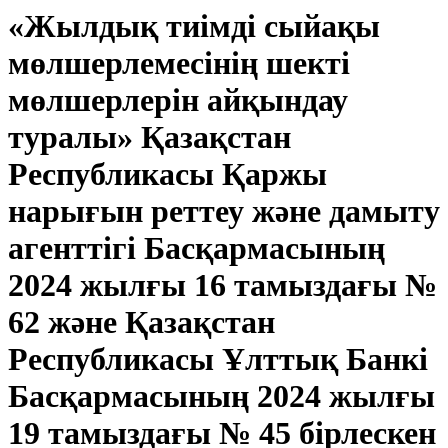
«Жылдық тиімді сыйақы
мөлшерлемесінің шекті
мөлшерлерін айқындау
туралы» Қазақстан
Республикасы Қаржы
нарығын реттеу және дамыту
агенттігі Басқармасының
2024 жылғы 16 тамыздағы №
62 және Қазақстан
Республикасы Ұлттық Банкі
Басқармасының 2024 жылғы
19 тамыздағы № 45 бірлескен