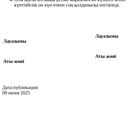
күнтізбелік он күн өткен соң қолданысқа енгізіледі.
Лауазымы
Лауазымы
Аты-жөні
Аты-жөні
Дата публикации
09 июня 2025