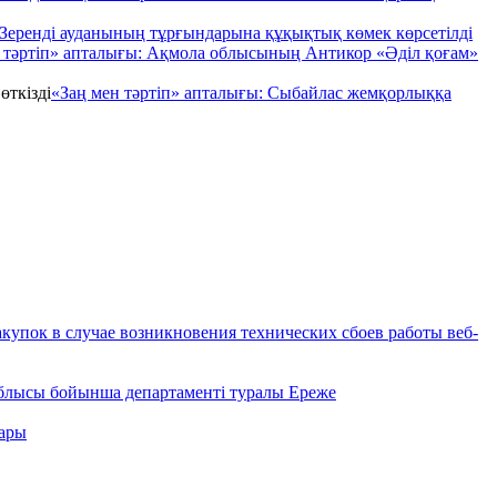
Зеренді ауданының тұрғындарына құқықтық көмек көрсетілді
 тәртіп» апталығы: Ақмола облысының Антикор «Әділ қоғам»
«Заң мен тәртіп» апталығы: Сыбайлас жемқорлыққа
купок в случае возникновения технических сбоев работы веб-
облысы бойынша департаменті туралы Ереже
пары