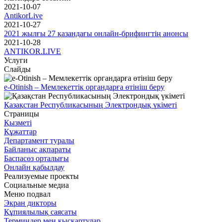
2021-10-07
AntikorLive
2021-10-27
2021 жылғы 27 қазандағы онлайн-брифингтің анонсы
2021-10-28
ANTIKOR.LIVE
Услуги
Слайды
e-Otinish – Мемлекеттік органдарға өтініш беру
Қазақстан Республикасының Электрондық үкіметі
Страницы
Қызметі
Құжаттар
Департамент туралы
Байланыс ақпараты
Баспасөз орталығы
Онлайн қабылдау
Реализуемые проекты
Социальные медиа
Меню подвал
Экран дикторы
Құпиялылық саясаты
Терминдер мен қысқартулар