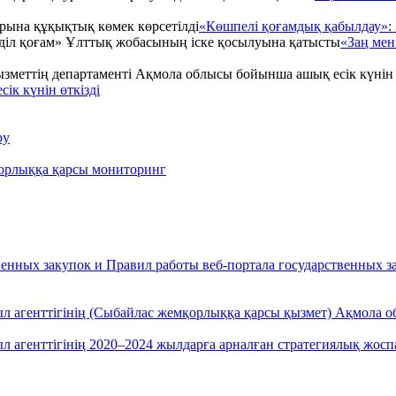
«Көшпелі қоғамдық қабылдау»: 
«Заң мен
ік күнін өткізді
ру
қорлыққа қарсы мониторинг
енных закупок и Правил работы веб-портала государственных за
л агенттігінің (Сыбайлас жемқорлыққа қарсы қызмет) Ақмола 
л агенттігінің 2020–2024 жылдарға арналған стратегиялық жос