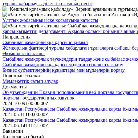
туралы хабарлау - әділетті қоғамның негізі
Ұлттық жобасының іске қосылуына қатысты
қарсы қызметтің департаменті Ақмола облысы бойынша ашық ес
Направления
Сыбайлас жемқорлыққа қарсы іс-қимыл
Жемқорлық фактілері туралы хабарлаған тұлғаларға сыйақы бе
Әкімшілік практика
Сыбайлас жемқорлық тәуекелдерін талдау және сыбайлас жем
Сыбайлас жемқорлыққа қарсы мәдениетті қалыптастыру
Бизнес субъектілерінің құқықтары мен мүдделерін қорғау
Полезные ссылки
Мемлекеттік сатып алулар
Документы
Об утверждении Правил использования веб-портала государств
портала государственных закупок
2024-10-09T00:00:00Z
Қазақстан Республикасы Сыбайлас жемқорлыққа қарсы іс-қимы
2021-05-11T00:00:00Z
Қазақстан Республикасы Cыбайлас жемқорлыққа қарсы іс-қимы
2021-06-14T11:51:00Z
Вакансии
Календарь событий