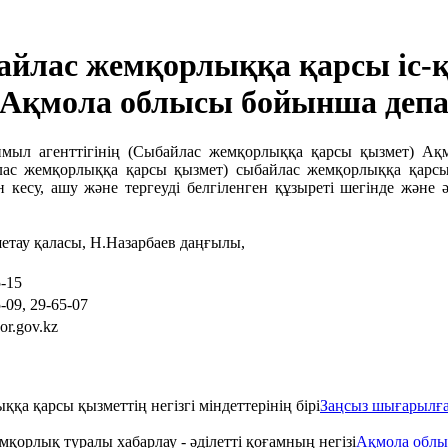
йлас жемқорлыққа қарсы іс-қ
 Ақмола облысы бойынша депа
имыл агенттігінің (Сыбайлас жемқорлыққа қарсы қызмет) Ақ
йлас жемқорлыққа қарсы қызмет)
сыбайлас жемқорлыққа қарсы
есу, ашу және тергеуді белгіленген құзыреті шегінде және әк
етау қаласы, Н.Назарбаев даңғылы,
5-15
-09, 29-65-07
or.gov.kz
Заңсыз шығарылға
Ақмола облы