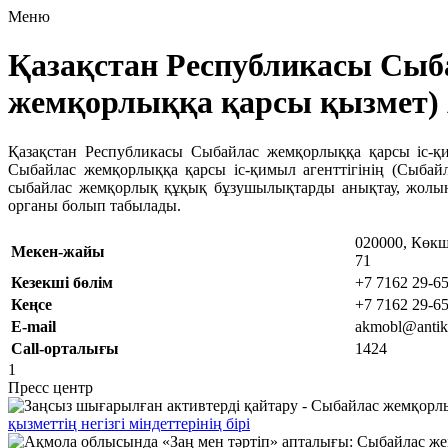
Меню
Қазақстан Республикасы Сыба
жемқорлыққа қарсы қызмет)
Қазақстан Республикасы Сыбайлас жемқорлыққа қарсы іс-қ
Сыбайлас жемқорлыққа қарсы іс-қимыл агенттігінің (Сыба
сыбайлас жемқорлық құқық бұзушылықтарды анықтау, жолын к
органы болып табылады.
020000, Көкш
Мекен-жайы
71
Кезекші бөлім
+7 7162 29-6
Кеңсе
+7 7162 29-65
E-mail
akmobl@antik
Call-орталығы
1424
1
Пресс центр
қызметтің негізгі міндеттерінің бірі