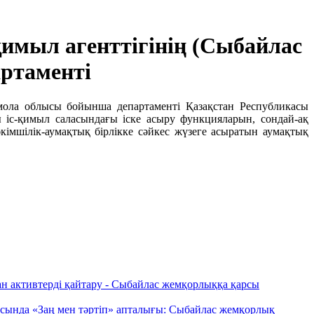
имыл агенттігінің (Сыбайлас
ртаменті
мола облысы бойынша департаменті Қазақстан Республикасы
 іс-қимыл саласындағы іске асыру функцияларын, сондай-ақ
імшілік-аумақтық бірлікке сәйкес жүзеге асыратын аумақтық
н активтерді қайтару - Сыбайлас жемқорлыққа қарсы
сында «Заң мен тәртіп» апталығы: Сыбайлас жемқорлық