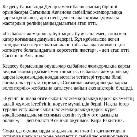
Кездесу барысында Департамент басшысының бірінші
орынбасары Сағыныш Аяғанова сыбайлас жемқорлыққа
қарсы құндылықтарға негізделген адал қоғам құрудағы
жастардың рөлінің маңыздылығын атап өтті.
«Сыбайлас жемқорлық-бұл заңды бұзу ғана емес, сонымен
қатар қоғамның дамуына кедергі. Бұл құбылысқа деген
көзқарасты өзгерте алатын және табысқа адал жолмен қол
жеткізуге болатындығын көрсететін жастар», - деп атап өтті
Сағыныш Аяғанова.
Кездесу барысында оқушылар сыбайлас жемқорлыққа қарсы
ведомствоның қызметімен танысты, сыбайлас жемқорлыққа
қарсы іс-қимылдың қолданыстағы тетіктері туралы білді,
сондай-ақ сұрақтар қойып, «Сыбайлас жемқорлыққа қарсы
волонтерлік» жобасына қатысуға дайын екендіктерін білдірді.
«Бүгінгі іс-шара бізге сыбайлас жемқорлыққа қарсы қызметтің
қалай жұмыс істейтінін көруге мүмкіндік берді. Нақты істер
туралы есту және сыбайлас жемқорлыққа қарсы күрес
әрқайсымыздың миссиямыз екенін түсіну өте қызықты
болды», — деп бөлісті 9 сынып оқушысы Кира Ракитина.
Соңында оқушыларды заңдылық пен тәртіп қағидаттарын
ұстануға шақырды және әлеуметтік-сыбайлас жемқорлыққа