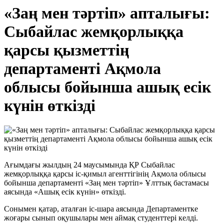
«Заң мен тәртіп» апталығы:
Сыбайлас жемқорлыққа
қарсы қызметтің
департаменті Ақмола
облысы бойынша ашық есік
күнін өткізді
Ағымдағы жылдың 24 маусымында ҚР Сыбайлас
жемқорлыққа қарсы іс-қимыл агенттігінің Ақмола облысы
бойынша департаменті «Заң мен тәртіп» Ұлттық бастамасы
аясында «Ашық есік күнін» өткізді.
Сонымен қатар, аталған іс-шара аясында Департаментке
жоғары сынып оқушылары мен аймақ студенттері келді.