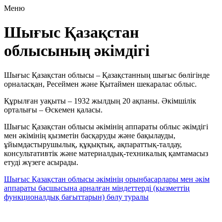
Меню
Шығыс Қазақстан
облысының әкімдігі
Шығыс Қазақстан облысы – Қазақстанның шығыс бөлігінде
орналасқан, Ресеймен және Қытаймен шекаралас облыс.
Құрылған уақыты – 1932 жылдың 20 ақпаны. Әкімшілік
орталығы – Өскемен қаласы.
Шығыс Қазақстан облысы әкімінің аппараты облыс әкімдігі
мен әкімінің қызметін басқаруды және бақылауды,
ұйымдастырушылық, құқықтық, ақпараттық-талдау,
консультативтік және материалдық-техникалық қамтамасыз
етуді жүзеге асырады.
Шығыс Қазақстан облысы әкімінің орынбасарлары мен әкім
аппараты басшысына арналған міндеттерді (қызметтің
функционалдық бағыттарын) бөлу туралы