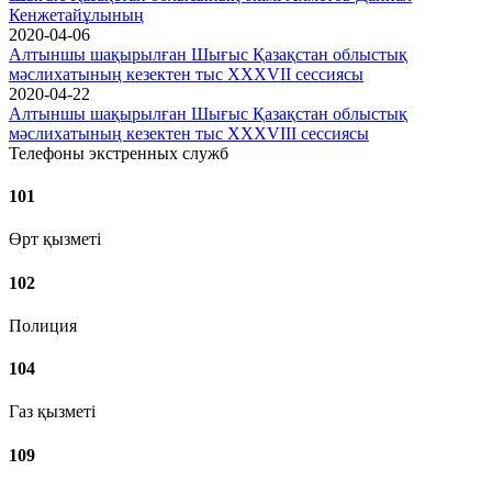
Кенжетайұлының
2020-04-06
Алтыншы шақырылған Шығыс Қазақстан облыстық
мәслихатының кезектен тыс ХХХVІІ сессиясы
2020-04-22
Алтыншы шақырылған Шығыс Қазақстан облыстық
мәслихатының кезектен тыс ХХХVІІІ сессиясы
Телефоны экстренных служб
101
Өрт қызметі
102
Полиция
104
Газ қызметі
109