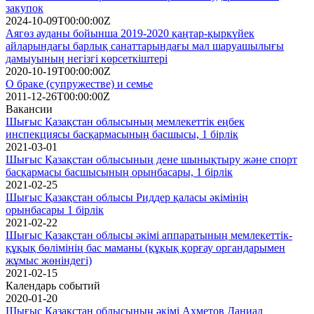
закупок
2024-10-09T00:00:00Z
Аягөз ауданы бойынша 2019-2020 қаңтар-қыркүйек
айларындағы барлық санаттарындағы мал шаруашылығы
дамыуының негізгі көрсеткіштері
2020-10-19T00:00:00Z
О браке (супружестве) и семье
2011-12-26T00:00:00Z
Вакансии
Шығыс Қазақстан облысының мемлекеттік еңбек
инспекциясы басқармасының басшысы, 1 бірлік
2021-03-01
Шығыс Қазақстан облысының дене шынықтыру және спорт
басқармасы басшысының орынбасары, 1 бірлік
2021-02-25
Шығыс Қазақстан облысы Риддер қаласы әкімінің
орынбасары 1 бірлік
2021-02-22
Шығыс Қазақстан облысы әкімі аппаратының мемлекеттік-
құқық бөлімінің бас маманы (құқық қорғау органдарымен
жұмыс жөніндегі)
2021-02-15
Календарь событий
2020-01-20
Шығыс Қазақстан облысының әкімі Ахметов Даниал