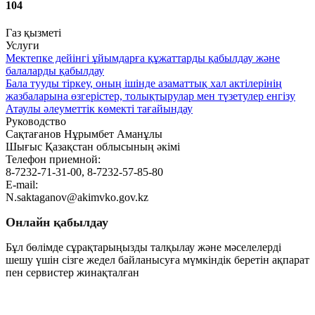
104
Газ қызметі
Услуги
Мектепке дейінгі ұйымдарға құжаттарды қабылдау және
балаларды қабылдау
Бала тууды тіркеу, оның ішінде азаматтық хал актілерінің
жазбаларына өзгерістер, толықтырулар мен түзетулер енгізу
Атаулы әлеуметтік көмекті тағайындау
Руководство
Сақтағанов Нұрымбет Аманұлы
Шығыс Қазақстан облысының әкімі
Телефон приемной:
8-7232-71-31-00, 8-7232-57-85-80
E-mail:
N.saktaganov@akimvko.gov.kz
Онлайн қабылдау
Бұл бөлімде сұрақтарыңызды талқылау және мәселелерді
шешу үшін сізге жедел байланысуға мүмкіндік беретін ақпарат
пен сервистер жинақталған