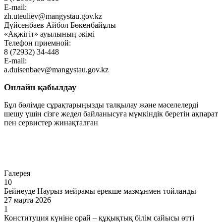
E-mail:
zh.uteuliev@mangystau.gov.kz
Дүйсенбаев Айбол Бөкенбайұлы
«Ақжігіт» ауылының әкімі
Телефон приемной:
8 (72932) 34-448
E-mail:
a.duisenbaev@mangystau.gov.kz
Онлайн қабылдау
Бұл бөлімде сұрақтарыңызды талқылау және мәселелерді
шешу үшін сізге жедел байланысуға мүмкіндік беретін ақпарат
пен сервистер жинақталған
Өту
Галерея
10
Бейнеуде Наурыз мейрамы ерекше мазмұнмен тойланды
27 марта 2026
1
Конституция күніне орай – құқықтық білім сайысы өтті