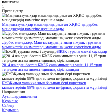
поштасы
1
Пресс центр
Маңғыстаулықтар мамандандырылған ХҚКО-да дербес
менеджердің көмегіне жүгіне алады
Дербес менеджер: Маңғыстаудың 2 мыңға жуық тұрғыны
мемлекеттік қызметтерді маманның жеке көмегімен алды
БЖЗҚ туралы өзекті сауалдар
2014 жылдан бастап БЖЗҚ салымшылары үшін 11,15 трлн
теңгеден астам инвестициялық кіріс алынды
БЖЗҚ-ның халыққа жыл басынан бері көрсеткен
қызметтерінің 98%-дан астамы цифрлық форматта жүргізілді
Направления
Ауылшаруашылығы
Құрылыс
Сайлау
Қаулылар