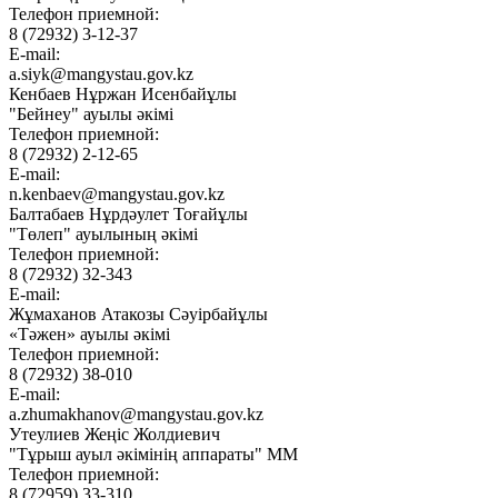
Телефон приемной:
8 (72932) 3-12-37
E-mail:
a.siyk@mangystau.gov.kz
Кенбаев Нұржан Исенбайұлы
"Бейнеу" ауылы әкімі
Телефон приемной:
8 (72932) 2-12-65
E-mail:
n.kenbaev@mangystau.gov.kz
Балтабаев Нұрдәулет Тоғайұлы
"Төлеп" ауылының әкімі
Телефон приемной:
8 (72932) 32-343
E-mail:
Жұмаханов Атакозы Сәуірбайұлы
«Тәжен» ауылы әкімі
Телефон приемной:
8 (72932) 38-010
E-mail:
a.zhumakhanov@mangystau.gov.kz
Утеулиев Жеңіс Жолдиевич
"Тұрыш ауыл әкімінің аппараты" ММ
Телефон приемной:
8 (72959) 33-310