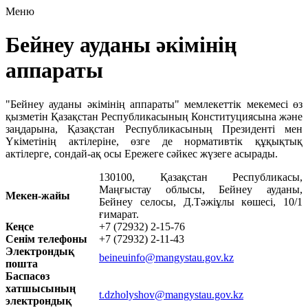
Меню
Бейнеу ауданы әкімінің
аппараты
"Бейнеу ауданы әкімінің аппараты" мемлекеттік мекемесі өз
қызметін Қазақстан Республикасының Конституциясына және
заңдарына, Қазақстан Республикасының Президенті мен
Үкіметінің актілеріне, өзге де нормативтік құқықтық
актілерге, сондай-ақ осы Ережеге сәйкес жүзеге асырады.
130100, Қазақстан Республикасы,
Маңғыстау облысы, Бейнеу ауданы,
Мекен-жайы
Бейнеу селосы, Д.Тәжіұлы көшесі, 10/1
ғимарат.
Кеңсе
+7 (72932) 2-15-76
Сенім телефоны
+7 (72932) 2-11-43
Электрондық
beineuinfo@mangystau.gov.kz
пошта
Баспасөз
хатшысының
t.dzholyshov@mangystau.gov.kz
электрондық