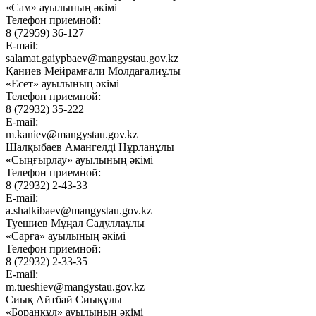
«Сам» ауылының әкімі
Телефон приемной:
8 (72959) 36-127
E-mail:
salamat.gaiypbaev@mangystau.gov.kz
Қаниев Мейрамғали Молдағалиұлы
«Есет» ауылының әкімі
Телефон приемной:
8 (72932) 35-222
E-mail:
m.kaniev@mangystau.gov.kz
Шалқыбаев Амангелді Нұрланұлы
«Сыңғырлау» ауылының әкімі
Телефон приемной:
8 (72932) 2-43-33
E-mail:
a.shalkibaev@mangystau.gov.kz
Туешиев Мұңал Садуллаұлы
«Сарға» ауылының әкімі
Телефон приемной:
8 (72932) 2-33-35
E-mail:
m.tueshiev@mangystau.gov.kz
Сиық Айтбай Сиықұлы
«Боранқұл» ауылының әкімі