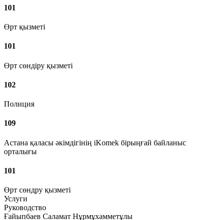
101
Өрт қызметі
101
Өрт сөндіру қызметі
102
Полиция
109
Астана қаласы әкімдігінің iKomek бірыңғай байланыс
орталығы
101
Өрт сөндру қызметі
Услуги
Руководство
Ғайыпбаев Саламат Нұрмұхамметұлы