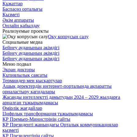
Құжаттар
Баспасөз орталығы
Қызметі
Әкім аппараты
Онлайн қабылдау
Реализуемые проекты
Оқу копрусын салу
Социальные медиа
Бейнеу ауданының әкімдігі
Бейнеу ауданының әкімдігі
Бейнеу ауданының әкімдігі
Меню подвал
Экран дикторы
Құпиялылық саясаты
Терминдер мен қысқартулар
Ашық деректердің интернет-порталында ақпаратты
орналастыру қағидалары
Жасанды интеллектті дамытудың 2024 – 2029 жылдарға
арналған тұжырымдамасы
Өмірлік жағдайлар
Цифрлық трансформация тұжырымдамасы
ҚР Премьер-Министрінің сайты
ҚР Президенті жанындағы Орталық коммуникациялар
қызметі
ҚР Президентінің сайты