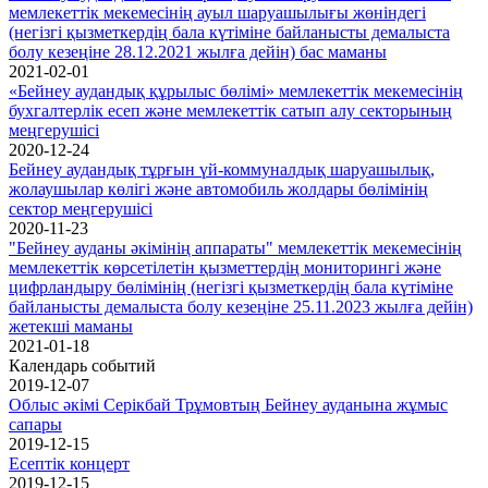
мемлекеттік мекемесінің ауыл шаруашылығы жөніндегі
(негізгі қызметкердің бала күтіміне байланысты демалыста
болу кезеңіне 28.12.2021 жылға дейін) бас маманы
2021-02-01
«Бейнеу аудандық құрылыс бөлімі» мемлекеттік мекемесінің
бухгалтерлік есеп және мемлекеттік сатып алу секторының
меңгерушісі
2020-12-24
Бейнеу аудандық тұрғын үй-коммуналдық шаруашылық,
жолаушылар көлігі және автомобиль жолдары бөлімінің
сектор меңгерушісі
2020-11-23
"Бейнеу ауданы әкімінің аппараты" мемлекеттік мекемесінің
мемлекеттік көрсетілетін қызметтердің мониторингі және
цифрландыру бөлімінің (негізгі қызметкердің бала күтіміне
байланысты демалыста болу кезеңіне 25.11.2023 жылға дейін)
жетекші маманы
2021-01-18
Календарь событий
2019-12-07
Облыс әкімі Серікбай Трұмовтың Бейнеу ауданына жұмыс
сапары
2019-12-15
Есептік концерт
2019-12-15