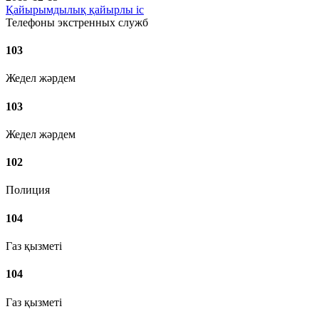
Қайырымдылық қайырлы іс
Телефоны экстренных служб
103
Жедел жәрдем
103
Жедел жәрдем
102
Полиция
104
Газ қызметі
104
Газ қызметі