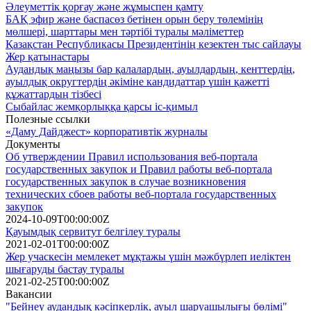
Әлеуметтік қорғау және жұмыспен қамту
БАҚ эфир және баспасөз бетінен орын беру төлемінің
мөлшері, шарттары мен тәртібі туралы мәліметтер
Қазақстан Республикасы Президентінің кезектен тыс сайлауы
Жер қатынастары
Аудандық маңызы бар қалалардың, ауылдардың, кенттердің,
ауылдық округтердің әкіміне кандидаттар үшін қажетті
құжаттардың тізбесі
Сыбайлас жемқорлыққа қарсы іс-қимыл
Полезные ссылки
«Даму Дайджест» корпоративтік журналы
Документы
Об утверждении Правил использования веб-портала
государственных закупок и Правил работы веб-портала
государственных закупок в случае возникновения
технических сбоев работы веб-портала государственных
закупок
2024-10-09T00:00:00Z
Қауымдық сервитут белгілеу туралы
2021-02-01T00:00:00Z
Жер учаскесін мемлекет мұқтажы үшін мәжбүрлеп иеліктен
шығаруды бастау туралы
2021-02-25T00:00:00Z
Вакансии
"Бейнеу аудандық кәсіпкерлік, ауыл шаруашылығы бөлімі"