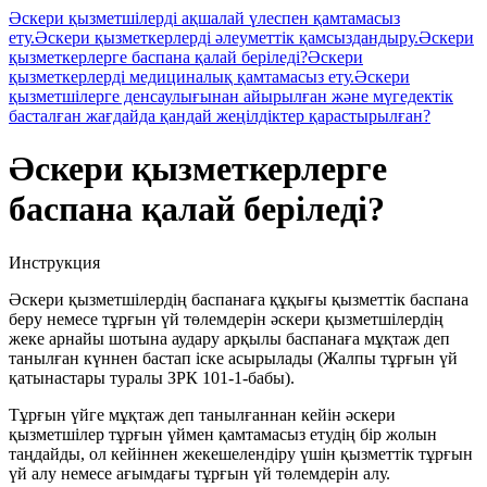
Әскери қызметшілерді ақшалай үлеспен қамтамасыз
ету.
Әскери қызметкерлерді әлеуметтік қамсыздандыру.
Әскери
қызметкерлерге баспана қалай беріледі?
Әскери
қызметкерлерді медициналық қамтамасыз ету.
Әскери
қызметшілерге денсаулығынан айырылған және мүгедектік
басталған жағдайда қандай жеңілдіктер қарастырылған?
Әскери қызметкерлерге
баспана қалай беріледі?
Инструкция
Әскери қызметшілердің баспанаға құқығы қызметтік баспана
беру немесе тұрғын үй төлемдерін әскери қызметшілердің
жеке арнайы шотына аудару арқылы баспанаға мұқтаж деп
танылған күннен бастап іске асырылады (Жалпы тұрғын үй
қатынастары туралы ЗРК 101-1-бабы).
Тұрғын үйге мұқтаж деп танылғаннан кейін әскери
қызметшілер тұрғын үймен қамтамасыз етудің бір жолын
таңдайды, ол кейіннен жекешелендіру үшін қызметтік тұрғын
үй алу немесе ағымдағы тұрғын үй төлемдерін алу.