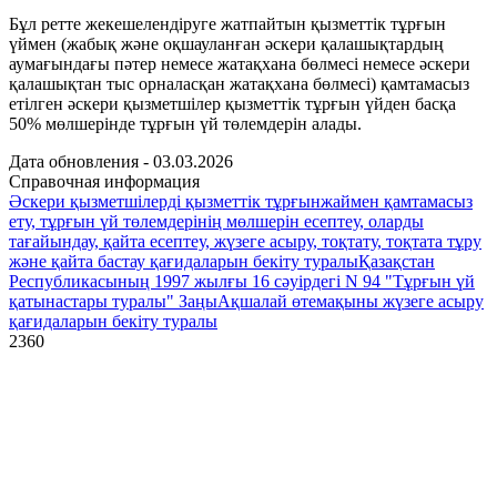
Бұл ретте жекешелендіруге жатпайтын қызметтік тұрғын
үймен (жабық және оқшауланған әскери қалашықтардың
аумағындағы пәтер немесе жатақхана бөлмесі немесе әскери
қалашықтан тыс орналасқан жатақхана бөлмесі) қамтамасыз
етілген әскери қызметшілер қызметтік тұрғын үйден басқа
50% мөлшерінде тұрғын үй төлемдерін алады.
Дата обновления - 03.03.2026
Справочная информация
Әскери қызметшілерді қызметтік тұрғынжаймен қамтамасыз
ету, тұрғын үй төлемдерінің мөлшерін есептеу, оларды
тағайындау, қайта есептеу, жүзеге асыру, тоқтату, тоқтата тұру
және қайта бастау қағидаларын бекіту туралы
Қазақстан
Республикасының 1997 жылғы 16 сәуiрдегi N 94 "Тұрғын үй
қатынастары туралы" Заңы
Ақшалай өтемақыны жүзеге асыру
қағидаларын бекіту туралы
2360