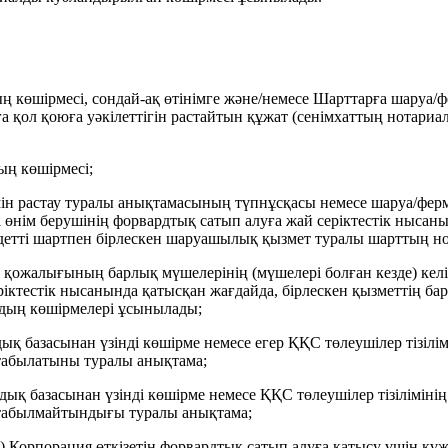
ың көшірмесі, сондай-ақ өтінімге және/немесе Шарттарға шару
рға қол қоюға уәкілеттігін растайтын құжат (сенімхаттың нотар
ың көшірмесі;
імін растау туралы анықтамасының түпнұсқасы немесе шаруа/ф
і өнім берушінің форвардтық сатып алуға жай серіктестік ныса
індетті шартпен бірлескен шаруашылық қызмет туралы шарттың 
 қожалығының барлық мүшелерінің (мүшелері болған кезде) келі
еріктестік нысанында қатысқан жағдайда, бірлескен қызметтің б
рдың көшірмелері ұсынылады;
дық базасынан үзінді көшірме немесе егер ҚҚС төлеушілер тізіл
 табылатыны туралы анықтама;
ндық базасынан үзінді көшірме немесе ҚҚС төлеушілер тізілімін
 табылмайтындығы туралы анықтама;
ң) Корпорация өткізетін форвардтық сатып алуға қатысу үшін қ