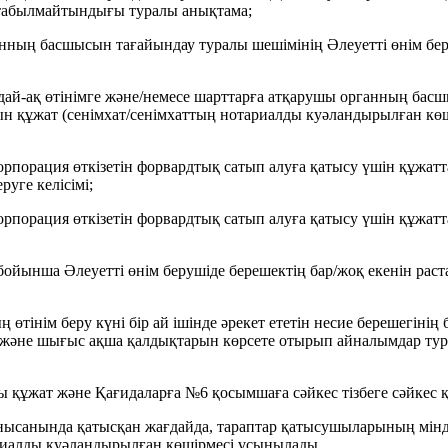
 табылмайтындығы туралы анықтама;
ганның басшысын тағайындау туралы шешімінің Әлеуетті өнім бе
дай-ақ өтінімге және/немесе шарттарға атқарушы органның басшы
тын құжат (сенімхат/сенімхаттың нотариалды куәландырылған көш
орпорация өткізетін форвардтық сатып алуға қатысу үшін құжат
руге келісімі;
рпорация өткізетін форвардтық сатып алуға қатысу үшін құжатт
бойынша Әлеуетті өнім берушіде берешектің бар/жоқ екенін растай
ң өтінім беру күні бір ай ішінде әрекет ететін несие берешегін
с және шығыс ақша қалдықтарын көрсете отырып айналымдар тур
алы құжат және Қағидаларға №6 қосымшаға сәйкес тізбеге сәйкес 
 нысанында қатысқан жағдайда, тараптар қатысушыларының мінде
иалды куәландырылған көшірмесі ұсынылады.