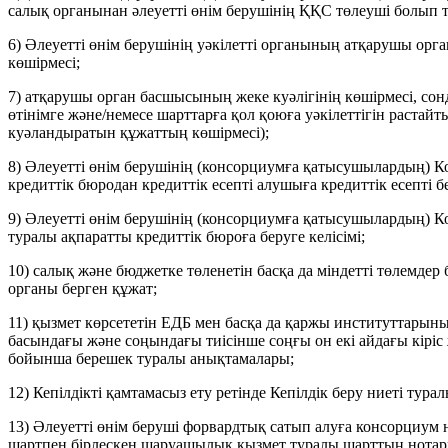
салық органынан әлеуетті өнім берушінің ҚҚС төлеуші болып
6) Әлеуетті өнім берушінің уәкілетті органының атқарушы ор
көшірмесі;
7) атқарушы орган басшысының жеке куәлігінің көшірмесі, сон
өтінімге және/немесе шарттарға қол қоюға уәкілеттігін растай
куәландыратын құжаттың көшірмесі);
8) Әлеуетті өнім берушінің (консорциумға қатысушылардың) К
кредиттік бюродан кредиттік есепті алушыға кредиттік есепті бе
9) Әлеуетті өнім берушінің (консорциумға қатысушылардың) Ко
туралы ақпаратты кредиттік бюроға беруге келісімі;
10) cалық және бюджетке төленетін басқа да міндетті төлемдер 
органы берген құжат;
11) қызмет көрсететін ЕДБ мен басқа да қаржы институттарыны
басындағы және соңындағы тиісінше соңғы он екі айдағы кірі
бойынша берешек туралы анықтамалары;
12) Кепілдікті қамтамасыз ету ретінде Кепілдік беру ниеті тур
13) Әлеуетті өнім беруші форвардтық сатып алуға консорциум
шартпен бірлескен шаруашылық қызмет туралы шарттың нотар