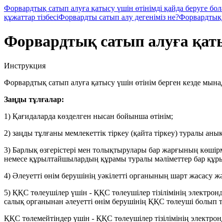
Форвардтық сатып алуға қатысу үшін өтінімді қайда беруге бо
құжаттар тізбесі
Форвардты сатып алу дегеніміз не?
Форвардтық 
Форвардтық сатып алуға қаты
Инструкция
Форвардтық сатып алуға қатысу үшін өтінім берген кезде мына
Заңды тұлғалар:
1) Қағидаларда көзделген нысан бойынша өтінім;
2) заңды тұлғаны мемлекеттік тіркеу (қайта тіркеу) туралы аны
3) Барлық өзгерістері мен толықтырулары бар жарғының көш
немесе құрылтайшылардың құрамы туралы мәліметтер бар құрыл
4) Әлеуетті өнім берушінің уәкілетті органының шарт жасасу 
5) ҚҚС төлеушілер үшін - ҚҚС төлеушілер тізілімінің электрон
салық органынан әлеуетті өнім берушінің ҚҚС төлеуші болып
ҚҚС төлемейтіндер үшін - ҚҚС төлеушілер тізілімінің электро