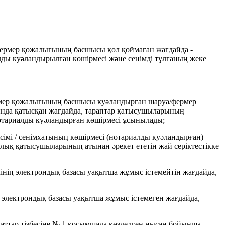
а/фермер қожалығының басшысы қол қоймаған жағдайда -
иалды куәландырылған көшірмесі және сенімді тұлғаның жеке
ермер қожалығының басшысы куәландырған шаруа/фермер
нында қатысқан жағдайда, тараптар қатысушыларының
нотариалды куәландырған көшірмесі ұсынылады;
сімі / сенімхатының көшірмесі (нотариалды куәландырған)
арлық қатысушыларының атынан әрекет ететін жай серіктестікке
імінің электрондық базасы уақытша жұмыс істемейтін жағдайда,
ің электрондық базасы уақытша жұмыс істемеген жағдайда,
ұжаттар тізбесіне № 1 қосымшада көзделген нысан бойынша