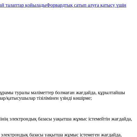
ай талаптар қойылады
Форвардтық сатып алуға қатысу үшін
ұрамы туралы мәліметтер болмаған жағдайда, құрылтайшы
/қатысушылар тізілімінен үзінді көшірме;
імінің электрондық базасы уақытша жұмыс істемейтін жағдайда,
ің электрондық базасы уақытша жұмыс істемеген жағдайда,