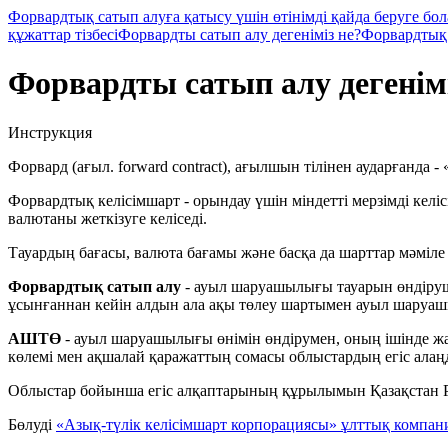
Форвардтық сатып алуға қатысу үшін өтінімді қайда беруге бо
құжаттар тізбесі
Форвардты сатып алу дегеніміз не?
Форвардтық 
Форвардты сатып алу дегенімі
Инструкция
Форвард (ағыл. forward contract), ағылшын тілінен аударғанда 
Форвардтық келісімшарт - орындау үшін міндетті мерзімді келі
валютаны жеткізуге келіседі.
Тауардың бағасы, валюта бағамы және басқа да шарттар мәміле ж
Форвардтық сатып алу
- ауыл шаруашылығы тауарын өндіру
ұсынғаннан кейін алдын ала ақы төлеу шартымен ауыл шаруаш
АШТӨ
- ауыл шаруашылығы өнімін өндірумен, оның ішінде жа
көлемі мен ақшалай қаражаттың сомасы облыстардың егіс алаңд
Облыстар бойынша егіс алқаптарының құрылымын Қазақстан 
Бөлуді
«Азық-түлік келісімшарт корпорациясы» ұлттық компа