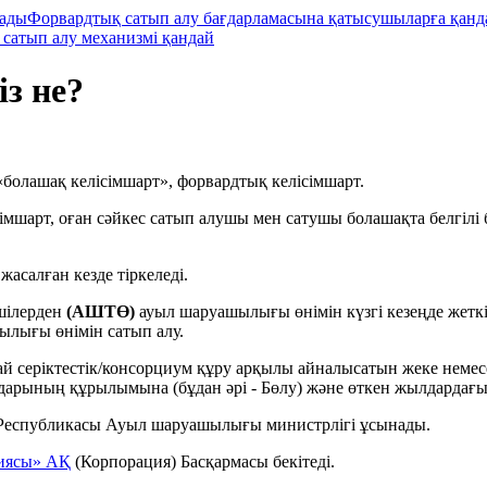
лады
Форвардтық сатып алу бағдарламасына қатысушыларға қанд
сатып алу механизмі қандай
з не?
- «болашақ келісімшарт», форвардтық келісімшарт.
сімшарт, оған сәйкес сатып алушы мен сатушы болашақта белгілі 
асалған кезде тіркеледі.
шілерден
(АШТӨ)
ауыл шаруашылығы өнімін күзгі кезеңде жеткі
ылығы өнімін сатып алу.
й серіктестік/консорциум құру арқылы айналысатын жеке немес
арының құрылымына (бұдан әрі - Бөлу) және өткен жылдардағы с
Республикасы Ауыл шаруашылығы министрлігі ұсынады.
ниясы» АҚ
(Корпорация) Басқармасы бекітеді.