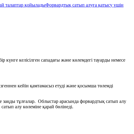
ай талаптар қойылады
Форвардтық сатып алуға қатысу үшін
бір күнге келісілген сападағы және көлемдегі тауарды немесе
згеннен кейін қамтамасыз етуді және қосымша төлемді
е заңды тұлғалар. Облыстар арасында форвардтық сатып алу
атып алу көлеміне қарай бөлінеді.