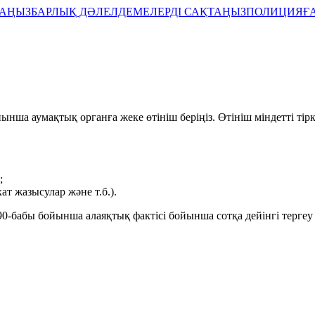
ЛАҢЫЗ
БАРЛЫҚ ДӘЛЕЛДЕМЕЛЕРДІ САҚТАҢЫЗ
ПОЛИЦИЯҒА
нша аумақтық органға жеке өтініш беріңіз. Өтініш міндетті тірке
ы;
ат жазысулар және т.б.).
0-бабы бойынша алаяқтық фактісі бойынша сотқа дейінгі тергеу