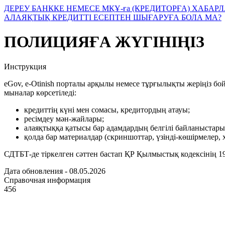
ДЕРЕУ БАНККЕ НЕМЕСЕ МҚҰ-ға (КРЕДИТОРҒА) ХАБАР
АЛАЯҚТЫҚ КРЕДИТТІ ЕСЕПТЕН ШЫҒАРУҒА БОЛА МА?
ПОЛИЦИЯҒА ЖҮГІНІҢІЗ
Инструкция
eGov, e-Otinish порталы арқылы немесе тұрғылықты жеріңіз бойы
мыналар көрсетіледі:
кредиттің күні мен сомасы, кредитордың атауы;
ресімдеу мән-жайлары;
алаяқтыққа қатысы бар адамдардың белгілі байланыстар
қолда бар материалдар (скриншоттар, үзінді-көшірмелер, х
СДТБТ-де тіркелген сәттен бастап ҚР Қылмыстық кодексінің 19
Дата обновления - 08.05.2026
Справочная информация
456