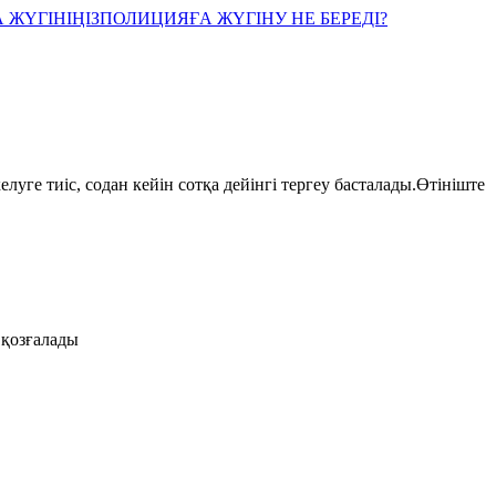
 ЖҮГІНІҢІЗ
ПОЛИЦИЯҒА ЖҮГІНУ НЕ БЕРЕДІ?
луге тиіс, содан кейін сотқа дейінгі тергеу басталады.Өтініште
 қозғалады