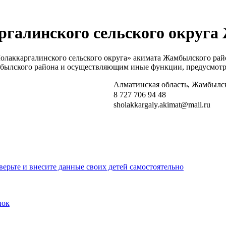
галинского сельского округа
олаккаргалинского сельского округа» акимата Жамбылского ра
мбылского района и осуществляющим иные функции, предусмотр
Алматинская область, Жамбылск
8 727 706 94 48
sholakkargaly.akimat@mail.ru
ерьте и внесите данные своих детей самостоятельно
пок