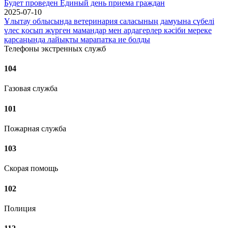
Будет проведен Единый день приема граждан
2025-07-10
Ұлытау облысында ветеринария саласының дамуына сүбелі
үлес қосып жүрген мамандар мен ардагерлер кәсіби мереке
қарсаңында лайықты марапатқа ие болды
Телефоны экстренных служб
104
Газовая служба
101
Пожарная служба
103
Скорая помощь
102
Полиция