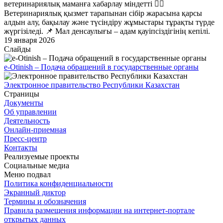
ветеринариялық маманға хабарлау міндетті 👨‍⚕️
Ветеринариялық қызмет тарапынан сібір жарасына қарсы
алдын алу, бақылау және түсіндіру жұмыстары тұрақты түрде
жүргізіледі. 📌 Мал денсаулығы – адам қауіпсіздігінің кепілі.
19 января 2026
Слайды
e-Otinish – Подача обращений в государственные органы
Электронное правительство Республики Казахстан
Страницы
Документы
Об управлении
Деятельность
Онлайн-приемная
Пресс-центр
Контакты
Реализуемые проекты
Социальные медиа
Меню подвал
Политика конфиденциальности
Экранный диктор
Термины и обозначения
Правила размещения информации на интернет-портале
открытых данных