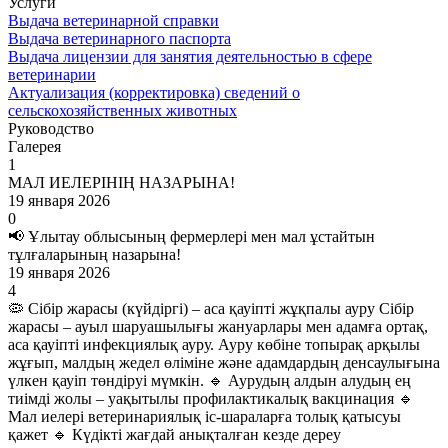
Услуги
Выдача ветеринарной справки
Выдача ветеринарного паспорта
Выдача лицензии для занятия деятельностью в сфере
ветеринарии
Актуализация (корректировка) сведений о
сельскохозяйственных животных
Руководство
Галерея
1
МАЛ ИЕЛЕРІНІҢ НАЗАРЫНА!
19 января 2026
0
📢 Ұлытау облысының фермерлері мен мал ұстайтын
тұлғаларының назарына!
19 января 2026
4
🦠 Сібір жарасы (күйдіргі) – аса қауіпті жұқпалы ауру Сібір
жарасы – ауыл шаруашылығы жануарлары мен адамға ортақ,
аса қауіпті инфекциялық ауру. Ауру көбіне топырақ арқылы
жұғып, малдың жедел өліміне және адамдардың денсаулығына
үлкен қауіп төндіруі мүмкін. 🔹 Аурудың алдын алудың ең
тиімді жолы – уақытылы профилактикалық вакцинация 🔹
Мал иелері ветеринариялық іс-шараларға толық қатысуы
қажет 🔹 Күдікті жағдай анықталған кезде дереу