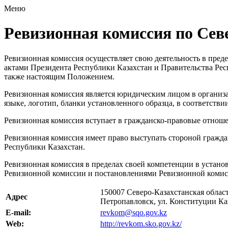
Меню
Ревизионная комиссия по Сев
Ревизионная комиссия осуществляет свою деятельность в преде
актами Президента Республики Казахстан и Правительства Ре
также настоящим Положением.
Ревизионная комиссия является юридическим лицом в организ
языке, логотип, бланки установленного образца, в соответстви
Ревизионная комиссия вступает в гражданско-правовые отноше
Ревизионная комиссия имеет право выступать стороной граждан
Республики Казахстан.
Ревизионная комиссия в пределах своей компетенции в устан
Ревизионной комиссии и постановлениями Ревизионной комис
150007 Северо-Казахстанская област
Адрес
Петропавловск, ул. Конституции Каз
E-mail:
revkom@sqo.gov.kz
Web:
http://revkom.sko.gov.kz/