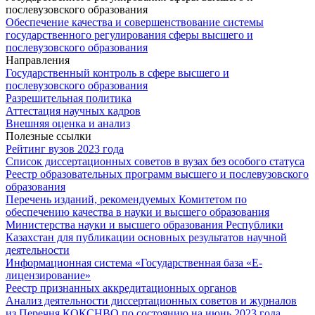
Обеспечение качества и совершенствование системы
государственного регулирования сферы высшего и
послевузовского образования
Направления
Государственный контроль в сфере высшего и
послевузовского образования
Разрешительная политика
Аттестация научных кадров
Внешняя оценка и анализ
Полезные ссылки
Рейтинг вузов 2023 года
Список диссертационных советов в вузах без особого статуса
Реестр образовательных программ высшего и послевузовского
образования
Перечень изданий, рекомендуемых Комитетом по
обеспечению качества в науки и высшего образования
Министерства науки и высшего образования Республики
Казахстан для публикации основных результатов научной
деятельности
Информационная система «Государственная база «Е-
лицензирование»
Реестр признанных аккредитационных органов
Анализ деятельности дисcертационных советов и журналов
из Перечня КОКСНВО по состоянию на июнь 2023 года