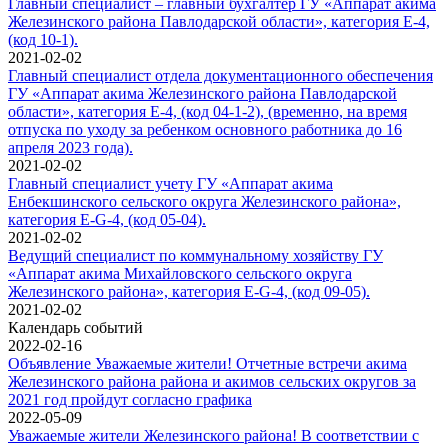
Главный специалист – главный бухгалтер ГУ «Аппарат акима
Железинского района Павлодарской области», категория E-4,
(код 10-1).
2021-02-02
Главный специалист отдела документационного обеспечения
ГУ «Аппарат акима Железинского района Павлодарской
области», категория E-4, (код 04-1-2), (временно, на время
отпуска по уходу за ребенком основного работника до 16
апреля 2023 года).
2021-02-02
Главный специалист учету ГУ «Аппарат акима
Енбекшинского сельского округа Железинского района»,
категория E-G-4, (код 05-04).
2021-02-02
Ведущий специалист по коммунальному хозяйству ГУ
«Аппарат акима Михайловского сельского округа
Железинского района», категория E-G-4, (код 09-05).
2021-02-02
Календарь событий
2022-02-16
Объявление Уважаемые жители! Отчетные встречи акима
Железинского района района и акимов сельских округов за
2021 год пройдут согласно графика
2022-05-09
Уважаемые жители Железинского района! В соответствии с